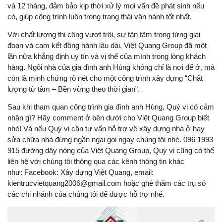
và 12 tháng, đảm bảo kịp thời xử lý mọi vấn đề phát sinh nếu
có, giúp công trình luôn trong trạng thái vận hành tốt nhất.
Với chất lượng thi công vượt trội, sự tận tâm trong từng giai
đoạn và cam kết đồng hành lâu dài, Việt Quang Group đã một
lần nữa khẳng định uy tín và vị thế của mình trong lòng khách
hàng. Ngôi nhà của gia đình anh Hùng không chỉ là nơi để ở, mà
còn là minh chứng rõ nét cho một công trình xây dựng “Chất
lượng từ tâm – Bền vững theo thời gian”.
Sau khi tham quan công trình gia đình anh Hùng, Quý vị có cảm
nhận gì? Hãy comment ở bên dưới cho Việt Quang Group biết
nhé! Và nếu Quý vị cần tư vấn hỗ trợ về xây dựng nhà ở hay
sửa chữa nhà đừng ngần ngại gọi ngay chúng tôi nhé. 096 1993
915 đường dây nóng của Việt Quang Group, Quý vị cũng có thể
liên hệ với chúng tôi thông qua các kênh thông tin khác
như: Facebook: Xây dựng Việt Quang, email:
kientrucvietquang2006@gmail.com hoặc ghé thăm các trụ sở
các chi nhánh của chúng tôi để được hỗ trợ nhé.