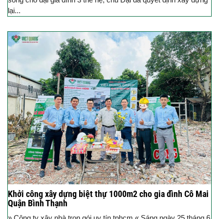
lại...
Khởi công xây dựng biệt thự 1000m2 cho gia đình Cô Mai
Quận Bình Thạnh
» Công ty xây nhà trọn gói uy tín tphcm « Sáng ngày 25 tháng 6