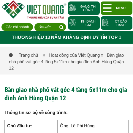
ĐANG THI
MENU
CÔNG
KH ĐÁNH
CT BẢO
GIÁ
HÀNH
Các chi nhánh
THƯƠNG HIỆU 13 NĂM KHẲNG ĐỊNH UY TÍN TOP 1
Trang chủ
» Hoạt động của Việt Quang
» Bàn giao
nhà phố vát góc 4 tầng 5x11m cho gia đình Anh Hùng Quận
12
Bàn giao nhà phố vát góc 4 tầng 5x11m cho gia
đình Anh Hùng Quận 12
Thông tin sơ bộ về công trình:
Chủ đầu tư:
Ông. Lê Phi Hùng