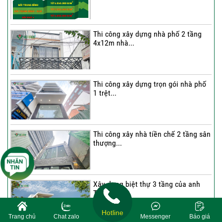
Thi công xây dựng nhà phố 2 tầng
4x12m nhà...
Thi công xây dựng trọn gói nhà phố
1 trệt...
Thi công xây nhà tiền chế 2 tầng sân
thượng...
Xây dựng biệt thự 3 tầng của anh
Thiện ở...
Hotline
Trang chủ
Chat zalo
Messenger
Báo giá