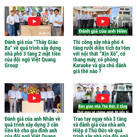
Đánh giá của “Thầy Giáo
Thi công xây nhà phố 4
Ba” về quá trình xây dựng
tầng rưỡi diện tích 6x16m
nhà phố 3 tầng 2 mặt tiền
với nội thất “Xịn Xò”, có
của đội ngũ Việt Quang
thang máy, có phòng
Group
Karaoke và gia chủ đánh
giá thế nào ?
Đánh giá của anh Nhân về
Trao tay ngay nhà 3 tầng
quá trình xây dựng 3 căn
và đánh giá của nhà anh
liền kề cho gia đình anh
Hiệp ở Thủ Đức về quá
của đội ngũ Việt Quang
trình xây nhà của đội ngũ