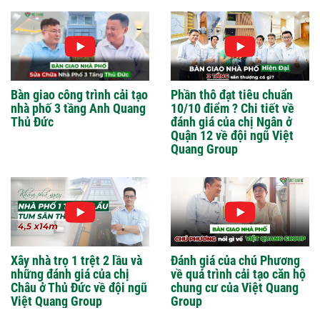
Bàn giao công trình cải tạo
Phần thô đạt tiêu chuẩn
nhà phố 3 tầng Anh Quang
10/10 điểm ? Chi tiết về
Thủ Đức
đánh giá của chị Ngân ở
Quận 12 về đội ngũ Việt
Quang Group
Xây nhà trọ 1 trệt 2 lầu và
Đánh giá của chú Phương
những đánh giá của chị
về quá trình cải tạo căn hộ
Châu ở Thủ Đức về đội ngũ
chung cư của Việt Quang
Việt Quang Group
Group