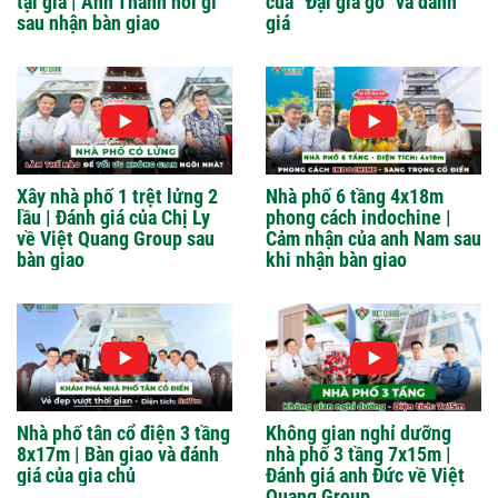
tại gia | Anh Thành nói gì
của “Đại gia gỗ” và đánh
sau nhận bàn giao
giá
Xây nhà phố 1 trệt lửng 2
Nhà phố 6 tầng 4x18m
lầu | Đánh giá của Chị Ly
phong cách indochine |
về Việt Quang Group sau
Cảm nhận của anh Nam sau
bàn giao
khi nhận bàn giao
Nhà phố tân cổ điện 3 tầng
Không gian nghỉ dưỡng
8x17m | Bàn giao và đánh
nhà phố 3 tầng 7x15m |
giá của gia chủ
Đánh giá anh Đức về Việt
Quang Group