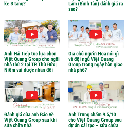
kề 3 tầng?
Lâm (Bình Tân) đánh giá ra
sao?
Anh Hải tiếp tục lựa chọn
Gia chủ người Hoa nói gì
Việt Quang Group cho ngôi
về đội ngũ Việt Quang
nhà thứ 2 tại TP. Thủ Đức |
Group trong ngày bàn giao
Niềm vui được nhân đôi
nhà phố?
Đánh giá của anh Bảo về
Anh Trung chấm 9.5/10
Việt Quang Group sau khi
cho Việt Quang Group sau
sửa chữa nhà
dự án cải tạo – sửa chữa