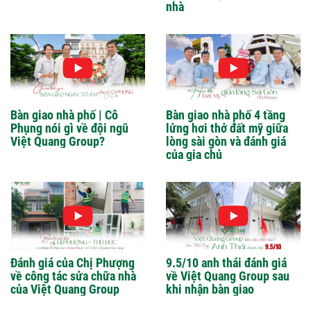
nhà
Bàn giao nhà phố | Cô
Bàn giao nhà phố 4 tầng
Phụng nói gì về đội ngũ
lửng hơi thở đất mỹ giữa
Việt Quang Group?
lòng sài gòn và đánh giá
của gia chủ
Đánh giá của Chị Phượng
9.5/10 anh thái đánh giá
về công tác sửa chữa nhà
về Việt Quang Group sau
của Việt Quang Group
khi nhận bàn giao