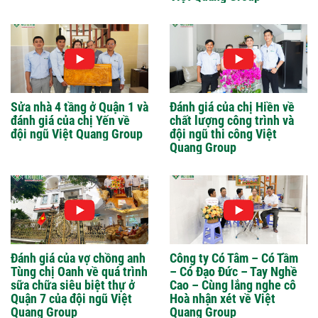
Sửa nhà 4 tầng ở Quận 1 và
Đánh giá của chị Hiền về
đánh giá của chị Yến về
chất lượng công trình và
đội ngũ Việt Quang Group
đội ngũ thi công Việt
Quang Group
Đánh giá của vợ chồng anh
Công ty Có Tâm – Có Tầm
Tùng chị Oanh về quá trình
– Có Đạo Đức – Tay Nghề
sữa chữa siêu biệt thự ở
Cao – Cùng lắng nghe cô
Quận 7 của đội ngũ Việt
Hoà nhận xét về Việt
Quang Group
Quang Group