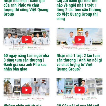
Nhận nhà mới | Đánh giá
Chị An đánh giá như thế
của anh Phúc về chất
nào về ngôi nhà 1 trệt 1
lượng thi công Việt Quang
lửng 2 lầu tum sân thượng
Group
do Việt Quang Group thi
công
60 ngày nâng tầm ngôi nhà
Nhận nhà 1 trệt 2 lầu tum
3 tầng tum sân thượng |
sân thượng | Anh An nói gì
Đánh giá của anh Phú sau
về chất lượng từ Việt
nhận bàn giao
Quang Group?
Những nhận xét từ gia
Cô Cúc nói gì sau khi trải