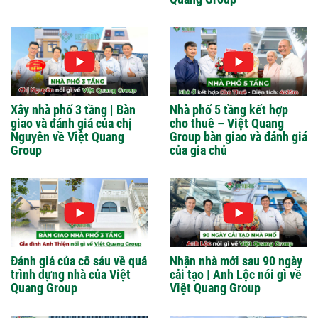
Xây nhà phố 3 tầng | Bàn
Nhà phố 5 tầng kết hợp
giao và đánh giá của chị
cho thuê – Việt Quang
Nguyên về Việt Quang
Group bàn giao và đánh giá
Group
của gia chủ
Đánh giá của cô sáu về quá
Nhận nhà mới sau 90 ngày
trình dựng nhà của Việt
cải tạo | Anh Lộc nói gì về
Quang Group
Việt Quang Group