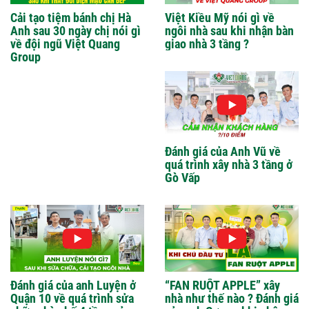
Cải tạo tiệm bánh chị Hà
Việt Kiều Mỹ nói gì về
Anh sau 30 ngày chị nói gì
ngôi nhà sau khi nhận bàn
về đội ngũ Việt Quang
giao nhà 3 tầng ?
Group
Đánh giá của Anh Vũ về
quá trình xây nhà 3 tầng ở
Gò Vấp
Đánh giá của anh Luyện ở
“FAN RUỘT APPLE” xây
Quận 10 về quá trình sửa
nhà như thế nào ? Đánh giá