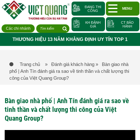
ĐANG THI
MENU
CÔNG
KH ĐÁNH
CT BẢO
GIÁ
HÀNH
Các chi nhánh
THƯƠNG HIỆU 13 NĂM KHẲNG ĐỊNH UY TÍN TOP 1
Trang chủ
» Đánh giá khách hàng
» Bàn giao nhà
phố | Anh Tín đánh giá ra sao về tinh thần và chất lượng thi
công của Việt Quang Group?
Bàn giao nhà phố | Anh Tín đánh giá ra sao về
tinh thần và chất lượng thi công của Việt
Quang Group?