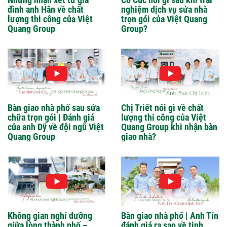
đình anh Hân về chất
nghiệm dịch vụ sửa nhà
lượng thi công của Việt
trọn gói của Việt Quang
Quang Group
Group?
Bàn giao nhà phố sau sửa
Chị Triết nói gì về chất
chữa trọn gói | Đánh giá
lượng thi công của Việt
của anh Dỹ về đội ngũ Việt
Quang Group khi nhận bàn
Quang Group
giao nhà?
Không gian nghỉ dưỡng
Bàn giao nhà phố | Anh Tín
giữa lòng thành phố –
đánh giá ra sao về tinh