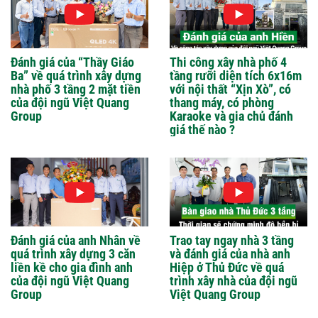
Đánh giá của “Thầy Giáo
Thi công xây nhà phố 4
Ba” về quá trình xây dựng
tầng rưỡi diện tích 6x16m
nhà phố 3 tầng 2 mặt tiền
với nội thất “Xịn Xò”, có
của đội ngũ Việt Quang
thang máy, có phòng
Group
Karaoke và gia chủ đánh
giá thế nào ?
Đánh giá của anh Nhân về
Trao tay ngay nhà 3 tầng
quá trình xây dựng 3 căn
và đánh giá của nhà anh
liền kề cho gia đình anh
Hiệp ở Thủ Đức về quá
của đội ngũ Việt Quang
trình xây nhà của đội ngũ
Group
Việt Quang Group