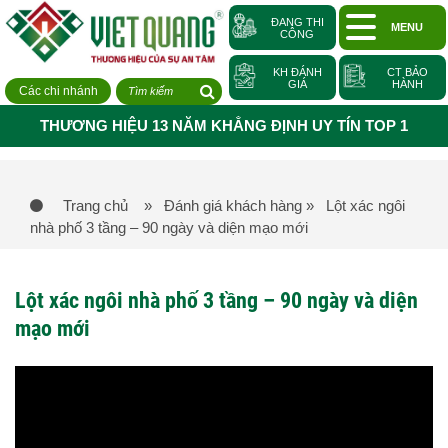
ĐANG THI
MENU
CÔNG
KH ĐÁNH
CT BẢO
GIÁ
HÀNH
Các chi nhánh
THƯƠNG HIỆU 13 NĂM KHẲNG ĐỊNH UY TÍN TOP 1
Trang chủ
» Đánh giá khách hàng
» Lột xác ngôi
nhà phố 3 tầng – 90 ngày và diện mạo mới
Lột xác ngôi nhà phố 3 tầng – 90 ngày và diện
mạo mới