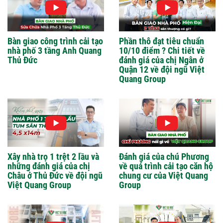
Bàn giao công trình cải tạo
Phần thô đạt tiêu chuẩn
nhà phố 3 tầng Anh Quang
10/10 điểm ? Chi tiết về
Thủ Đức
đánh giá của chị Ngân ở
Quận 12 về đội ngũ Việt
Quang Group
Xây nhà trọ 1 trệt 2 lầu và
Đánh giá của chú Phương
những đánh giá của chị
về quá trình cải tạo căn hộ
Châu ở Thủ Đức về đội ngũ
chung cư của Việt Quang
Việt Quang Group
Group