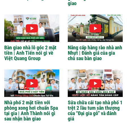
giao
Bàn giao nhà lô góc 2 mặt
Nâng cấp hàng rào nhà anh
tiền | Anh Tiến nói gì về
Nhựt | Đánh giá của gia
Việt Quang Group
chủ sau bàn giao
Nhà phố 2 mặt tiền với
Sửa chữa cải tạo nhà phố 1
phòng xong hơi chuẩn Spa
trệt 2 lầu tum sân thượng
tại gia | Anh Thành nói gì
của “Đại gia gỗ” và đánh
sau nhận bàn giao
giá