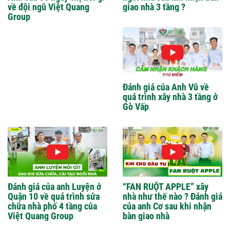
về đội ngũ Việt Quang
giao nhà 3 tầng ?
Group
Đánh giá của Anh Vũ về
quá trình xây nhà 3 tầng ở
Gò Vấp
Đánh giá của anh Luyện ở
“FAN RUỘT APPLE” xây
Quận 10 về quá trình sửa
nhà như thế nào ? Đánh giá
chữa nhà phố 4 tầng của
của anh Cơ sau khi nhận
Việt Quang Group
bàn giao nhà