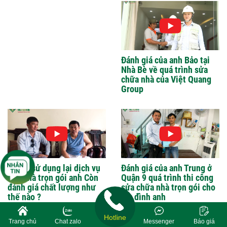
Đánh giá của anh Bảo tại
Nhà Bè về quá trình sửa
chữa nhà của Việt Quang
Group
6 năm sử dụng lại dịch vụ
Đánh giá của anh Trung ở
sửa nhà trọn gói anh Còn
Quận 9 quá trình thi công
đánh giá chất lượng như
sửa chữa nhà trọn gói cho
thế nào ?
gia đình anh
Hotline
Trang chủ
Chat zalo
Messenger
Báo giá