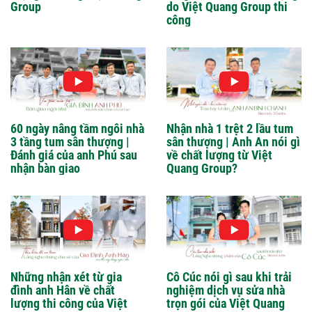
Group
do Việt Quang Group thi
công
60 ngày nâng tầm ngôi nhà
Nhận nhà 1 trệt 2 lầu tum
3 tầng tum sân thượng |
sân thượng | Anh An nói gì
Đánh giá của anh Phú sau
về chất lượng từ Việt
nhận bàn giao
Quang Group?
Những nhận xét từ gia
Cô Cúc nói gì sau khi trải
đình anh Hân về chất
nghiệm dịch vụ sửa nhà
lượng thi công của Việt
trọn gói của Việt Quang