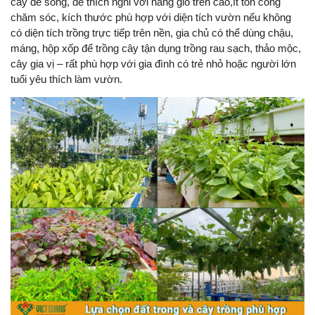
cây dễ sống, dễ thích nghi với nắng gió trên cao,ít tốn công
chăm sóc, kích thước phù hợp với diện tích vườn nếu không
có diện tích trồng trực tiếp trên nền, gia chủ có thể dùng chậu,
máng, hộp xốp để trồng cây tận dụng trồng rau sạch, thảo mộc,
cây gia vị – rất phù hợp với gia đình có trẻ nhỏ hoặc người lớn
tuổi yêu thích làm vườn.