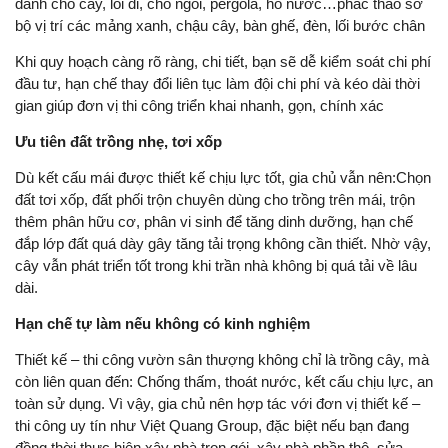
dành cho cây, lối đi, chỗ ngồi, pergola, hồ nước…phác thảo sơ
bộ vị trí các mảng xanh, chậu cây, bàn ghế, đèn, lối bước chân
Khi quy hoạch càng rõ ràng, chi tiết, bạn sẽ dễ kiểm soát chi phí
đầu tư, hạn chế thay đổi liên tục làm đội chi phí và kéo dài thời
gian giúp đơn vị thi công triển khai nhanh, gọn, chính xác
Ưu tiên đất trồng nhẹ, tơi xốp
Dù kết cấu mái được thiết kế chịu lực tốt, gia chủ vẫn nên:Chọn
đất tơi xốp, đất phối trộn chuyên dùng cho trồng trên mái, trộn
thêm phân hữu cơ, phân vi sinh để tăng dinh dưỡng, hạn chế
đắp lớp đất quá dày gây tăng tải trọng không cần thiết. Nhờ vậy,
cây vẫn phát triển tốt trong khi trần nhà không bị quá tải về lâu
dài.
Hạn chế tự làm nếu không có kinh nghiệm
Thiết kế – thi công vườn sân thượng không chỉ là trồng cây, mà
còn liên quan đến: Chống thấm, thoát nước, kết cấu chịu lực, an
toàn sử dụng. Vì vậy, gia chủ nên hợp tác với đơn vị thiết kế –
thi công uy tín như Việt Quang Group, đặc biệt nếu bạn đang
đồng thời thực hiện xây nhà trọn gói, xây nhà phần thô, sửa