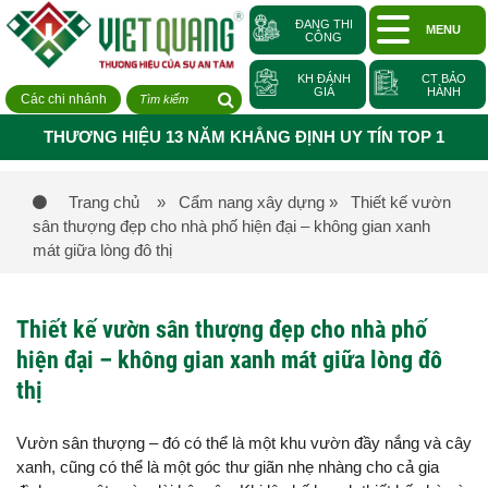
ĐANG THI
MENU
CÔNG
KH ĐÁNH
CT BẢO
GIÁ
HÀNH
Các chi nhánh
THƯƠNG HIỆU 13 NĂM KHẲNG ĐỊNH UY TÍN TOP 1
Trang chủ
» Cẩm nang xây dựng
» Thiết kế vườn
sân thượng đẹp cho nhà phố hiện đại – không gian xanh
mát giữa lòng đô thị
Thiết kế vườn sân thượng đẹp cho nhà phố
hiện đại – không gian xanh mát giữa lòng đô
thị
Vườn sân thượng – đó có thể là một khu vườn đầy nắng và cây
xanh, cũng có thể là một góc thư giãn nhẹ nhàng cho cả gia