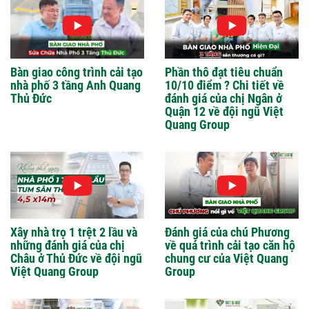
Bàn giao công trình cải tạo
Phần thô đạt tiêu chuẩn
nhà phố 3 tầng Anh Quang
10/10 điểm ? Chi tiết về
Thủ Đức
đánh giá của chị Ngân ở
Quận 12 về đội ngũ Việt
Quang Group
Xây nhà trọ 1 trệt 2 lầu và
Đánh giá của chú Phương
những đánh giá của chị
về quá trình cải tạo căn hộ
Châu ở Thủ Đức về đội ngũ
chung cư của Việt Quang
Việt Quang Group
Group