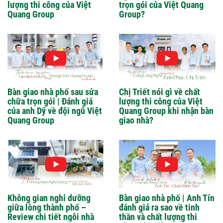
lượng thi công của Việt
trọn gói của Việt Quang
Quang Group
Group?
Bàn giao nhà phố sau sửa
Chị Triết nói gì về chất
chữa trọn gói | Đánh giá
lượng thi công của Việt
của anh Dỹ về đội ngũ Việt
Quang Group khi nhận bàn
Quang Group
giao nhà?
Không gian nghỉ dưỡng
Bàn giao nhà phố | Anh Tín
giữa lòng thành phố –
đánh giá ra sao về tinh
Review chi tiết ngôi nhà
thần và chất lượng thi