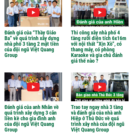
Đánh giá của “Thầy Giáo
Thi công xây nhà phố 4
Ba” về quá trình xây dựng
tầng rưỡi diện tích 6x16m
nhà phố 3 tầng 2 mặt tiền
với nội thất “Xịn Xò”, có
của đội ngũ Việt Quang
thang máy, có phòng
Group
Karaoke và gia chủ đánh
giá thế nào ?
Đánh giá của anh Nhân về
Trao tay ngay nhà 3 tầng
quá trình xây dựng 3 căn
và đánh giá của nhà anh
liền kề cho gia đình anh
Hiệp ở Thủ Đức về quá
của đội ngũ Việt Quang
trình xây nhà của đội ngũ
Group
Việt Quang Group