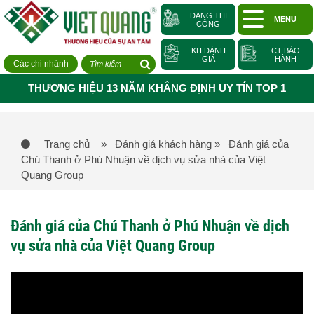
ĐANG THI
MENU
CÔNG
KH ĐÁNH
CT BẢO
GIÁ
HÀNH
Các chi nhánh
THƯƠNG HIỆU 13 NĂM KHẲNG ĐỊNH UY TÍN TOP 1
Trang chủ
» Đánh giá khách hàng
» Đánh giá của
Chú Thanh ở Phú Nhuận về dịch vụ sửa nhà của Việt
Quang Group
Đánh giá của Chú Thanh ở Phú Nhuận về dịch
vụ sửa nhà của Việt Quang Group