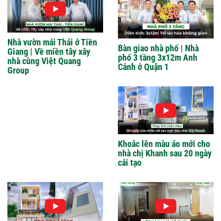
Nhà vườn mái Thái ở Tiền
Bàn giao nhà phố | Nhà
Giang | Về miền tây xây
phố 3 tầng 3x12m Anh
nhà cùng Việt Quang
Cảnh ở Quận 1
Group
Khoắc lên màu áo mới cho
nhà chị Khanh sau 20 ngày
cải tạo