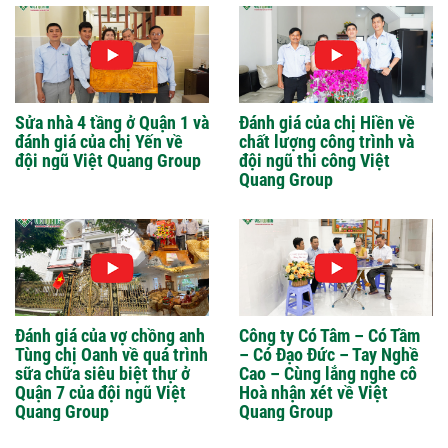
Sửa nhà 4 tầng ở Quận 1 và
Đánh giá của chị Hiền về
đánh giá của chị Yến về
chất lượng công trình và
đội ngũ Việt Quang Group
đội ngũ thi công Việt
Quang Group
Đánh giá của vợ chồng anh
Công ty Có Tâm – Có Tầm
Tùng chị Oanh về quá trình
– Có Đạo Đức – Tay Nghề
sữa chữa siêu biệt thự ở
Cao – Cùng lắng nghe cô
Quận 7 của đội ngũ Việt
Hoà nhận xét về Việt
Quang Group
Quang Group