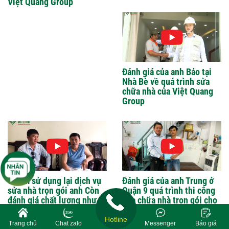
Việt Quang Group
Đánh giá của anh Bảo tại
Nhà Bè về quá trình sửa
chữa nhà của Việt Quang
Group
6 năm sử dụng lại dịch vụ
Đánh giá của anh Trung ở
sửa nhà trọn gói anh Còn
Quận 9 quá trình thi công
đánh giá chất lượng như
sửa chữa nhà trọn gói cho
thế nào ?
gia đình anh
Hotline
Trang chủ
Chat zalo
Messenger
Báo giá