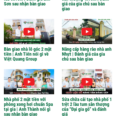
Sơn sau nhận bàn giao
giá của gia chủ sau bàn
giao
Bàn giao nhà lô góc 2 mặt
Nâng cấp hàng rào nhà anh
tiền | Anh Tiến nói gì về
Nhựt | Đánh giá của gia
Việt Quang Group
chủ sau bàn giao
Nhà phố 2 mặt tiền với
Sửa chữa cải tạo nhà phố 1
phòng xong hơi chuẩn Spa
trệt 2 lầu tum sân thượng
tại gia | Anh Thành nói gì
của “Đại gia gỗ” và đánh
sau nhận bàn giao
giá