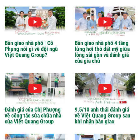
Bàn giao nhà phố | Cô
Bàn giao nhà phố 4 tầng
Phụng nói gì về đội ngũ
lửng hơi thở đất mỹ giữa
Việt Quang Group?
lòng sài gòn và đánh giá
của gia chủ
Đánh giá của Chị Phượng
9.5/10 anh thái đánh giá
về công tác sửa chữa nhà
về Việt Quang Group sau
của Việt Quang Group
khi nhận bàn giao