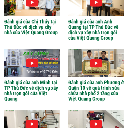
Đánh giá của Chị Thúy tại
Đánh giá của anh Anh
Thủ Đức về dịch vụ xây
Quang tại TP Thủ Đức về
nhà của Việt Quang Group
dịch vụ xây nhà trọn gói
của Việt Quang Group
Đánh giá của anh Minh tại
Đánh giá của anh Phương ở
TP Thủ Đức về dịch vụ xây
Quận 10 về quá trình sửa
nhà trọn gói của Việt
chữa nhà phố 2 tầng của
Quang
Việt Quang Group