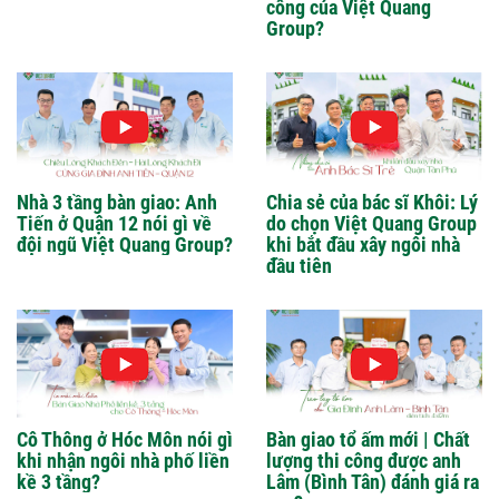
công của Việt Quang
Group?
Nhà 3 tầng bàn giao: Anh
Chia sẻ của bác sĩ Khôi: Lý
Tiến ở Quận 12 nói gì về
do chọn Việt Quang Group
đội ngũ Việt Quang Group?
khi bắt đầu xây ngôi nhà
đầu tiên
Cô Thông ở Hóc Môn nói gì
Bàn giao tổ ấm mới | Chất
khi nhận ngôi nhà phố liền
lượng thi công được anh
kề 3 tầng?
Lâm (Bình Tân) đánh giá ra