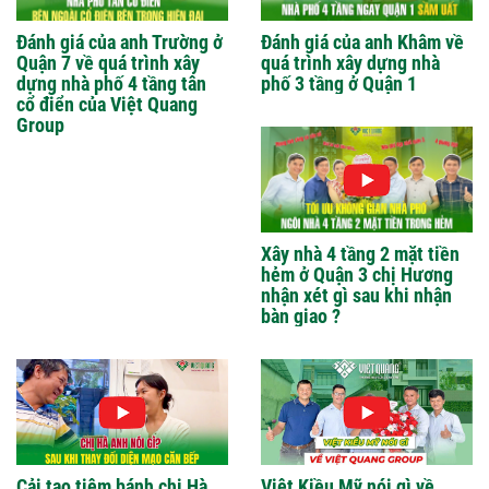
Đánh giá của anh Trường ở
Đánh giá của anh Khâm về
Quận 7 về quá trình xây
quá trình xây dựng nhà
dựng nhà phố 4 tầng tân
phố 3 tầng ở Quận 1
cổ điển của Việt Quang
Group
Xây nhà 4 tầng 2 mặt tiền
hẻm ở Quận 3 chị Hương
nhận xét gì sau khi nhận
bàn giao ?
Cải tạo tiệm bánh chị Hà
Việt Kiều Mỹ nói gì về