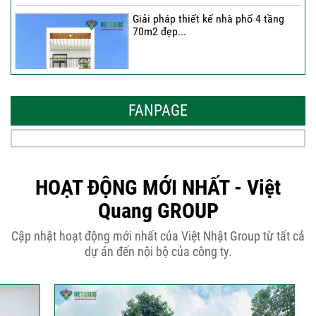
Giải pháp thiết kế nhà phố 4 tầng
70m2 đẹp...
Những thiết kế nhà phố 6 tầng 80m2
đẹp, sang...
FANPAGE
Tại sao nên thiết kế nhà phố 3 tầng
50m2...
HOẠT ĐỘNG MỚI NHẤT - Việt
Quang GROUP
Những điều cần biết khi thiết kế nhà
Cập nhật hoạt động mới nhất của Việt Nhật Group từ tất cả
phố 5...
dự án đến nội bộ của công ty.
Cập nhật xu thế thiết kế nhà phố 5