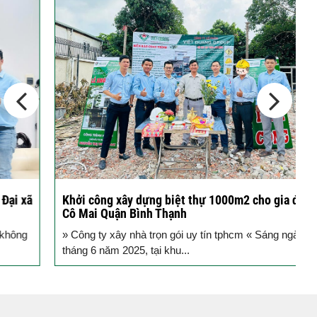
tầng...
Các thiết kế nhà phố 2 tầng 110m2
đơn giản,...
Khởi công xây dựng biệt thự 1000m2 cho gia đình
K
Cô Mai Quận Bình Thạnh
đ
» Công ty xây nhà trọn gói uy tín tphcm « Sáng ngày 25
S
tháng 6 năm 2025, tại khu...
T