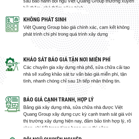
sau bảo hành đội ngũ Việt Quang Group thường xuyên
hỏi thăm, ghé thăm công trình.
KHÔNG PHÁT SINH
Việt Quang Group báo giá chính xác, cam kết không
phát trình chi phí trong quá trình xây dựng
KHẢO SÁT BÁO GIÁ TẬN NƠI MIỄN PHÍ
Các chuyên gia xây dựng nhà phố, sửa chữa cải tạo
nhà sẽ xuống khảo sát tư vấn báo giá miễn phí, tận
tình, nhanh chóng chỉ sau 1h tiếp nhận thông tin.
BÁO GIÁ CẠNH TRANH, HỢP LÝ
Bảng giá xây dựng nhà, sửa chữa nhà được Việt
Quang Group xây dựng cực kỳ cạnh tranh sát giá với
thị trường xây dựng hiện nay, đảm bảo tính hợp lý, rõ
ràng, chi tiết trong từng hạng mục thi công.