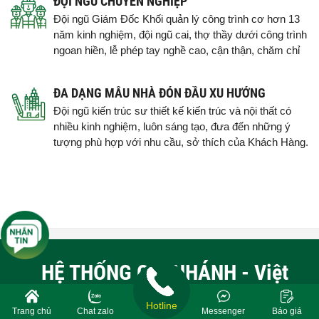
ĐỘI NGŨ CHUYÊN NGHIỆP
Đội ngũ Giám Đốc Khối quản lý công trình cơ hơn 13
năm kinh nghiệm, đội ngũ cai, thợ thầy dưới công trình
ngoan hiền, lễ phép tay nghề cao, cận thận, chăm chỉ
ĐA DẠNG MẪU NHÀ ĐÓN ĐẦU XU HƯỚNG
Đội ngũ kiến trúc sư thiết kế kiến trúc và nội thất có
nhiều kinh nghiệm, luôn sáng tạo, đưa đến những ý
tượng phù hợp với nhu cầu, sở thích của Khách Hàng.
HỆ THỐNG CHI NHÁNH - Việt
Quang GROUP
Hotline
Trang chủ
Chat zalo
Messenger
Báo giá