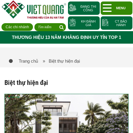
ĐANG THI
MENU
CÔNG
KH ĐÁNH
CT BẢO
GIÁ
HÀNH
Các chi nhánh
THƯƠNG HIỆU 13 NĂM KHẲNG ĐỊNH UY TÍN TOP 1
Trang chủ
» Biệt thự hiện đại
Biệt thự hiện đại