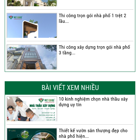
Thi công trọn gói nhà phố 1 trệt 2
lầu...
Thi công xây dựng trọn gói nhà phố
3 tầng...
Thi công trọn gói nhà phố 2 tầng nhà
Anh...
BÀI VIẾT XEM NHIỀU
10 kinh nghiệm chọn nhà thầu xây
dựng uy tín
Thi công trọn gói nhà 2 tầng tum sân
thượng...
Thiết kế vườn sân thượng đẹp cho
nhà phố hiện...