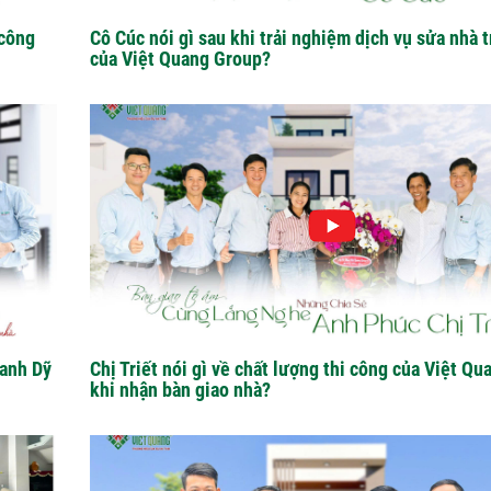
 công
Cô Cúc nói gì sau khi trải nghiệm dịch vụ sửa nhà t
của Việt Quang Group?
 anh Dỹ
Chị Triết nói gì về chất lượng thi công của Việt Q
khi nhận bàn giao nhà?