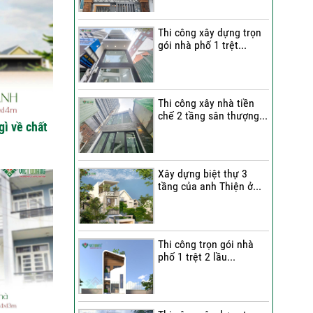
Quang Group?
Thi công xây dựng trọn
Những nhận xét từ gia
gói nhà phố 1 trệt...
đình anh Hân về chất
lượng thi công của Việt
Quang Group
Cô Cúc nói gì sau khi trải
Thi công xây nhà tiền
chế 2 tầng sân thượng...
nghiệm dịch vụ sửa nhà
gì về chất
trọn gói của Việt Quang
Group?
Bàn giao nhà phố sau sửa
Xây dựng biệt thự 3
tầng của anh Thiện ở...
chữa trọn gói | Đánh giá
của anh Dỹ về đội ngũ Việt
Quang Group
Chị Triết nói gì về chất
Thi công trọn gói nhà
lượng thi công của Việt
phố 1 trệt 2 lầu...
Quang Group khi nhận bàn
giao nhà?
Không gian nghỉ dưỡng