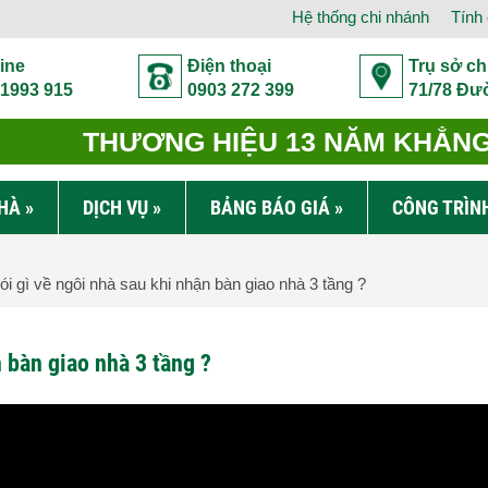
Hệ thống chi nhánh
Tính 
ine
Điện thoại
Trụ sở ch
 1993 915
0903 272 399
71/78 Đư
THƯƠNG HIỆU 13 NĂM KHẲNG 
NHÀ
»
DỊCH VỤ
»
BẢNG BÁO GIÁ
»
CÔNG TRÌN
i gì về ngôi nhà sau khi nhận bàn giao nhà 3 tầng ?
 bàn giao nhà 3 tầng ?