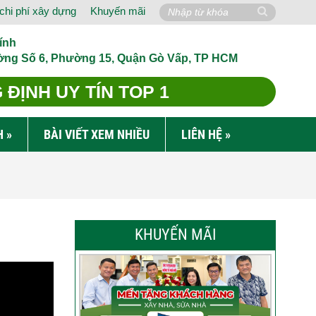
chi phí xây dựng
Khuyến mãi
ính
ờng Số 6, Phường 15, Quận Gò Vấp, TP HCM
ĐỊNH UY TÍN TOP 1
H
»
BÀI VIẾT XEM NHIỀU
LIÊN HỆ
»
KHUYẾN MÃI