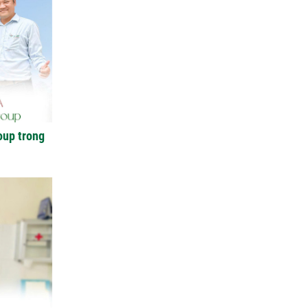
Quang Group sau nhận
bàn giao
Xây nhà ở tỉnh Long An |
Anh Hoàng đánh giá Việt
Quang như thế nào?
14 ngày lột xác nhà phố |
Anh Hoàn đánh giá về Việt
Quang Group
oup trong
Khách hàng Cũ – Công
trình mới | Chia sẻ của
Anh Quang sau 2 lần hợp
tác cùng Việt Quang
Group
Xây nhà phố 1 trệt 2 lầu và
đánh giá của anh Sơn sau
khi nhận bàn giao
Việt Quang Group có