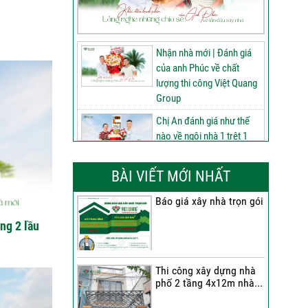
Nhận nhà mới | Đánh giá
của anh Phúc về chất
lượng thi công Việt Quang
Group
Chị An đánh giá như thế
nào về ngôi nhà 1 trệt 1
lửng 2 lầu tum sân thượng
do Việt Quang Group thi
BÀI VIẾT MỚI NHẤT
công
Báo giá xây nhà trọn gói
60 ngày nâng tầm ngôi
nhà 3 tầng tum sân
ng 2 lầu
thượng | Đánh giá của anh
Phú sau nhận bàn giao
Thi công xây dựng nhà
Nhận nhà 1 trệt 2 lầu tum
phố 2 tầng 4x12m nhà...
sân thượng | Anh An nói
gì về chất lượng từ Việt