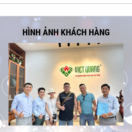
Cô Cúc nói g
Việt Quang
Bàn giao nh
HÌNH ẢNH KHÁCH HÀNG
về đội ngũ 
Chị Triết nó
nhận bàn g
Không gian 
ngôi nhà
Bàn giao nh
lượng thi c
Nhà 3 tầng 
Quang Gro