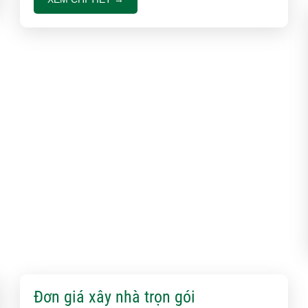
Xây nhà ở t
thế nào?
14 ngày lột
Group
Khách hàng 
2 lần hợp t
Xây nhà phố
bàn giao
Việt Quang 
Bàn giao nh
Đơn giá xây nhà trọn gói
nhận bàn g