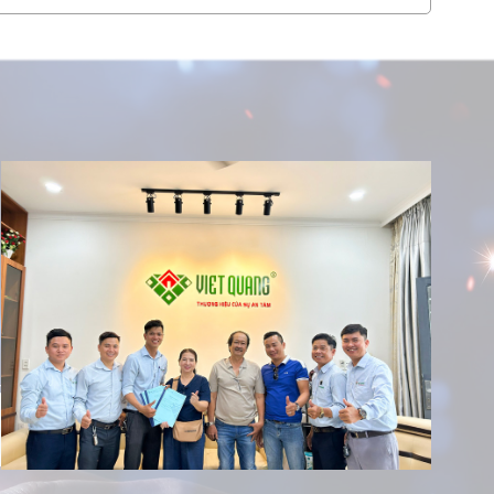
ì sau khi trải nghiệm dịch vụ sửa nhà trọn gói của
 Group?
à phố sau sửa chữa trọn gói | Đánh giá của anh Dỹ
Việt Quang Group
i gì về chất lượng thi công của Việt Quang Group khi
iao nhà?
nghỉ dưỡng giữa lòng thành phố – Review chi tiết
à phố | Anh Tín đánh giá ra sao về tinh thần và chất
ông của Việt Quang Group?
bàn giao: Anh Tiến ở Quận 12 nói gì về đội ngũ Việt
up?