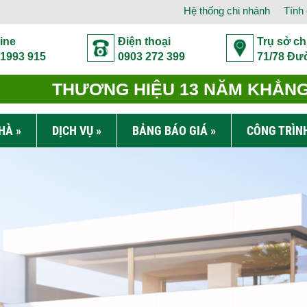
Hệ thống chi nhánh
Tính 
ine
Điện thoại
Trụ sở ch
 1993 915
0903 272 399
71/78 Đư
THƯƠNG HIỆU 13 NĂM KHẲNG 
NHÀ
»
DỊCH VỤ
»
BẢNG BÁO GIÁ
»
CÔNG TRÌN