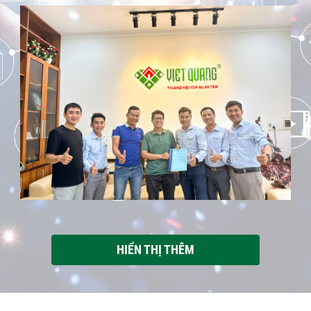
Chia sẻ của
đầu xây ngô
Cô Thông ở 
tầng?
Bàn giao tổ
Tân) đánh g
Anh Hải tiế
tại TP. Thủ
Gia chủ ngư
ngày bàn g
HIỂN THỊ THÊM
Đánh giá củ
nhà