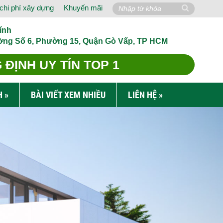
chi phí xây dựng
Khuyến mãi
ính
ờng Số 6, Phường 15, Quận Gò Vấp, TP HCM
ĐỊNH UY TÍN TOP 1
H
»
BÀI VIẾT XEM NHIỀU
LIÊN HỆ
»