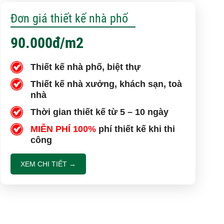
Đơn giá thiết kế nhà phố
ỉnh Long An | Anh Hoàng đánh giá Việt Quang như
90.000đ/m2
 xác nhà phố | Anh Hoàn đánh giá về Việt Quang
Thiết kế nhà phố, biệt thự
Thiết kế nhà xưởng, khách sạn, toà
nhà
Cũ – Công trình mới | Chia sẻ của Anh Quang sau
ác cùng Việt Quang Group
Thời gian thiết kế từ 5 – 10 ngày
MIỄN PHÍ 100%
phí thiết kế khi thi
 1 trệt 2 lầu và đánh giá của anh Sơn sau khi nhận
công
XEM CHI TIẾT →
Group có “được lòng” Anh Trường sau khi sửa nhà?
à phố 1 trệt 1 lầu 5x16m | Đánh giá anh Sơn sau
iao