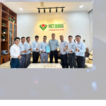
 bác sĩ Khôi: Lý do chọn Việt Quang Group khi bắt
i nhà đầu tiên
Hóc Môn nói gì khi nhận ngôi nhà phố liền kề 3
 ấm mới | Chất lượng thi công được anh Lâm (Bình
iá ra sao?
p tục lựa chọn Việt Quang Group cho ngôi nhà thứ 2
 Đức | Niềm vui được nhân đôi
ời Hoa nói gì về đội ngũ Việt Quang Group trong
iao nhà phố?
a anh Bảo về Việt Quang Group sau khi sửa chữa