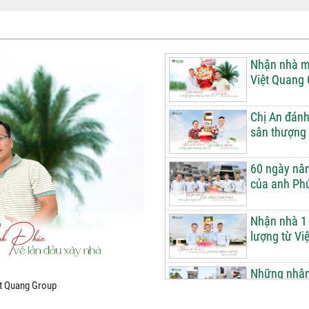
Nhận nhà mớ
Việt Quang
Chị An đánh
sân thượng 
60 ngày nân
của anh Ph
Nhận nhà 1 
lượng từ Vi
Những nhận 
ệt Quang Group
Việt Quang