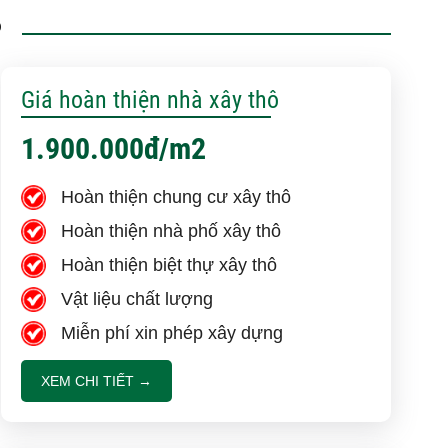
P
hấm 9.5/10 cho Việt Quang Group sau dự án cải
chữa nhà
Giá hoàn thiện nhà xây thô
à phố | Cô Phụng nói gì về đội ngũ Việt Quang
1.900.000đ/m2
à phố 4 tầng lửng hơi thở đất mỹ giữa lòng sài gòn
Hoàn thiện chung cư xây thô
 của gia chủ
Hoàn thiện nhà phố xây thô
a Chị Phượng về công tác sửa chữa nhà của Việt
Hoàn thiện biệt thự xây thô
up
Vật liệu chất lượng
Miễn phí xin phép xây dựng
thái đánh giá về Việt Quang Group sau khi nhận
XEM CHI TIẾT →
 Kỹ sư xây dựng | Gia chủ nói về Việt Quang Group
àn giao