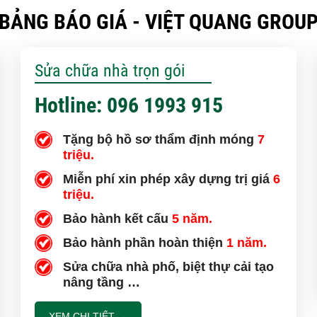
BẢNG BÁO GIÁ - VIỆT QUANG GROU
Anh Trung c
tạo – sửa 
Sửa chữa nhà trọn gói
Bàn giao nh
Group?
Hotline: 096 1993 915
Bàn giao nh
Tặng bộ hồ sơ thẩm định móng
7
và đánh giá
triệu.
Miễn phí xin phép xây dựng trị giá
6
Đánh giá củ
triệu.
Quang Gro
Bảo hành kết cấu
5 năm.
9.5/10 anh 
Bảo hành phần hoàn thiện
1 năm.
bàn giao
Sửa chữa nhà phố, biệt thự cải tạo
nâng tầng …
Sửa nhà cho
sau nhận b
XEM CHI TIẾT →