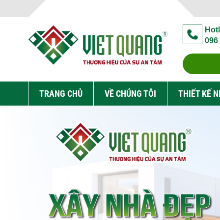
Hotl
096
TRANG CHỦ
VỀ CHÚNG TÔI
THIẾT KẾ 