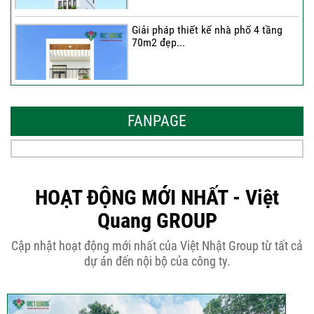
Giải pháp thiết kế nhà phố 4 tầng
70m2 đẹp...
Những thiết kế nhà phố 6 tầng 80m2
đẹp, sang...
FANPAGE
Tại sao nên thiết kế nhà phố 3 tầng
50m2...
HOẠT ĐỘNG MỚI NHẤT - Việt
Quang GROUP
Những điều cần biết khi thiết kế nhà
Cập nhật hoạt động mới nhất của Việt Nhật Group từ tất cả
phố 5...
dự án đến nội bộ của công ty.
Cập nhật xu thế thiết kế nhà phố 5