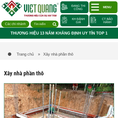
ĐANG THI
MENU
CÔNG
KH ĐÁNH
CT BẢO
GIÁ
HÀNH
Các chi nhánh
THƯƠNG HIỆU 13 NĂM KHẲNG ĐỊNH UY TÍN TOP 1
Trang chủ
» Xây nhà phần thô
Xây nhà phần thô