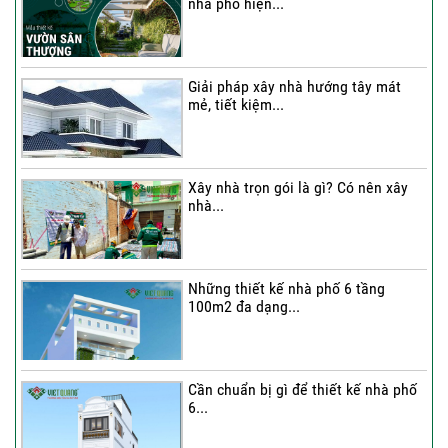
nhà phố hiện...
Thi công trọn gói nhà phố 4 tầng có
hầm...
Giải pháp xây nhà hướng tây mát
mẻ, tiết kiệm...
Thi công trọn gói nhà phố 2 tầng nhà
Chú...
Xây nhà trọn gói là gì? Có nên xây
nhà...
Thi công trọn gói nhà 2 tầng tum sân
thượng...
Những thiết kế nhà phố 6 tầng
100m2 đa dạng...
Cần chuẩn bị gì để thiết kế nhà phố
6...