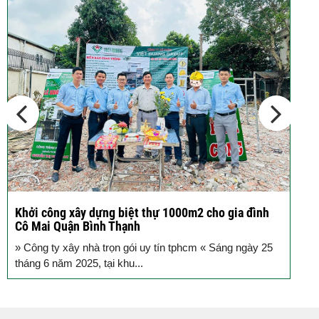
tầng...
Các thiết kế nhà phố 2 tầng 110m2
đơn giản,...
Khởi công xây dựng biệt thự 1000m2 cho gia đình
K
Cô Mai Quận Bình Thạnh
đ
» Công ty xây nhà trọn gói uy tín tphcm « Sáng ngày 25
S
tháng 6 năm 2025, tại khu...
T