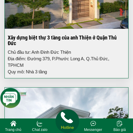
Xây dựng biệt thự 3 tầng của anh Thiện ở Quận Thủ
Đức
Chủ đầu tư: Anh Đinh Đức Thiện
Địa điểm: Đường 379, P.Phước Long A, Q.Thủ Đức,
TPHCM
Quy mô: Nhà 3 tầng
Hotline
Trang chủ
Chat zalo
Messenger
Báo giá