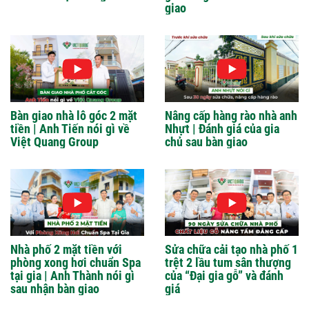
giao
Bàn giao nhà lô góc 2 mặt
Nâng cấp hàng rào nhà anh
tiền | Anh Tiến nói gì về
Nhựt | Đánh giá của gia
Việt Quang Group
chủ sau bàn giao
Nhà phố 2 mặt tiền với
Sửa chữa cải tạo nhà phố 1
phòng xong hơi chuẩn Spa
trệt 2 lầu tum sân thượng
tại gia | Anh Thành nói gì
của “Đại gia gỗ” và đánh
sau nhận bàn giao
giá