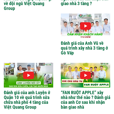
về đội ngũ Việt Quang
giao nhà 3 tầng ?
Group
Đánh giá của Anh Vũ về
quá trình xây nhà 3 tầng ở
Gò Vấp
Đánh giá của anh Luyện ở
“FAN RUỘT APPLE” xây
Quận 10 về quá trình sửa
nhà như thế nào ? Đánh giá
chữa nhà phố 4 tầng của
của anh Cơ sau khi nhận
Việt Quang Group
bàn giao nhà