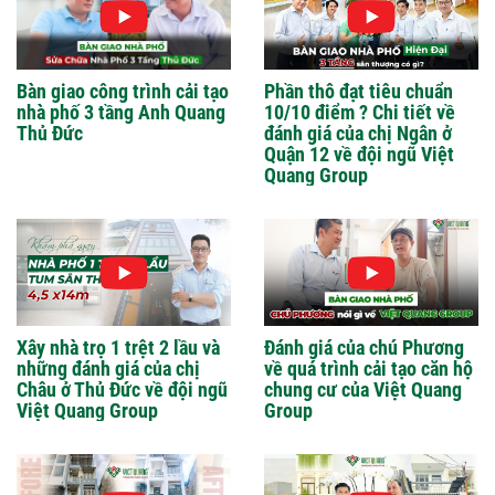
Bàn giao công trình cải tạo
Phần thô đạt tiêu chuẩn
nhà phố 3 tầng Anh Quang
10/10 điểm ? Chi tiết về
Thủ Đức
đánh giá của chị Ngân ở
Quận 12 về đội ngũ Việt
Quang Group
Xây nhà trọ 1 trệt 2 lầu và
Đánh giá của chú Phương
những đánh giá của chị
về quá trình cải tạo căn hộ
Châu ở Thủ Đức về đội ngũ
chung cư của Việt Quang
Việt Quang Group
Group