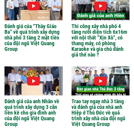
Đánh giá của “Thầy Giáo
Thi công xây nhà phố 4
Ba” về quá trình xây dựng
tầng rưỡi diện tích 6x16m
nhà phố 3 tầng 2 mặt tiền
với nội thất “Xịn Xò”, có
của đội ngũ Việt Quang
thang máy, có phòng
Group
Karaoke và gia chủ đánh
giá thế nào ?
Đánh giá của anh Nhân về
Trao tay ngay nhà 3 tầng
quá trình xây dựng 3 căn
và đánh giá của nhà anh
liền kề cho gia đình anh
Hiệp ở Thủ Đức về quá
của đội ngũ Việt Quang
trình xây nhà của đội ngũ
Group
Việt Quang Group