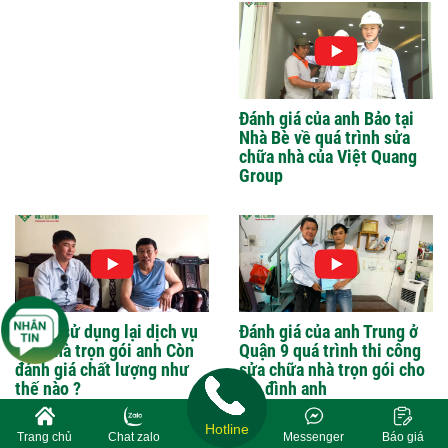
Đánh giá của anh Bảo tại
Nhà Bè về quá trình sửa
chữa nhà của Việt Quang
Group
6 năm sử dụng lại dịch vụ
Đánh giá của anh Trung ở
sửa nhà trọn gói anh Còn
Quận 9 quá trình thi công
đánh giá chất lượng như
sửa chữa nhà trọn gói cho
thế nào ?
gia đình anh
Hotline
Trang chủ
Chat zalo
Messenger
Báo giá