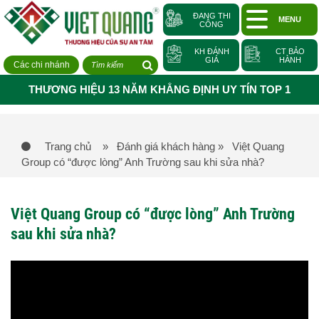
ĐANG THI
MENU
CÔNG
KH ĐÁNH
CT BẢO
GIÁ
HÀNH
Các chi nhánh
THƯƠNG HIỆU 13 NĂM KHẲNG ĐỊNH UY TÍN TOP 1
Trang chủ
» Đánh giá khách hàng
» Việt Quang
Group có “được lòng” Anh Trường sau khi sửa nhà?
Việt Quang Group có “được lòng” Anh Trường
sau khi sửa nhà?