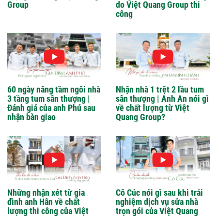
Group
do Việt Quang Group thi
công
60 ngày nâng tầm ngôi nhà
Nhận nhà 1 trệt 2 lầu tum
3 tầng tum sân thượng |
sân thượng | Anh An nói gì
Đánh giá của anh Phú sau
về chất lượng từ Việt
nhận bàn giao
Quang Group?
Những nhận xét từ gia
Cô Cúc nói gì sau khi trải
đình anh Hân về chất
nghiệm dịch vụ sửa nhà
lượng thi công của Việt
trọn gói của Việt Quang