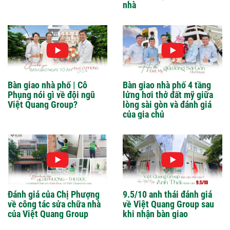
nhà
Bàn giao nhà phố | Cô
Bàn giao nhà phố 4 tầng
Phụng nói gì về đội ngũ
lửng hơi thở đất mỹ giữa
Việt Quang Group?
lòng sài gòn và đánh giá
của gia chủ
Đánh giá của Chị Phượng
9.5/10 anh thái đánh giá
về công tác sửa chữa nhà
về Việt Quang Group sau
của Việt Quang Group
khi nhận bàn giao