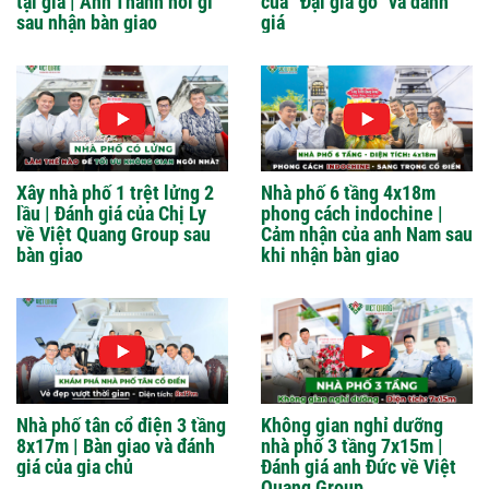
tại gia | Anh Thành nói gì
của “Đại gia gỗ” và đánh
sau nhận bàn giao
giá
Xây nhà phố 1 trệt lửng 2
Nhà phố 6 tầng 4x18m
lầu | Đánh giá của Chị Ly
phong cách indochine |
về Việt Quang Group sau
Cảm nhận của anh Nam sau
bàn giao
khi nhận bàn giao
Nhà phố tân cổ điện 3 tầng
Không gian nghỉ dưỡng
8x17m | Bàn giao và đánh
nhà phố 3 tầng 7x15m |
giá của gia chủ
Đánh giá anh Đức về Việt
Quang Group