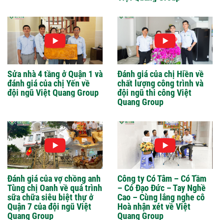
Sửa nhà 4 tầng ở Quận 1 và
Đánh giá của chị Hiền về
đánh giá của chị Yến về
chất lượng công trình và
đội ngũ Việt Quang Group
đội ngũ thi công Việt
Quang Group
Đánh giá của vợ chồng anh
Công ty Có Tâm – Có Tầm
Tùng chị Oanh về quá trình
– Có Đạo Đức – Tay Nghề
sữa chữa siêu biệt thự ở
Cao – Cùng lắng nghe cô
Quận 7 của đội ngũ Việt
Hoà nhận xét về Việt
Quang Group
Quang Group