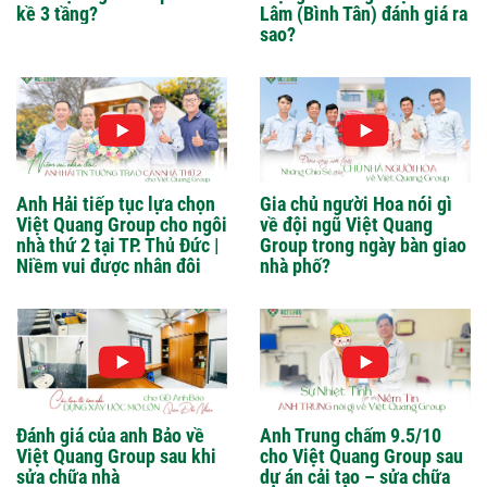
kề 3 tầng?
Lâm (Bình Tân) đánh giá ra
sao?
Anh Hải tiếp tục lựa chọn
Gia chủ người Hoa nói gì
Việt Quang Group cho ngôi
về đội ngũ Việt Quang
nhà thứ 2 tại TP. Thủ Đức |
Group trong ngày bàn giao
Niềm vui được nhân đôi
nhà phố?
Đánh giá của anh Bảo về
Anh Trung chấm 9.5/10
Việt Quang Group sau khi
cho Việt Quang Group sau
sửa chữa nhà
dự án cải tạo – sửa chữa