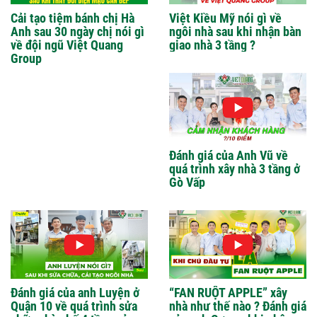
Cải tạo tiệm bánh chị Hà
Việt Kiều Mỹ nói gì về
Anh sau 30 ngày chị nói gì
ngôi nhà sau khi nhận bàn
về đội ngũ Việt Quang
giao nhà 3 tầng ?
Group
Đánh giá của Anh Vũ về
quá trình xây nhà 3 tầng ở
Gò Vấp
Đánh giá của anh Luyện ở
“FAN RUỘT APPLE” xây
Quận 10 về quá trình sửa
nhà như thế nào ? Đánh giá