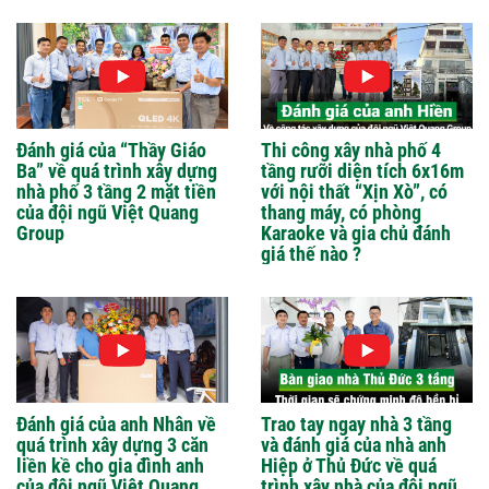
Đánh giá của “Thầy Giáo
Thi công xây nhà phố 4
Ba” về quá trình xây dựng
tầng rưỡi diện tích 6x16m
nhà phố 3 tầng 2 mặt tiền
với nội thất “Xịn Xò”, có
của đội ngũ Việt Quang
thang máy, có phòng
Group
Karaoke và gia chủ đánh
giá thế nào ?
Đánh giá của anh Nhân về
Trao tay ngay nhà 3 tầng
quá trình xây dựng 3 căn
và đánh giá của nhà anh
liền kề cho gia đình anh
Hiệp ở Thủ Đức về quá
của đội ngũ Việt Quang
trình xây nhà của đội ngũ