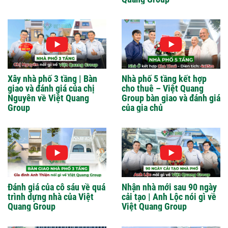
Xây nhà phố 3 tầng | Bàn
Nhà phố 5 tầng kết hợp
giao và đánh giá của chị
cho thuê – Việt Quang
Nguyên về Việt Quang
Group bàn giao và đánh giá
Group
của gia chủ
Đánh giá của cô sáu về quá
Nhận nhà mới sau 90 ngày
trình dựng nhà của Việt
cải tạo | Anh Lộc nói gì về
Quang Group
Việt Quang Group