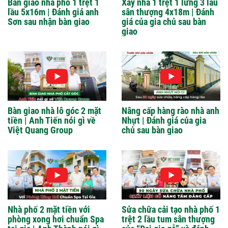
Bàn giao nhà phố 1 trệt 1
Xây nhà 1 trệt 1 lửng 3 lầu
lầu 5x16m | Đánh giá anh
sân thượng 4x18m | Đánh
Sơn sau nhận bàn giao
giá của gia chủ sau bàn
giao
Bàn giao nhà lô góc 2 mặt
Nâng cấp hàng rào nhà anh
tiền | Anh Tiến nói gì về
Nhựt | Đánh giá của gia
Việt Quang Group
chủ sau bàn giao
Nhà phố 2 mặt tiền với
Sửa chữa cải tạo nhà phố 1
phòng xong hơi chuẩn Spa
trệt 2 lầu tum sân thượng