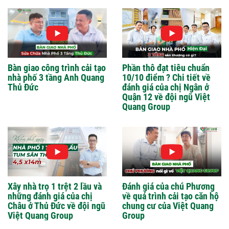
Bàn giao công trình cải tạo
Phần thô đạt tiêu chuẩn
nhà phố 3 tầng Anh Quang
10/10 điểm ? Chi tiết về
Thủ Đức
đánh giá của chị Ngân ở
Quận 12 về đội ngũ Việt
Quang Group
Xây nhà trọ 1 trệt 2 lầu và
Đánh giá của chú Phương
những đánh giá của chị
về quá trình cải tạo căn hộ
Châu ở Thủ Đức về đội ngũ
chung cư của Việt Quang
Việt Quang Group
Group