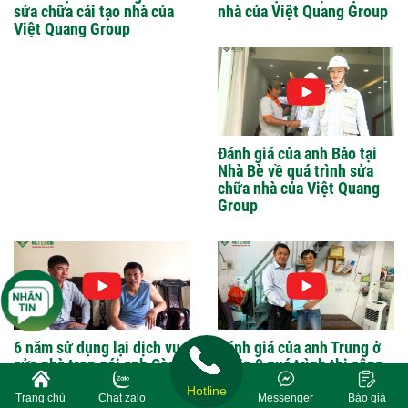
sửa chữa cải tạo nhà của
nhà của Việt Quang Group
Việt Quang Group
Đánh giá của anh Bảo tại
Nhà Bè về quá trình sửa
chữa nhà của Việt Quang
Group
6 năm sử dụng lại dịch vụ
Đánh giá của anh Trung ở
sửa nhà trọn gói anh Còn
Quận 9 quá trình thi công
đánh giá chất lượng như
sửa chữa nhà trọn gói cho
Hotline
thế nào ?
gia đình anh
Trang chủ
Chat zalo
Messenger
Báo giá