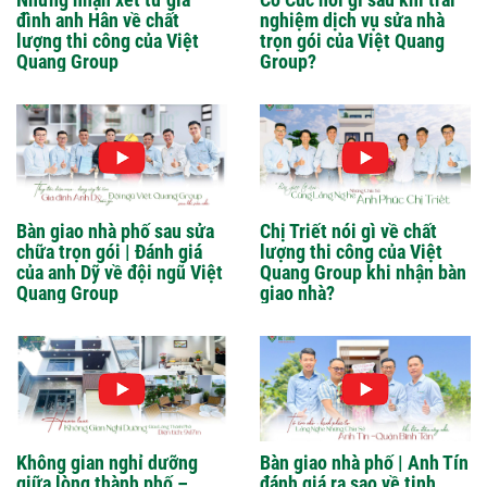
đình anh Hân về chất
nghiệm dịch vụ sửa nhà
lượng thi công của Việt
trọn gói của Việt Quang
Quang Group
Group?
Bàn giao nhà phố sau sửa
Chị Triết nói gì về chất
chữa trọn gói | Đánh giá
lượng thi công của Việt
của anh Dỹ về đội ngũ Việt
Quang Group khi nhận bàn
Quang Group
giao nhà?
Không gian nghỉ dưỡng
Bàn giao nhà phố | Anh Tín
giữa lòng thành phố –
đánh giá ra sao về tinh