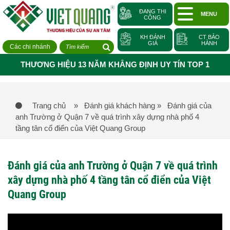
ĐANG THI
MENU
CÔNG
KH ĐÁNH
CT BẢO
GIÁ
HÀNH
Các chi nhánh
THƯƠNG HIỆU 13 NĂM KHẲNG ĐỊNH UY TÍN TOP 1
Trang chủ
» Đánh giá khách hàng
» Đánh giá của
anh Trường ở Quận 7 về quá trình xây dựng nhà phố 4
tầng tân cổ điển của Việt Quang Group
Đánh giá của anh Trường ở Quận 7 về quá trình
xây dựng nhà phố 4 tầng tân cổ điển của Việt
Quang Group