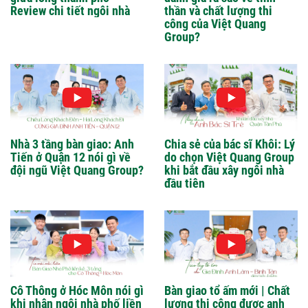
Review chi tiết ngôi nhà
thần và chất lượng thi
công của Việt Quang
Group?
Nhà 3 tầng bàn giao: Anh
Chia sẻ của bác sĩ Khôi: Lý
Tiến ở Quận 12 nói gì về
do chọn Việt Quang Group
đội ngũ Việt Quang Group?
khi bắt đầu xây ngôi nhà
đầu tiên
Cô Thông ở Hóc Môn nói gì
Bàn giao tổ ấm mới | Chất
khi nhận ngôi nhà phố liền
lượng thi công được anh