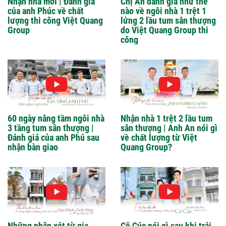
Nhận nhà mới | Đánh giá
Chị An đánh giá như thế
của anh Phúc về chất
nào về ngôi nhà 1 trệt 1
lượng thi công Việt Quang
lửng 2 lầu tum sân thượng
Group
do Việt Quang Group thi
công
60 ngày nâng tầm ngôi nhà
Nhận nhà 1 trệt 2 lầu tum
3 tầng tum sân thượng |
sân thượng | Anh An nói gì
Đánh giá của anh Phú sau
về chất lượng từ Việt
nhận bàn giao
Quang Group?
Những nhận xét từ gia
Cô Cúc nói gì sau khi trải