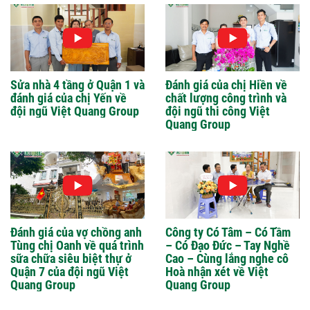
Sửa nhà 4 tầng ở Quận 1 và
Đánh giá của chị Hiền về
đánh giá của chị Yến về
chất lượng công trình và
đội ngũ Việt Quang Group
đội ngũ thi công Việt
Quang Group
Đánh giá của vợ chồng anh
Công ty Có Tâm – Có Tầm
Tùng chị Oanh về quá trình
– Có Đạo Đức – Tay Nghề
sữa chữa siêu biệt thự ở
Cao – Cùng lắng nghe cô
Quận 7 của đội ngũ Việt
Hoà nhận xét về Việt
Quang Group
Quang Group