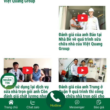
Việt Quang Group
Đánh giá của anh Bảo tại
Nhà Bè về quá trình sửa
chữa nhà của Việt Quang
Group
6 năm sử dụng lại dịch vụ
Đánh giá của anh Trung ở
sửa nhà trọn gói anh Còn
Quận 9 quá trình thi công
đánh giá chất lượng như
sửa chữa nhà trọn gói cho
thế nào ?
gia đình anh
Hotline
Trang chủ
Chat zalo
Messenger
Báo giá