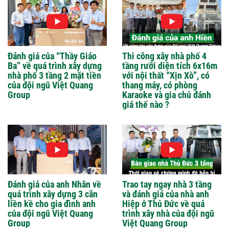
Đánh giá của “Thầy Giáo
Thi công xây nhà phố 4
Ba” về quá trình xây dựng
tầng rưỡi diện tích 6x16m
nhà phố 3 tầng 2 mặt tiền
với nội thất “Xịn Xò”, có
của đội ngũ Việt Quang
thang máy, có phòng
Group
Karaoke và gia chủ đánh
giá thế nào ?
Đánh giá của anh Nhân về
Trao tay ngay nhà 3 tầng
quá trình xây dựng 3 căn
và đánh giá của nhà anh
liền kề cho gia đình anh
Hiệp ở Thủ Đức về quá
của đội ngũ Việt Quang
trình xây nhà của đội ngũ
Group
Việt Quang Group