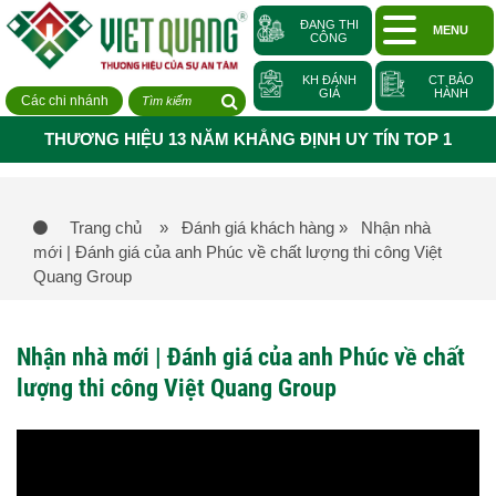
ĐANG THI
MENU
CÔNG
KH ĐÁNH
CT BẢO
GIÁ
HÀNH
Các chi nhánh
THƯƠNG HIỆU 13 NĂM KHẲNG ĐỊNH UY TÍN TOP 1
Trang chủ
» Đánh giá khách hàng
» Nhận nhà
mới | Đánh giá của anh Phúc về chất lượng thi công Việt
Quang Group
Nhận nhà mới | Đánh giá của anh Phúc về chất
lượng thi công Việt Quang Group