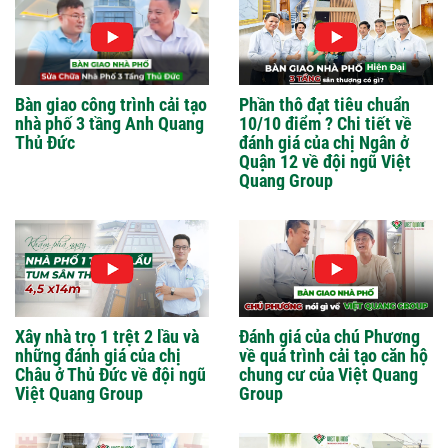
Bàn giao công trình cải tạo
Phần thô đạt tiêu chuẩn
nhà phố 3 tầng Anh Quang
10/10 điểm ? Chi tiết về
Thủ Đức
đánh giá của chị Ngân ở
Quận 12 về đội ngũ Việt
Quang Group
Xây nhà trọ 1 trệt 2 lầu và
Đánh giá của chú Phương
những đánh giá của chị
về quá trình cải tạo căn hộ
Châu ở Thủ Đức về đội ngũ
chung cư của Việt Quang
Việt Quang Group
Group