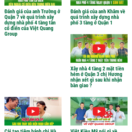
Đánh giá của anh Trường ở
Đánh giá của anh Khâm về
Quận 7 về quá trình xây
quá trình xây dựng nhà
dựng nhà phố 4 tầng tân
phố 3 tầng ở Quận 1
cổ điển của Việt Quang
Group
Xây nhà 4 tầng 2 mặt tiền
hẻm ở Quận 3 chị Hương
nhận xét gì sau khi nhận
bàn giao ?
Cải tạo tiệm bánh chị Hà
Việt Kiều Mỹ nói gì về