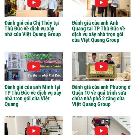
Đánh giá của Chị Thúy tại
Đánh giá của anh Anh
Thủ Đức về dịch vụ xây
Quang tại TP Thủ Đức về
nhà của Việt Quang Group
dịch vụ xây nhà trọn gói
của Việt Quang Group
Đánh giá của anh Minh tại
Đánh giá của anh Phương ở
TP Thủ Đức về dịch vụ xây
Quận 10 về quá trình sửa
nhà trọn gói của Việt
chữa nhà phố 2 tầng của
Quang
Việt Quang Group