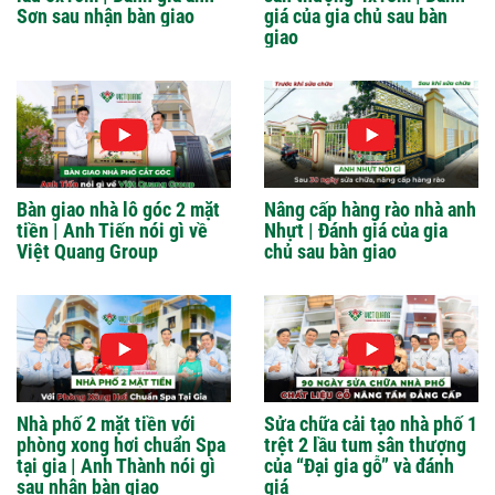
Sơn sau nhận bàn giao
giá của gia chủ sau bàn
giao
Bàn giao nhà lô góc 2 mặt
Nâng cấp hàng rào nhà anh
tiền | Anh Tiến nói gì về
Nhựt | Đánh giá của gia
Việt Quang Group
chủ sau bàn giao
Nhà phố 2 mặt tiền với
Sửa chữa cải tạo nhà phố 1
phòng xong hơi chuẩn Spa
trệt 2 lầu tum sân thượng
tại gia | Anh Thành nói gì
của “Đại gia gỗ” và đánh
sau nhận bàn giao
giá