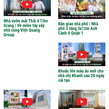
Nhà vườn mái Thái ở Tiền
Bàn giao nhà phố | Nhà
Giang | Về miền tây xây
phố 3 tầng 3x12m Anh
nhà cùng Việt Quang
Cảnh ở Quận 1
Group
Khoắc lên màu áo mới cho
nhà chị Khanh sau 20 ngày
cải tạo