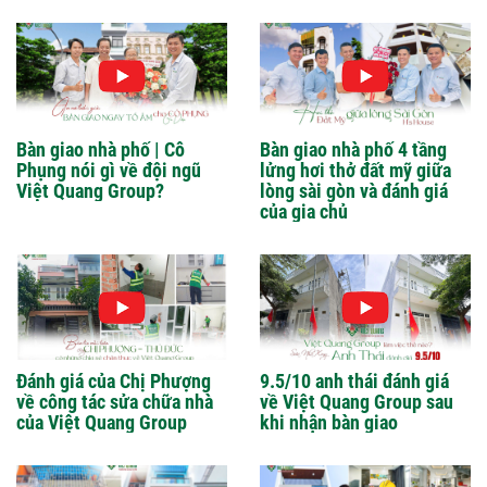
Bàn giao nhà phố | Cô
Bàn giao nhà phố 4 tầng
Phụng nói gì về đội ngũ
lửng hơi thở đất mỹ giữa
Việt Quang Group?
lòng sài gòn và đánh giá
của gia chủ
Đánh giá của Chị Phượng
9.5/10 anh thái đánh giá
về công tác sửa chữa nhà
về Việt Quang Group sau
của Việt Quang Group
khi nhận bàn giao