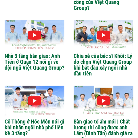
công của Việt Quang
Group?
Nhà 3 tầng bàn giao: Anh
Chia sẻ của bác sĩ Khôi: Lý
Tiến ở Quận 12 nói gì về
do chọn Việt Quang Group
đội ngũ Việt Quang Group?
khi bắt đầu xây ngôi nhà
đầu tiên
Cô Thông ở Hóc Môn nói gì
Bàn giao tổ ấm mới | Chất
khi nhận ngôi nhà phố liền
lượng thi công được anh
kề 3 tầng?
Lâm (Bình Tân) đánh giá ra