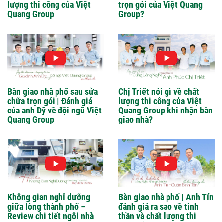
lượng thi công của Việt
trọn gói của Việt Quang
Quang Group
Group?
Bàn giao nhà phố sau sửa
Chị Triết nói gì về chất
chữa trọn gói | Đánh giá
lượng thi công của Việt
của anh Dỹ về đội ngũ Việt
Quang Group khi nhận bàn
Quang Group
giao nhà?
Không gian nghỉ dưỡng
Bàn giao nhà phố | Anh Tín
giữa lòng thành phố –
đánh giá ra sao về tinh
Review chi tiết ngôi nhà
thần và chất lượng thi