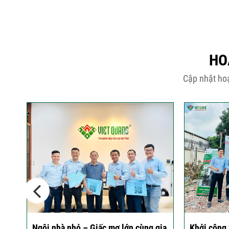
HO
Cập nhật hoạ
gia
Khởi công xây dựng biệt thự 1000m2
Khởi công 