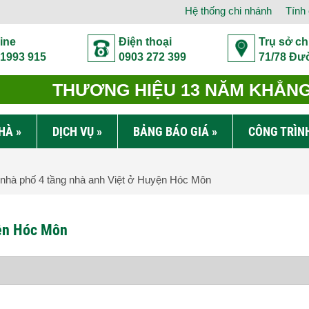
Hệ thống chi nhánh
Tính 
ine
Điện thoại
Trụ sở ch
 1993 915
0903 272 399
71/78 Đư
THƯƠNG HIỆU 13 NĂM KHẲNG 
NHÀ
»
DỊCH VỤ
»
BẢNG BÁO GIÁ
»
CÔNG TRÌN
nhà phố 4 tầng nhà anh Việt ở Huyện Hóc Môn
yện Hóc Môn