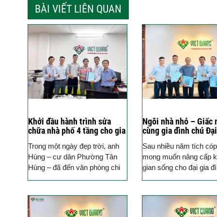
BÀI VIẾT LIÊN QUAN
Khởi đầu hành trình sửa
Ngôi nhà nhỏ – Giấc 
chữa nhà phố 4 tầng cho gia
cùng gia đình chú Đại
đình anh Hùng tại Phường
Xuân Thới Sơn, TPH
Trong một ngày đẹp trời, anh
Sau nhiều năm tích cóp
Tân Bình
Hùng – cư dân Phường Tân
mong muốn nâng cấp 
Hùng – đã đến văn phòng chi
gian sống cho đại gia đ
nhánh của Việt Quang Group
thế hệ, chú Đại đã quyế
để chính thức ký...
xây dựng lại...