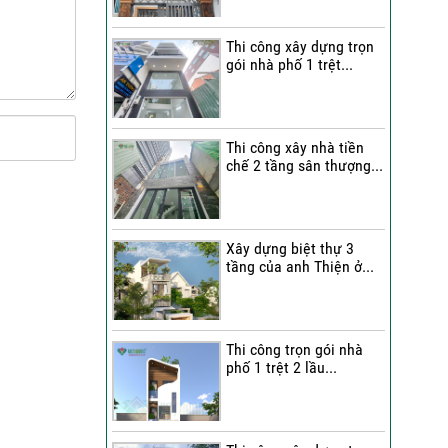
Quang Group?
Thi công xây dựng trọn
Những nhận xét từ gia
gói nhà phố 1 trệt...
đình anh Hân về chất
lượng thi công của Việt
Quang Group
Cô Cúc nói gì sau khi trải
Thi công xây nhà tiền
chế 2 tầng sân thượng...
nghiệm dịch vụ sửa nhà
trọn gói của Việt Quang
Group?
Bàn giao nhà phố sau sửa
Xây dựng biệt thự 3
tầng của anh Thiện ở...
chữa trọn gói | Đánh giá
của anh Dỹ về đội ngũ Việt
Quang Group
Chị Triết nói gì về chất
Thi công trọn gói nhà
lượng thi công của Việt
phố 1 trệt 2 lầu...
Quang Group khi nhận bàn
giao nhà?
Không gian nghỉ dưỡng