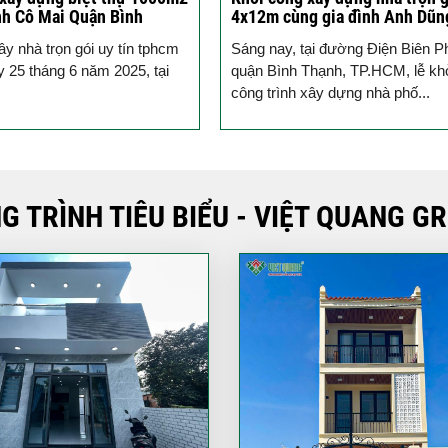
g gia đình Anh Dũng quận
gửi trọn vẹn
h
ại đường Điện Biên Phủ,
Việt Quang Group tiếp tục khởi 
Thạnh, TP.HCM, lễ khởi công
thêm một công trình nhà phố 3 tầ
xây dựng nhà phố...
trệt, 2 lầu, sân...
G TRÌNH TIÊU BIỂU - VIỆT QUANG G