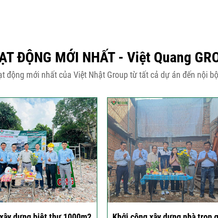
ẠT ĐỘNG MỚI NHẤT - Việt Quang GR
t động mới nhất của Việt Nhật Group từ tất cả dự án đến nội bộ
xây dựng nhà trọn gói
Chỉ 2 ngày tư vấn, niềm tin đư