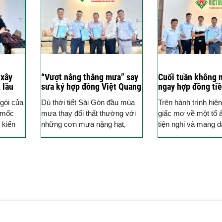
 xây
“Vượt nắng thắng mưa” say
Cuối tuần không 
 lầu
sưa ký hợp đồng Việt Quang
ngay hợp đồng tiề
ia
Group
Dũng Bình Thạnh
gói của
Dù thời tiết Sài Gòn đầu mùa
Trên hành trình hiệ
ận 11
u mốc
mưa thay đổi thất thường với
giấc mơ về một tổ 
 kiến
những cơn mưa nặng hạt,
tiện nghi và mang d
 gắn...
nhưng điều đó không làm giảm
nhân riêng biệt, mỗ
đi sự háo hức...
hàng tìm...