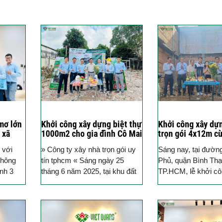
mơ lớn
Khởi công xây dựng biệt thự
Khởi công xây dự
 xã
1000m2 cho gia đình Cô Mai
trọn gói 4x12m cù
CM
Quận Bình Thạnh
đình Anh Dũng qu
 với
» Công ty xây nhà trọn gói uy
Sáng nay, tại đườn
Thạnh
không
tín tphcm « Sáng ngày 25
Phủ, quận Bình Thạ
ình 3
tháng 6 năm 2025, tại khu đất
TP.HCM, lễ khởi c
t định
rộng 1000m² ven sông Cầu
trình xây dựng nhà 
Bình Lợi,...
cho gia đình anh Dũ