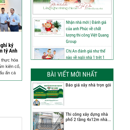
Nhận nhà mới | Đánh giá
của anh Phúc về chất
lượng thi công Việt Quang
Group
nghỉ ký
n tỷ Anh
Chị An đánh giá như thế
nào về ngôi nhà 1 trệt 1
n thực hóa
lửng 2 lầu tum sân thượng
ấm kiên cố,
do Việt Quang Group thi
ấu ấn cá
BÀI VIẾT MỚI NHẤT
công
i khách
Báo giá xây nhà trọn gói
60 ngày nâng tầm ngôi
nhà 3 tầng tum sân
thượng | Đánh giá của anh
Phú sau nhận bàn giao
Thi công xây dựng nhà
Nhận nhà 1 trệt 2 lầu tum
phố 2 tầng 4x12m nhà...
sân thượng | Anh An nói
gì về chất lượng từ Việt