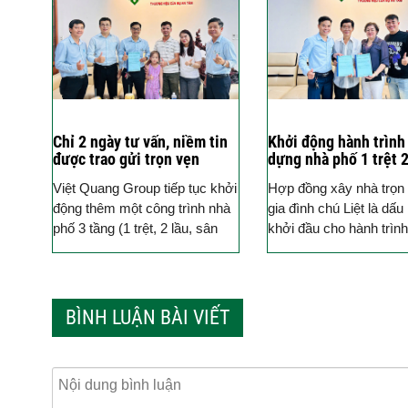
Chỉ 2 ngày tư vấn, niềm tin
Khởi động hành trình
được trao gửi trọn vẹn
dựng nhà phố 1 trệt 2
tum sân thượng cho g
Việt Quang Group tiếp tục khởi
Hợp đồng xây nhà trọn 
đình Anh Liệt tại Qu
động thêm một công trình nhà
gia đình chú Liệt là dấ
phố 3 tầng (1 trệt, 2 lầu, sân
khởi đầu cho hành trình
thượng) tại quận Bình Thạnh.
tạo một tổ ấm mới – nơi
Đây là dự...
BÌNH LUẬN BÀI VIẾT