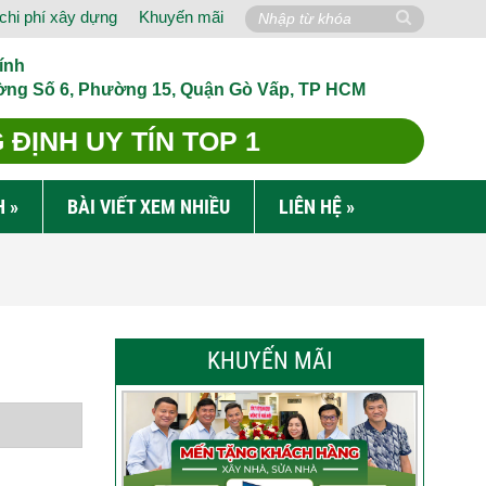
chi phí xây dựng
Khuyến mãi
ính
ờng Số 6, Phường 15, Quận Gò Vấp, TP HCM
ĐỊNH UY TÍN TOP 1
H
»
BÀI VIẾT XEM NHIỀU
LIÊN HỆ
»
KHUYẾN MÃI