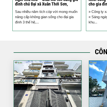
cho gia đình Cô Mai Quận Bình
4x12m cùn
Thạnh
Bình Thạn
uốn
» Công ty xây nhà trọn gói uy tín tphcm
Sáng nay, t
« Sáng ngày 25 tháng 6 năm 2025, tại
quận Bình 
khu...
công trình 
CÔN