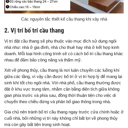
Các nguyên tắc thiết kế cầu thang khi xây nhà
2. Vị trí bố trí cầu thang
Vị trí đặt cầu thang sẽ phụ thuộc vào mục đích sử dụng ngôi
nhà như: nhà ở gia đình, nhà cho thuê hay nhà ở kết hợp kinh
doanh. Mỗi loại hình công trình sẽ có cách bố trí cầu thang khác
nhau để đảm bảo công năng và thẩm mỹ.
Xét về phong thủy, cầu thang là nơi luân chuyển các luồng khí
giữa các tầng, vì vậy cần được bố trí ở vị trí hợp lý để mang lại
sinh khí tốt cho ngôi nhà. Với nhà phố, cầu thang thường được
đặt ở khu vực trung tâm, nhằm cân bằng diện tích giữa không
gian phía trước và phía sau, đồng thời thuận tiện cho việc di
chuyển theo chiều đứng và phân bổ giao thông trong nhà.
Gia chủ nên tránh bố trí cầu thang ngay trước cửa chính hoặc ở
cuối nhà, bởi những vị trí này không chỉ bất lợi về phong thủy
mà còn gây bất tiện trong sinh hoạt.