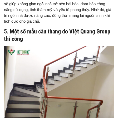
sẽ giúp không gian ngôi nhà trở nên hài hòa, đảm bảo công
năng sử dụng, tính thẩm mỹ và yếu tố phong thủy. Nhờ đó, giá
trị ngôi nhà được nâng cao, đồng thời mang lại nguồn sinh khí
tích cực cho gia chủ.
5. Một số mẫu cầu thang do Việt Quang Group
thi công