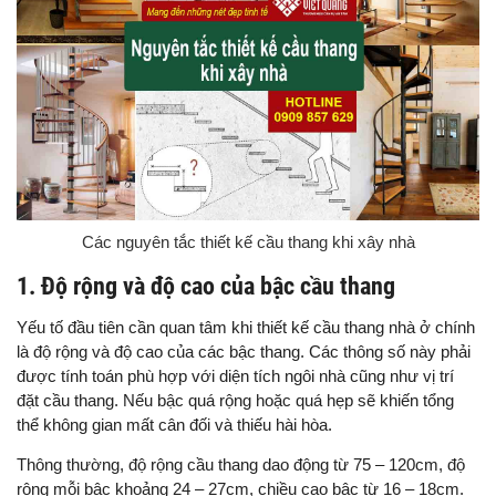
Các nguyên tắc thiết kế cầu thang khi xây nhà
1. Độ rộng và độ cao của bậc cầu thang
Yếu tố đầu tiên cần quan tâm khi thiết kế cầu thang nhà ở chính
là độ rộng và độ cao của các bậc thang. Các thông số này phải
được tính toán phù hợp với diện tích ngôi nhà cũng như vị trí
đặt cầu thang. Nếu bậc quá rộng hoặc quá hẹp sẽ khiến tổng
thể không gian mất cân đối và thiếu hài hòa.
Thông thường, độ rộng cầu thang dao động từ 75 – 120cm, độ
rộng mỗi bậc khoảng 24 – 27cm, chiều cao bậc từ 16 – 18cm.