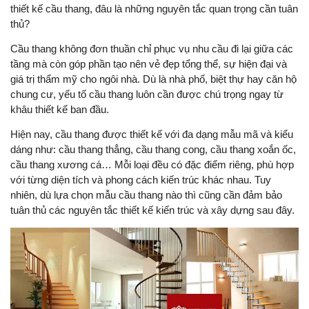
thiết kế cầu thang, đâu là những nguyên tắc quan trọng cần tuân
thủ?
Cầu thang không đơn thuần chỉ phục vụ nhu cầu đi lại giữa các
tầng mà còn góp phần tạo nên vẻ đẹp tổng thể, sự hiện đại và
giá trị thẩm mỹ cho ngôi nhà. Dù là nhà phố, biệt thự hay căn hộ
chung cư, yếu tố cầu thang luôn cần được chú trọng ngay từ
khâu thiết kế ban đầu.
Hiện nay, cầu thang được thiết kế với đa dạng mẫu mã và kiểu
dáng như: cầu thang thẳng, cầu thang cong, cầu thang xoắn ốc,
cầu thang xương cá… Mỗi loại đều có đặc điểm riêng, phù hợp
với từng diện tích và phong cách kiến trúc khác nhau. Tuy
nhiên, dù lựa chọn mẫu cầu thang nào thì cũng cần đảm bảo
tuân thủ các nguyên tắc thiết kế kiến trúc và xây dựng sau đây.