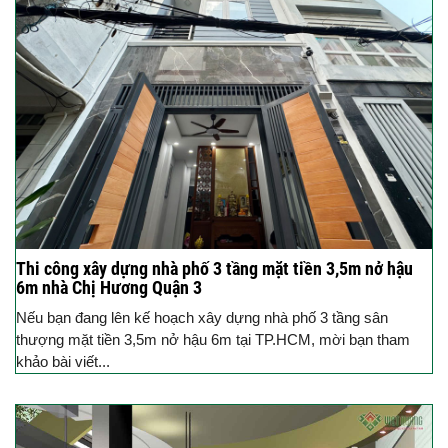
Thi công xây dựng nhà phố 3 tầng mặt tiền 3,5m nở hậu
6m nhà Chị Hương Quận 3
Nếu bạn đang lên kế hoạch xây dựng nhà phố 3 tầng sân
thượng mặt tiền 3,5m nở hậu 6m tại TP.HCM, mời bạn tham
khảo bài viết...