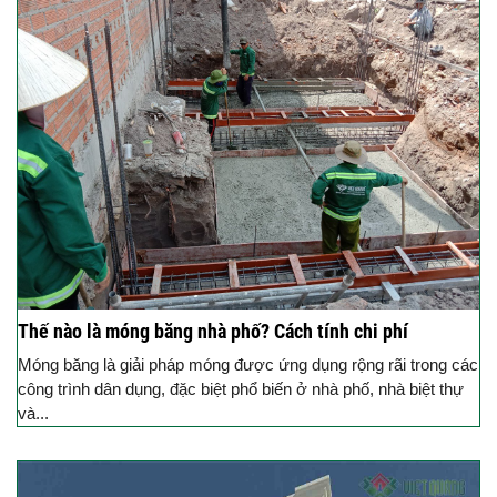
Thế nào là móng băng nhà phố? Cách tính chi phí
Móng băng là giải pháp móng được ứng dụng rộng rãi trong các
công trình dân dụng, đặc biệt phổ biến ở nhà phố, nhà biệt thự
và...