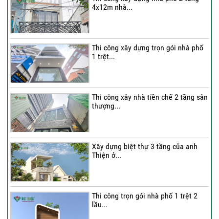
4x12m nhà...
Thi công xây dựng trọn gói nhà phố
1 trệt...
Thi công xây nhà tiền chế 2 tầng sân
thượng...
Xây dựng biệt thự 3 tầng của anh
Thiện ở...
Thi công trọn gói nhà phố 1 trệt 2
lầu...