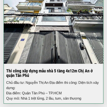
Thi công xây dựng mẫu nhà 5 tầng 4x12m Chị An ở
quận Tân Phú
Chủ đầu tư: Nguyễn Thị An Địa điểm thi công: Diện tích xây
dựng:
Địa điểm: Quận Tân Phú – TP.HCM
Quy mô: Nhà 1 trệt lửng, 2 lầu, tum, sân thượng