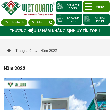
ĐANG THI
MENU
CÔNG
KH ĐÁNH
CT BẢO
GIÁ
HÀNH
Các chi nhánh
THƯƠNG HIỆU 13 NĂM KHẲNG ĐỊNH UY TÍN TOP 1
Trang chủ
» Năm 2022
Năm 2022