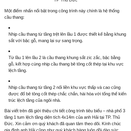
Một điểm nhấn nổi bật trong công trình này chính là hệ thống
cầu thang:
Nhịp cầu thang từ tầng trệt lên lầu 1 được thiết kế bằng khung
sắt với bậc gỗ, mang lại sự sang trọng.
Từ lầu 1 lên lầu 2 là cầu thang khung sắt zic zắc, bậc bằng
gỗ, kết hợp cùng nhịp cầu thang bê tông cốt thép tại khu vực
lệch tầng.
Nhịp cầu thang từ tầng 2 nối liền khu vực thấp và cao cũng
được đổ bê tông cốt thép chắc chắn, hài hòa với tổng thể kiến
trúc lệch tầng của ngôi nhà.
Bài viết trên đã giới thiệu chi tiết công trình tiêu biểu – nhà phố 3
tầng 1 tum lệch tầng diện tích 4x14m của anh Hải tại TP. Thủ
Đức. Xin cảm ơn quý khách đã quan tâm theo dõi. Kính chúc
gia đình anh Hải cũng như quý khách hàng luôn dồi dào sức