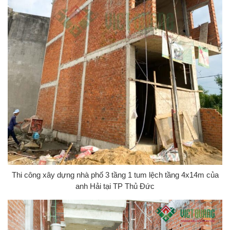
Thi công xây dựng nhà phố 3 tầng 1 tum lệch tầng 4x14m của
anh Hải tại TP Thủ Đức