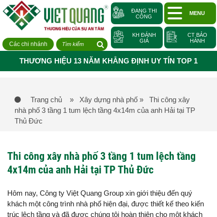
ĐANG THI
MENU
CÔNG
KH ĐÁNH
CT BẢO
GIÁ
HÀNH
Các chi nhánh
THƯƠNG HIỆU 13 NĂM KHẲNG ĐỊNH UY TÍN TOP 1
Trang chủ
» Xây dựng nhà phố
» Thi công xây
nhà phố 3 tầng 1 tum lệch tầng 4x14m của anh Hải tại TP
Thủ Đức
Thi công xây nhà phố 3 tầng 1 tum lệch tầng
4x14m của anh Hải tại TP Thủ Đức
Hôm nay, Công ty Việt Quang Group xin giới thiệu đến quý
khách một công trình nhà phố hiện đại, được thiết kế theo kiến
trúc lệch tầng và đã được chúng tôi hoàn thiện cho một khách