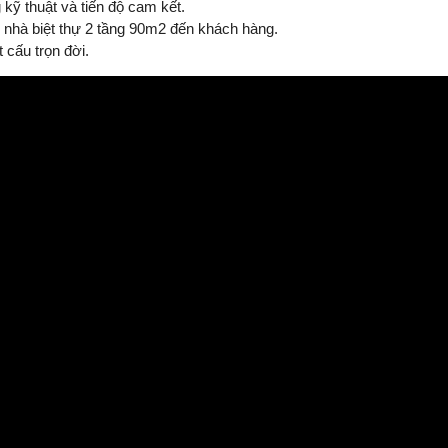
kỹ thuật và tiến độ cam kết.
 nhà biệt thự 2 tầng 90m2 đến khách hàng.
cấu trọn đời.