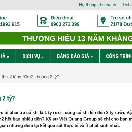
Hệ thống chi nhánh
Tính 
ine
Điện thoại
Trụ sở ch
 1993 915
0903 272 399
71/78 Đư
THƯƠNG HIỆU 13 NĂM KHẲNG 
NHÀ
»
DỊCH VỤ
»
BẢNG BÁO GIÁ
»
CÔNG TRÌN
t thự 2 tầng 90m2 khoảng 2 tỷ?
 2 tỷ?
 tế phải trả có khi là 1 tỷ rưỡi, cũng có khi lên đến 2 tỷ rưỡi. V
90m2 hết bao nhiêu tiền? Kỹ sư Việt Quang Group sẽ chỉ cho bạn 
n nhưng đem lại kết quả sát thực tế và ít phát sinh nhất.