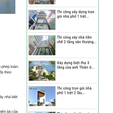
Quang Group?
Thi công xây dựng trọn
Những nhận xét từ gia
gói nhà phố 1 trệt...
đình anh Hân về chất
lượng thi công của Việt
Quang Group
Cô Cúc nói gì sau khi trải
Thi công xây nhà tiền
chế 2 tầng sân thượng...
nghiệm dịch vụ sửa nhà
trọn gói của Việt Quang
Group?
Bàn giao nhà phố sau sửa
Xây dựng biệt thự 3
ó phép toán:
tầng của anh Thiện ở...
chữa trọn gói | Đánh giá
ếp theo
của anh Dỹ về đội ngũ Việt
Quang Group
Chị Triết nói gì về chất
Thi công trọn gói nhà
lượng thi công của Việt
phố 1 trệt 2 lầu...
ây nhà biệt
Quang Group khi nhận bàn
giao nhà?
iện tại của
Không gian nghỉ dưỡng