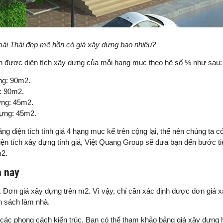
mái Thái đẹp mê hồn có giá xây dựng bao nhiêu?
ịnh được diện tích xây dựng của mỗi hạng mục theo hệ số % như sau:
ựng: 90m2.
g: 90m2.
ựng: 45m2.
 dựng: 45m2.
ng diện tích tính giá 4 hạng mục kể trên cộng lại, thế nên chúng ta c
n tích xây dựng tính giá, Việt Quang Group sẽ đưa bạn đến bước ti
m2.
n nay
 x Đơn giá xây dựng trên m2. Vì vậy, chỉ cần xác định được đơn giá x
ân sách làm nhà.
các phong cách kiến trúc. Bạn có thể tham khảo bảng giá xây dựng h