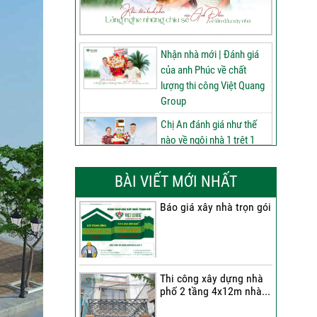
Nhận nhà mới | Đánh giá
của anh Phúc về chất
lượng thi công Việt Quang
Group
Chị An đánh giá như thế
nào về ngôi nhà 1 trệt 1
lửng 2 lầu tum sân thượng
do Việt Quang Group thi
BÀI VIẾT MỚI NHẤT
công
Báo giá xây nhà trọn gói
60 ngày nâng tầm ngôi
nhà 3 tầng tum sân
thượng | Đánh giá của anh
Phú sau nhận bàn giao
Thi công xây dựng nhà
Nhận nhà 1 trệt 2 lầu tum
phố 2 tầng 4x12m nhà...
sân thượng | Anh An nói
gì về chất lượng từ Việt