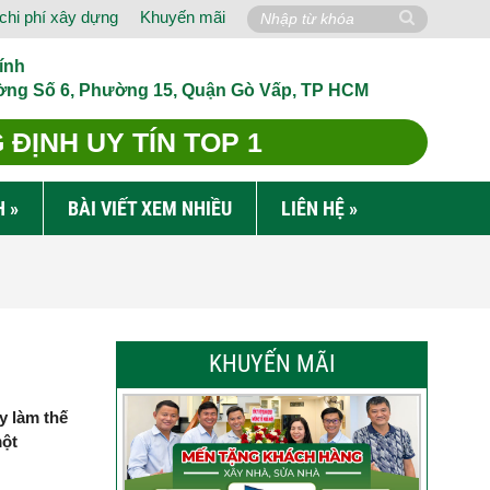
chi phí xây dựng
Khuyến mãi
ính
ờng Số 6, Phường 15, Quận Gò Vấp, TP HCM
ĐỊNH UY TÍN TOP 1
H
»
BÀI VIẾT XEM NHIỀU
LIÊN HỆ
»
KHUYẾN MÃI
ậy làm thế
một