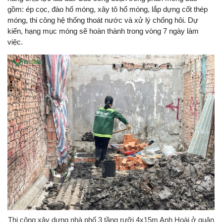
gồm: ép cọc, đào hố móng, xây tô hố móng, lắp dựng cốt thép
móng, thi công hệ thống thoát nước và xử lý chống hôi. Dự
kiến, hạng mục móng sẽ hoàn thành trong vòng 7 ngày làm
việc.
Thi công xây dựng nhà phố 3 tầng rưỡi 4x15m Anh Hoài ở quận