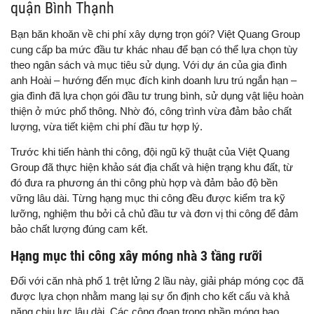
quận Bình Thạnh
Bạn băn khoăn về chi phí xây dựng trọn gói? Việt Quang Group
cung cấp ba mức đầu tư khác nhau để bạn có thể lựa chọn tùy
theo ngân sách và mục tiêu sử dụng. Với dự án của gia đình
anh Hoài – hướng đến mục đích kinh doanh lưu trú ngắn hạn –
gia đình đã lựa chọn gói đầu tư trung bình, sử dụng vật liệu hoàn
thiện ở mức phổ thông. Nhờ đó, công trình vừa đảm bảo chất
lượng, vừa tiết kiệm chi phí đầu tư hợp lý.
Trước khi tiến hành thi công, đội ngũ kỹ thuật của Việt Quang
Group đã thực hiện khảo sát địa chất và hiện trạng khu đất, từ
đó đưa ra phương án thi công phù hợp và đảm bảo độ bền
vững lâu dài. Từng hạng mục thi công đều được kiểm tra kỹ
lưỡng, nghiệm thu bởi cả chủ đầu tư và đơn vị thi công để đảm
bảo chất lượng đúng cam kết.
Hạng mục thi công xây móng nhà 3 tầng rưỡi
Đối với căn nhà phố 1 trệt lửng 2 lầu này, giải pháp móng cọc đã
được lựa chọn nhằm mang lại sự ổn định cho kết cấu và khả
năng chịu lực lâu dài. Các công đoạn trong phần móng bao