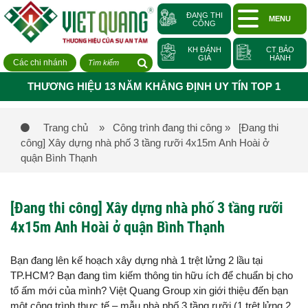
ĐANG THI
MENU
CÔNG
KH ĐÁNH
CT BẢO
GIÁ
HÀNH
Các chi nhánh
THƯƠNG HIỆU 13 NĂM KHẲNG ĐỊNH UY TÍN TOP 1
Trang chủ
» Công trình đang thi công
» [Đang thi
công] Xây dựng nhà phố 3 tầng rưỡi 4x15m Anh Hoài ở
quận Bình Thạnh
[Đang thi công] Xây dựng nhà phố 3 tầng rưỡi
4x15m Anh Hoài ở quận Bình Thạnh
Bạn đang lên kế hoạch xây dựng nhà 1 trệt lửng 2 lầu tại
TP.HCM? Bạn đang tìm kiếm thông tin hữu ích để chuẩn bị cho
tổ ấm mới của mình? Việt Quang Group xin giới thiệu đến bạn
một công trình thực tế – mẫu nhà phố 3 tầng rưỡi (1 trệt lửng 2