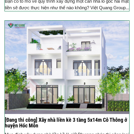
Bạn có tò mò về quy trình xây dựng một căn nhà lô góc hai mặt
tiền sẽ được thực hiện như thế nào không? Việt Quang Group...
[Đang thi công] Xây nhà liền kề 3 tầng 5x14m Cô Thông ở
huyện Hóc Môn