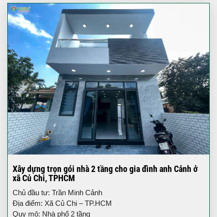
Xây dựng trọn gói nhà 2 tầng cho gia đình anh Cảnh ở
xã Củ Chi, TPHCM
Chủ đầu tư: Trần Minh Cảnh
Địa điểm: Xã Củ Chi – TP.HCM
Quy mô: Nhà phố 2 tầng