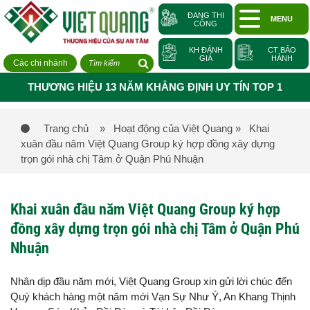
ĐANG THI
MENU
CÔNG
KH ĐÁNH
CT BẢO
GIÁ
HÀNH
Các chi nhánh
THƯƠNG HIỆU 13 NĂM KHẲNG ĐỊNH UY TÍN TOP 1
Trang chủ
» Hoạt động của Việt Quang
» Khai
xuân đầu năm Việt Quang Group ký hợp đồng xây dựng
trọn gói nhà chị Tâm ở Quận Phú Nhuận
Khai xuân đầu năm Việt Quang Group ký hợp
đồng xây dựng trọn gói nhà chị Tâm ở Quận Phú
Nhuận
Nhân dịp đầu năm mới, Việt Quang Group xin gửi lời chúc đến
Quý khách hàng một năm mới Vạn Sự Như Ý, An Khang Thịnh