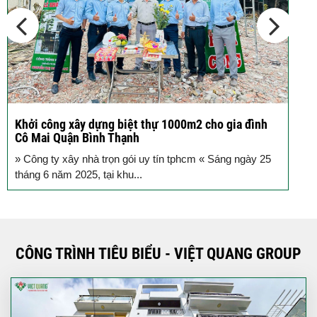
Khởi công xây dựng biệt thự 1000m2 cho gia đình
K
Cô Mai Quận Bình Thạnh
đ
» Công ty xây nhà trọn gói uy tín tphcm « Sáng ngày 25
S
tháng 6 năm 2025, tại khu...
T
CÔNG TRÌNH TIÊU BIỂU - VIỆT QUANG GROUP