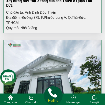
Xây dựng biệt thự 3 tầng của anh Thiện ở Quận Thủ
Đức
Chủ đầu tư: Anh Đinh Đức Thiện
Địa điểm: Đường 379, P.Phước Long A, Q.Thủ Đức,
TPHCM
Quy mô: Nhà 3 tầng
Hotline
Trang chủ
Chat zalo
Messenger
Báo giá