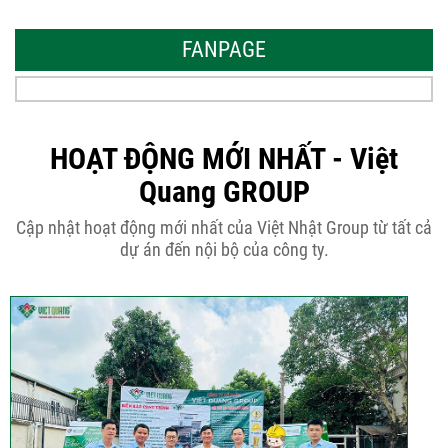
Những thiết kế nhà phố 6 tầng 80m2
đẹp, sang...
FANPAGE
Tại sao nên thiết kế nhà phố 3 tầng
50m2...
HOẠT ĐỘNG MỚI NHẤT - Việt
Quang GROUP
Những điều cần biết khi thiết kế nhà
Cập nhật hoạt động mới nhất của Việt Nhật Group từ tất cả
phố 5...
dự án đến nội bộ của công ty.
Cập nhật xu thế thiết kế nhà phố 5
tầng...
Các thiết kế nhà phố 2 tầng 110m2
đơn giản,...