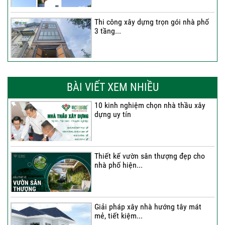
Thi công xây dựng trọn gói nhà phố
3 tầng...
Thi công trọn gói nhà phố 2 tầng nhà
Anh...
BÀI VIẾT XEM NHIỀU
10 kinh nghiệm chọn nhà thầu xây
dựng uy tín
Thi công trọn gói nhà 2 tầng tum sân
thượng...
Thiết kế vườn sân thượng đẹp cho
nhà phố hiện...
Thi công trọn gói nhà phố 4 tầng có
hầm...
Giải pháp xây nhà hướng tây mát
mẻ, tiết kiệm...
Thi công trọn gói nhà phố 2 tầng nhà