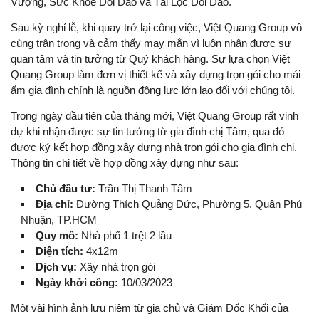
Vượng, Sức Khỏe Dồi Dào và Tài Lộc Dồi Dào.
Sau kỳ nghỉ lễ, khi quay trở lại công việc, Việt Quang Group vô
cùng trân trọng và cảm thấy may mắn vì luôn nhận được sự
quan tâm và tin tưởng từ Quý khách hàng. Sự lựa chọn Việt
Quang Group làm đơn vị thiết kế và xây dựng trọn gói cho mái
ấm gia đình chính là nguồn động lực lớn lao đối với chúng tôi.
Trong ngày đầu tiên của tháng mới, Việt Quang Group rất vinh
dự khi nhận được sự tin tưởng từ gia đình chị Tâm, qua đó
được ký kết hợp đồng xây dựng nhà trọn gói cho gia đình chị.
Thông tin chi tiết về hợp đồng xây dựng như sau:
Chủ đầu tư:
Trần Thị Thanh Tâm
Địa chỉ:
Đường Thích Quảng Đức, Phường 5, Quận Phú
Nhuận, TP.HCM
Quy mô:
Nhà phố 1 trệt 2 lầu
Diện tích:
4x12m
Dịch vụ:
Xây nhà trọn gói
Ngày khởi công:
10/03/2023
Một vài hình ảnh lưu niệm từ gia chủ và Giám Đốc Khối của