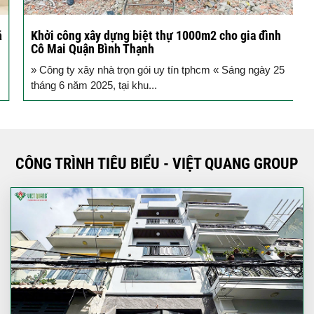
Khởi công xây dựng biệt thự 1000m2 cho gia đình
K
Cô Mai Quận Bình Thạnh
đ
» Công ty xây nhà trọn gói uy tín tphcm « Sáng ngày 25
S
tháng 6 năm 2025, tại khu...
T
CÔNG TRÌNH TIÊU BIỂU - VIỆT QUANG GROUP