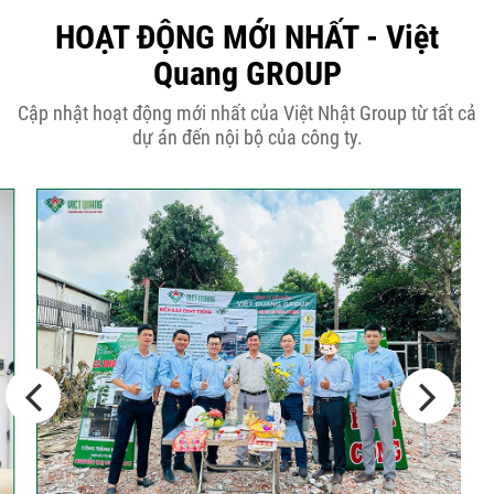
50m2...
HOẠT ĐỘNG MỚI NHẤT - Việt
Quang GROUP
Những điều cần biết khi thiết kế nhà
Cập nhật hoạt động mới nhất của Việt Nhật Group từ tất cả
phố 5...
dự án đến nội bộ của công ty.
Cập nhật xu thế thiết kế nhà phố 5
tầng...
Các thiết kế nhà phố 2 tầng 110m2
đơn giản,...