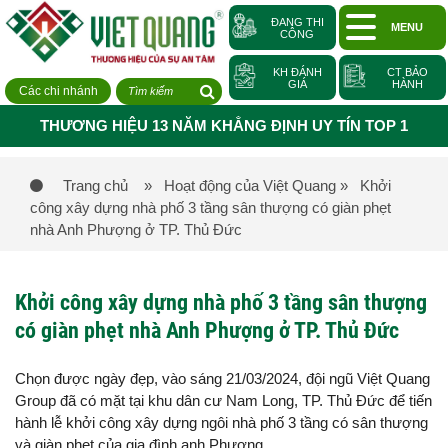
ĐANG THI
MENU
CÔNG
KH ĐÁNH
CT BẢO
GIÁ
HÀNH
Các chi nhánh
THƯƠNG HIỆU 13 NĂM KHẲNG ĐỊNH UY TÍN TOP 1
Trang chủ
» Hoạt động của Việt Quang
» Khởi
công xây dựng nhà phố 3 tầng sân thượng có giàn phẹt
nhà Anh Phượng ở TP. Thủ Đức
Khởi công xây dựng nhà phố 3 tầng sân thượng
có giàn phẹt nhà Anh Phượng ở TP. Thủ Đức
Chọn được ngày đẹp, vào sáng 21/03/2024, đội ngũ Việt Quang
Group đã có mặt tại khu dân cư Nam Long, TP. Thủ Đức để tiến
hành lễ khởi công xây dựng ngôi nhà phố 3 tầng có sân thượng
và giàn phẹt của gia đình anh Phượng.