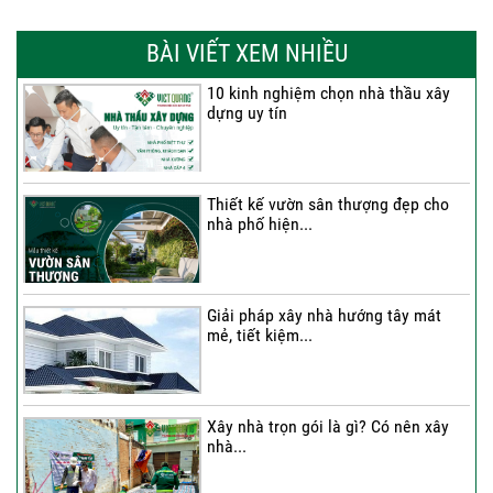
Thi công trọn gói nhà phố 2 tầng nhà
Anh...
BÀI VIẾT XEM NHIỀU
10 kinh nghiệm chọn nhà thầu xây
dựng uy tín
Thi công trọn gói nhà 2 tầng tum sân
thượng...
Thiết kế vườn sân thượng đẹp cho
nhà phố hiện...
Thi công trọn gói nhà phố 4 tầng có
hầm...
Giải pháp xây nhà hướng tây mát
mẻ, tiết kiệm...
Thi công trọn gói nhà phố 2 tầng nhà
Chú...
Xây nhà trọn gói là gì? Có nên xây
nhà...
Thi công trọn gói nhà 2 tầng tum sân
thượng...