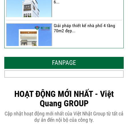
6...
Giải pháp thiết kế nhà phố 4 tầng
70m2 đẹp...
Những thiết kế nhà phố 6 tầng 80m2
đẹp, sang...
FANPAGE
Tại sao nên thiết kế nhà phố 3 tầng
50m2...
HOẠT ĐỘNG MỚI NHẤT - Việt
Quang GROUP
Những điều cần biết khi thiết kế nhà
Cập nhật hoạt động mới nhất của Việt Nhật Group từ tất cả
phố 5...
dự án đến nội bộ của công ty.