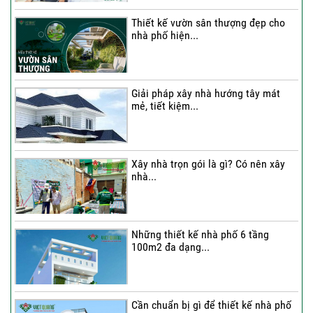
Thiết kế vườn sân thượng đẹp cho
nhà phố hiện...
Thi công trọn gói nhà phố 4 tầng có
hầm...
Giải pháp xây nhà hướng tây mát
mẻ, tiết kiệm...
Thi công trọn gói nhà phố 2 tầng nhà
Chú...
Xây nhà trọn gói là gì? Có nên xây
nhà...
Thi công trọn gói nhà 2 tầng tum sân
thượng...
Những thiết kế nhà phố 6 tầng
100m2 đa dạng...
Cần chuẩn bị gì để thiết kế nhà phố