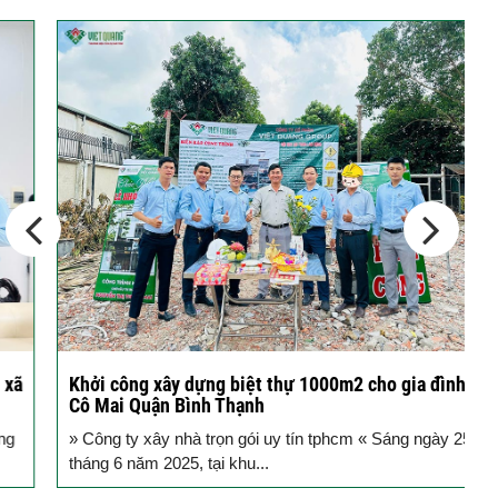
Cập nhật xu thế thiết kế nhà phố 5
tầng...
Các thiết kế nhà phố 2 tầng 110m2
đơn giản,...
Khởi công xây dựng biệt thự 1000m2 cho gia đình
K
Cô Mai Quận Bình Thạnh
đ
» Công ty xây nhà trọn gói uy tín tphcm « Sáng ngày 25
S
tháng 6 năm 2025, tại khu...
T