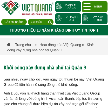
ĐANG THI
MENU
CÔNG
KH ĐÁNH
CT BẢO
GIÁ
HÀNH
Các chi nhánh
THƯƠNG HIỆU 13 NĂM KHẲNG ĐỊNH UY TÍN TOP 1
Trang chủ
» Hoạt động của Việt Quang
» Khởi
công xây dựng nhà phố tại Quận 9
Khởi công xây dựng nhà phố tại Quận 9
Sau nhiều ngày chờ đợi, vào ngày tốt, thuận lợi này, Việt Quang
Group đã tiến hành lễ cúng động thổ khởi công.
Anh Đuổi, vốn là khách hàng thân thiết của Việt Quang Group
và rất hài lòng với công trình vừa hoàn thành, tiếp tục tin tưởng
giao cho chúng tôi thực hiện dự án xây nhà trọn gói tiếp theo.