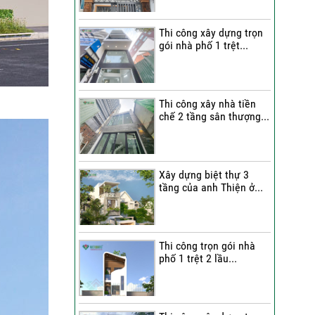
Quang Group?
Thi công xây dựng trọn
Những nhận xét từ gia
gói nhà phố 1 trệt...
đình anh Hân về chất
lượng thi công của Việt
Quang Group
Cô Cúc nói gì sau khi trải
Thi công xây nhà tiền
chế 2 tầng sân thượng...
nghiệm dịch vụ sửa nhà
trọn gói của Việt Quang
Group?
Bàn giao nhà phố sau sửa
Xây dựng biệt thự 3
tầng của anh Thiện ở...
chữa trọn gói | Đánh giá
của anh Dỹ về đội ngũ Việt
Quang Group
Chị Triết nói gì về chất
Thi công trọn gói nhà
lượng thi công của Việt
phố 1 trệt 2 lầu...
Quang Group khi nhận bàn
giao nhà?
Không gian nghỉ dưỡng