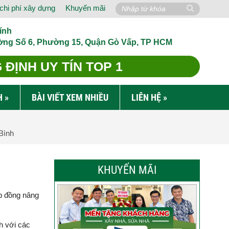
chi phí xây dựng
Khuyến mãi
ính
ờng Số 6, Phường 15, Quận Gò Vấp, TP HCM
ĐỊNH UY TÍN TOP 1
H
»
BÀI VIẾT XEM NHIỀU
LIÊN HỆ
»
Bình
KHUYẾN MÃI
p đồng nâng
h với các