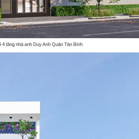
ố 4 tầng nhà anh Duy Anh Quận Tân Bình