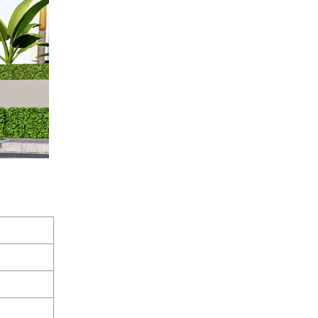
Quang Group sau nhận
bàn giao
Xây nhà ở tỉnh Long An |
Anh Hoàng đánh giá Việt
Quang như thế nào?
14 ngày lột xác nhà phố |
Anh Hoàn đánh giá về Việt
Quang Group
Khách hàng Cũ – Công
trình mới | Chia sẻ của
Anh Quang sau 2 lần hợp
tác cùng Việt Quang
Group
Xây nhà phố 1 trệt 2 lầu và
đánh giá của anh Sơn sau
khi nhận bàn giao
Việt Quang Group có