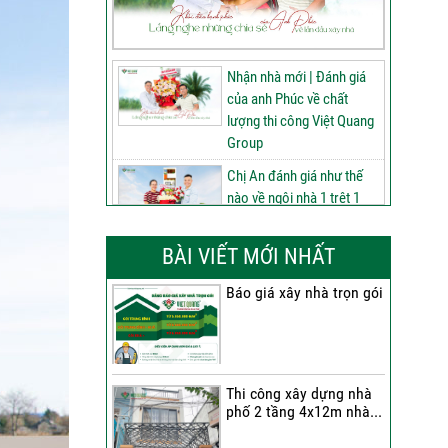
Nhận nhà mới | Đánh giá
của anh Phúc về chất
lượng thi công Việt Quang
Group
Chị An đánh giá như thế
nào về ngôi nhà 1 trệt 1
lửng 2 lầu tum sân thượng
do Việt Quang Group thi
BÀI VIẾT MỚI NHẤT
công
Báo giá xây nhà trọn gói
60 ngày nâng tầm ngôi
nhà 3 tầng tum sân
thượng | Đánh giá của anh
Phú sau nhận bàn giao
Thi công xây dựng nhà
Nhận nhà 1 trệt 2 lầu tum
phố 2 tầng 4x12m nhà...
sân thượng | Anh An nói
gì về chất lượng từ Việt