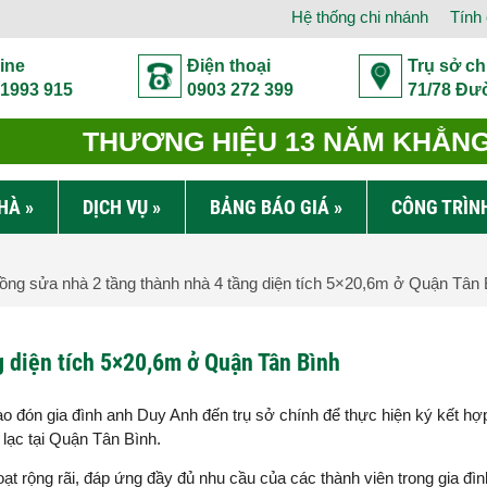
Hệ thống chi nhánh
Tính 
ine
Điện thoại
Trụ sở ch
 1993 915
0903 272 399
71/78 Đư
THƯƠNG HIỆU 13 NĂM KHẲNG 
NHÀ
»
DỊCH VỤ
»
BẢNG BÁO GIÁ
»
CÔNG TRÌN
ng sửa nhà 2 tầng thành nhà 4 tầng diện tích 5×20,6m ở Quận Tân 
g diện tích 5×20,6m ở Quận Tân Bình
 đón gia đình anh Duy Anh đến trụ sở chính để thực hiện ký kết hợ
a lạc tại Quận Tân Bình.
ạt rộng rãi, đáp ứng đầy đủ nhu cầu của các thành viên trong gia đìn