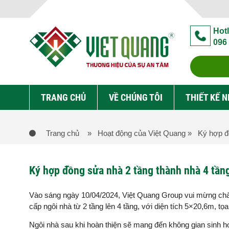
Hotl
096
TRANG CHỦ
VỀ CHÚNG TÔI
THIẾT KẾ 
Trang chủ
» Hoạt động của Việt Quang
» Ký hợp đồ
Ký hợp đồng sửa nhà 2 tầng thành nhà 4 tần
Vào sáng ngày 10/04/2024, Việt Quang Group vui mừng chào
cấp ngôi nhà từ 2 tầng lên 4 tầng, với diện tích 5×20,6m, tọ
Ngôi nhà sau khi hoàn thiện sẽ mang đến không gian sinh ho