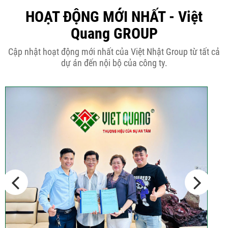
50m2...
HOẠT ĐỘNG MỚI NHẤT - Việt
Quang GROUP
Những điều cần biết khi thiết kế nhà
Cập nhật hoạt động mới nhất của Việt Nhật Group từ tất cả
phố 5...
dự án đến nội bộ của công ty.
Cập nhật xu thế thiết kế nhà phố 5
tầng...
Các thiết kế nhà phố 2 tầng 110m2
đơn giản,...