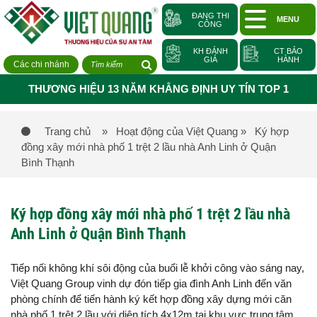
ĐANG THI
MENU
CÔNG
KH ĐÁNH
CT BẢO
GIÁ
HÀNH
Các chi nhánh
THƯƠNG HIỆU 13 NĂM KHẲNG ĐỊNH UY TÍN TOP 1
Trang chủ
» Hoạt động của Việt Quang
» Ký hợp
đồng xây mới nhà phố 1 trệt 2 lầu nhà Anh Linh ở Quận
Bình Thạnh
Ký hợp đồng xây mới nhà phố 1 trệt 2 lầu nhà
Anh Linh ở Quận Bình Thạnh
Tiếp nối không khí sôi động của buổi lễ khởi công vào sáng nay,
Việt Quang Group vinh dự đón tiếp gia đình Anh Linh đến văn
phòng chính để tiến hành ký kết hợp đồng xây dựng mới căn
nhà phố 1 trệt 2 lầu với diện tích 4x12m tại khu vực trung tâm