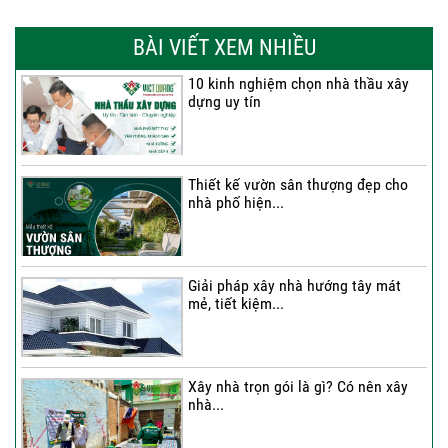
Thi công trọn gói nhà phố 2 tầng nhà
Anh...
BÀI VIẾT XEM NHIỀU
10 kinh nghiệm chọn nhà thầu xây
dựng uy tín
Thi công trọn gói nhà 2 tầng tum sân
thượng...
Thiết kế vườn sân thượng đẹp cho
nhà phố hiện...
Thi công trọn gói nhà phố 4 tầng có
hầm...
Giải pháp xây nhà hướng tây mát
mẻ, tiết kiệm...
Thi công trọn gói nhà phố 2 tầng nhà
Chú...
Xây nhà trọn gói là gì? Có nên xây
nhà...
Thi công trọn gói nhà 2 tầng tum sân
thượng...