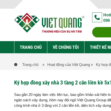
Hotl
096
TRANG CHỦ
VỀ CHÚNG TÔI
THIẾT KẾ 
Trang chủ
» Hoạt động của Việt Quang
» Ký hợp đồ
Ký hợp đồng xây nhà 3 tầng 2 căn liền kề 
Sau gần 20 ngày làm việc liên tục, bao gồm khảo sát hiện t
ngân sách xây dựng, hôm nay đội ngũ Việt Quang Group đã c
công trình nhà ở 3 tầng với 2 căn liền kề, diện tích xây 