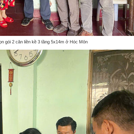
ọn gói 2 căn liền kề 3 tầng 5x14m ở Hóc Môn