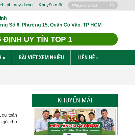
chi phí xây dựng
Khuyến mãi
ính
ờng Số 6, Phường 15, Quận Gò Vấp, TP HCM
ĐỊNH UY TÍN TOP 1
H
»
BÀI VIẾT XEM NHIỀU
LIÊN HỆ
»
KHUYẾN MÃI
à dự toán
n gói cho