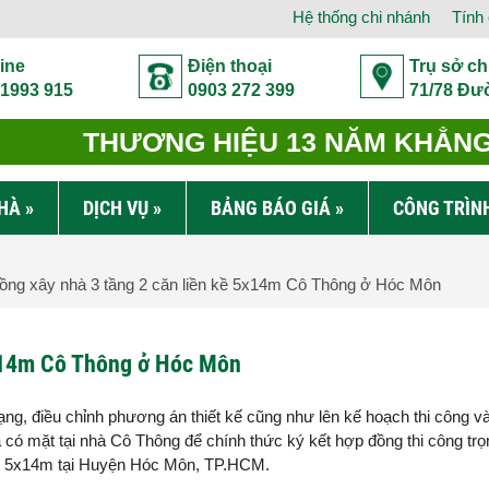
Hệ thống chi nhánh
Tính 
ine
Điện thoại
Trụ sở ch
 1993 915
0903 272 399
71/78 Đư
THƯƠNG HIỆU 13 NĂM KHẲNG 
NHÀ
»
DỊCH VỤ
»
BẢNG BÁO GIÁ
»
CÔNG TRÌN
ng xây nhà 3 tầng 2 căn liền kề 5x14m Cô Thông ở Hóc Môn
5x14m Cô Thông ở Hóc Môn
rạng, điều chỉnh phương án thiết kế cũng như lên kế hoạch thi công v
ó mặt tại nhà Cô Thông để chính thức ký kết hợp đồng thi công trọ
dựng 5x14m tại Huyện Hóc Môn, TP.HCM.