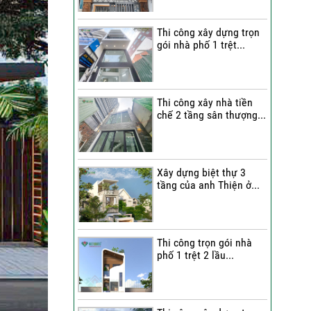
Quang Group?
Thi công xây dựng trọn
Những nhận xét từ gia
gói nhà phố 1 trệt...
đình anh Hân về chất
lượng thi công của Việt
Quang Group
Cô Cúc nói gì sau khi trải
Thi công xây nhà tiền
chế 2 tầng sân thượng...
nghiệm dịch vụ sửa nhà
trọn gói của Việt Quang
Group?
Bàn giao nhà phố sau sửa
Xây dựng biệt thự 3
tầng của anh Thiện ở...
chữa trọn gói | Đánh giá
của anh Dỹ về đội ngũ Việt
Quang Group
Chị Triết nói gì về chất
Thi công trọn gói nhà
lượng thi công của Việt
phố 1 trệt 2 lầu...
Quang Group khi nhận bàn
giao nhà?
Không gian nghỉ dưỡng