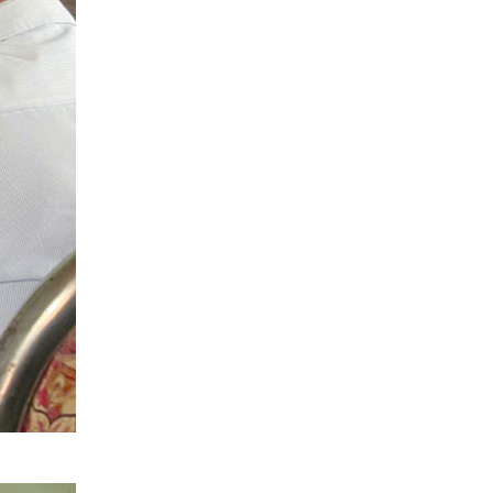
Quang Group sau nhận
bàn giao
Xây nhà ở tỉnh Long An |
Anh Hoàng đánh giá Việt
Quang như thế nào?
14 ngày lột xác nhà phố |
Anh Hoàn đánh giá về Việt
Quang Group
Khách hàng Cũ – Công
trình mới | Chia sẻ của
Anh Quang sau 2 lần hợp
tác cùng Việt Quang
Group
Xây nhà phố 1 trệt 2 lầu và
đánh giá của anh Sơn sau
khi nhận bàn giao
Việt Quang Group có