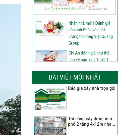
Nhận nhà mới | Đánh giá
của anh Phúc về chất
lượng thi công Việt Quang
Group
Chị An đánh giá như thế
nào về ngôi nhà 1 trệt 1
lửng 2 lầu tum sân thượng
do Việt Quang Group thi
BÀI VIẾT MỚI NHẤT
công
Báo giá xây nhà trọn gói
60 ngày nâng tầm ngôi
nhà 3 tầng tum sân
thượng | Đánh giá của anh
Phú sau nhận bàn giao
Thi công xây dựng nhà
Nhận nhà 1 trệt 2 lầu tum
phố 2 tầng 4x12m nhà...
sân thượng | Anh An nói
gì về chất lượng từ Việt