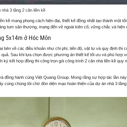
nhà 3 tầng 2 căn liền kề
ền kề mang phong cách hiện đại, thiết kế đồng nhất tạo thành một tổn
 tầng tum sân thượng, mang đến vẻ ngoài kiên cố, vững chắc và hiện 
tầng 5x14m ở Hóc Môn
i bên về các điều khoản như chi phí, tiến độ, vật tư và quy định thi
u quả. Sau khi lựa chọn được phương án thiết kế tối ưu và phù hợp v
ký kết hợp đồng thi công trọn gói công trình 2 căn nhà liền kề quy m
 và đồng hành cùng Việt Quang Group. Mong rằng sự hợp tác lần này 
ãy cùng chúng tôi chờ đón diện mạo hoàn thiện của dự án nhà 3 tầng 