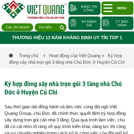
ĐANG THI
MENU
CÔNG
KH ĐÁNH
CT BẢO
GIÁ
HÀNH
Các chi nhánh
THƯƠNG HIỆU 13 NĂM KHẲNG ĐỊNH UY TÍN TOP 1
Trang chủ
» Hoạt động của Việt Quang
» Ký hợp
đồng xây nhà trọn gói 3 tầng nhà Chú Đức ở Huyện Củ Chi
Ký hợp đồng xây nhà trọn gói 3 tầng nhà Chú
Đức ở Huyện Củ Chi
Sau thời gian dài đồng hành và làm việc cùng đội ngũ Việt
Quang Group, chú Đức đã chính thức quyết định ký hợp đồng
xây dựng trọn gói căn nhà 3 tầng. Qua quá trình làm việc, chú
đã có cái nhìn rõ ràng về quy trình triển khai, năng lực thi công
và sự chuyên nghiệp trong cách xử lý công việc của đội ngũ kỹ