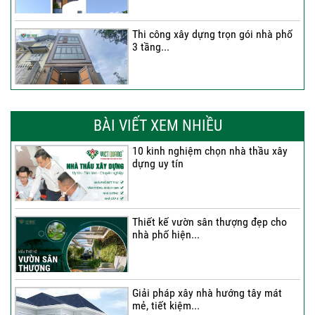
Thi công xây dựng trọn gói nhà phố
3 tầng...
Thi công trọn gói nhà phố 2 tầng nhà
Anh...
BÀI VIẾT XEM NHIỀU
10 kinh nghiệm chọn nhà thầu xây
dựng uy tín
Thi công trọn gói nhà 2 tầng tum sân
thượng...
Thiết kế vườn sân thượng đẹp cho
nhà phố hiện...
Thi công trọn gói nhà phố 4 tầng có
hầm...
Giải pháp xây nhà hướng tây mát
mẻ, tiết kiệm...