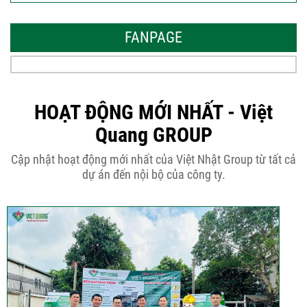
Những thiết kế nhà phố 6 tầng 80m2
đẹp, sang...
FANPAGE
Tại sao nên thiết kế nhà phố 3 tầng
50m2...
HOẠT ĐỘNG MỚI NHẤT - Việt
Quang GROUP
Những điều cần biết khi thiết kế nhà
Cập nhật hoạt động mới nhất của Việt Nhật Group từ tất cả
phố 5...
dự án đến nội bộ của công ty.
Cập nhật xu thế thiết kế nhà phố 5
tầng...
Các thiết kế nhà phố 2 tầng 110m2
đơn giản,...