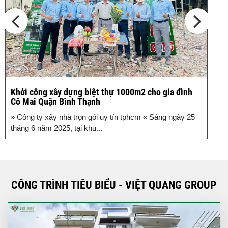
Khởi công xây dựng biệt thự 1000m2 cho gia đình
K
Cô Mai Quận Bình Thạnh
đ
» Công ty xây nhà trọn gói uy tín tphcm « Sáng ngày 25
S
tháng 6 năm 2025, tại khu...
T
CÔNG TRÌNH TIÊU BIỂU - VIỆT QUANG GROUP