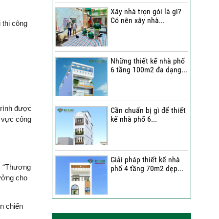
Xây nhà trọn gói là gì?
Bàn giao tổ ấm mới | Chất
Có nên xây nhà...
 thi công
lượng thi công được anh
Thi công trọn gói nhà 2
Lâm (Bình Tân) đánh giá
tầng tum sân thượng...
ra sao?
Những thiết kế nhà phố
Anh Hải tiếp tục lựa chọn
6 tầng 100m2 đa dạng...
Việt Quang Group cho
ngôi nhà thứ 2 tại TP. Thủ
Đức | Niềm vui được nhân
đôi
trình được
Cần chuẩn bị gì để thiết
kế nhà phố 6...
h vực công
Gia chủ người Hoa nói gì
về đội ngũ Việt Quang
Group trong ngày bàn
giao nhà phố?
Giải pháp thiết kế nhà
m “Thương
phố 4 tầng 70m2 đẹp...
Đánh giá của anh Bảo về
tưởng cho
Việt Quang Group sau khi
sửa chữa nhà
n chiến
Anh Trung chấm 9.5/10
Những thiết kế nhà phố
6 tầng 80m2 đẹp,