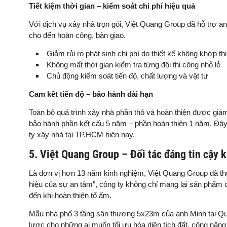
Tiết kiệm thời gian – kiểm soát chi phí hiệu quả
Với dịch vụ xây nhà trọn gói, Việt Quang Group đã hỗ trợ anh
cho đến hoàn công, bàn giao.
Giảm rủi ro phát sinh chi phí do thiết kế không khớp th
Không mất thời gian kiểm tra từng đội thi công nhỏ lẻ
Chủ động kiểm soát tiến độ, chất lượng và vật tư
Cam kết tiến độ – bảo hành dài hạn
Toàn bộ quá trình xây nhà phần thô và hoàn thiện được giá
bảo hành phần kết cấu 5 năm – phần hoàn thiện 1 năm. Đây 
ty xây nhà tại TP.HCM hiện nay.
5. Việt Quang Group – Đối tác đáng tin cậy 
Là đơn vị hơn 13 năm kinh nghiệm, Việt Quang Group đã t
hiệu của sự an tâm”, công ty không chỉ mang lại sản phẩm
đến khi hoàn thiện tổ ấm.
Mẫu nhà phố 3 tầng sân thượng 5x23m của anh Minh tại Quận
lược cho những ai muốn tối ưu hóa diện tích đất, công năng