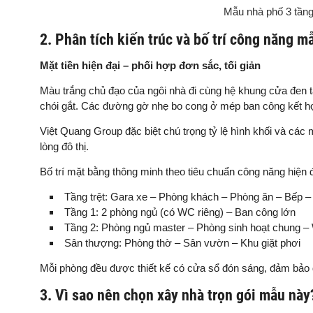
Mẫu nhà phố 3 tần
2. Phân tích kiến trúc và bố trí công năng 
Mặt tiền hiện đại – phối hợp đơn sắc, tối giản
Màu trắng chủ đạo của ngôi nhà đi cùng hệ khung cửa đen tạ
chói gắt. Các đường gờ nhẹ bo cong ở mép ban công kết hợp
Việt Quang Group đặc biệt chú trọng tỷ lệ hình khối và cá
lòng đô thị.
Bố trí mặt bằng thông minh theo tiêu chuẩn công năng hiện đ
Tầng trệt: Gara xe – Phòng khách – Phòng ăn – Bếp 
Tầng 1: 2 phòng ngủ (có WC riêng) – Ban công lớn
Tầng 2: Phòng ngủ master – Phòng sinh hoạt chung 
Sân thượng: Phòng thờ – Sân vườn – Khu giặt phơi
Mỗi phòng đều được thiết kế có cửa sổ đón sáng, đảm bảo 
3. Vì sao nên chọn xây nhà trọn gói mẫu này