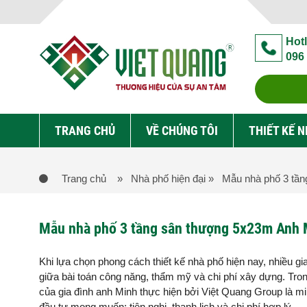
Hotl
096
TRANG CHỦ
VỀ CHÚNG TÔI
THIẾT KẾ 
Trang chủ
» Nhà phố hiện đại
» Mẫu nhà phố 3 tần
Mẫu nhà phố 3 tầng sân thượng 5x23m Anh 
Khi lựa chọn phong cách thiết kế nhà phố hiện nay, nhiều g
giữa bài toán công năng, thẩm mỹ và chi phí xây dựng. T
của gia đình anh Minh thực hiện bởi Việt Quang Group là m
đầu tư mong muốn: tiện nghi, thanh lịch và chi phí hợp lý.