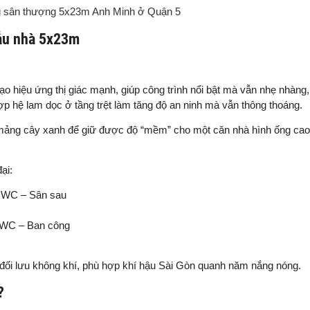
g sân thượng 5x23m Anh Minh ở Quận 5
mẫu nhà 5x23m
o hiệu ứng thị giác mạnh, giúp công trình nổi bật mà vẫn nhẹ nhàng
 hệ lam dọc ở tầng trệt làm tăng độ an ninh mà vẫn thông thoáng.
c mảng cây xanh để giữ được độ “mềm” cho một căn nhà hình ống cao
ại:
– WC – Sân sau
– WC – Ban công
đối lưu không khí, phù hợp khí hậu Sài Gòn quanh năm nắng nóng.
?