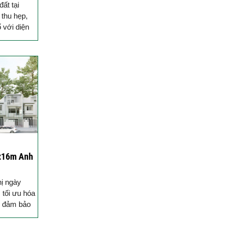
ất tại
Quang Group sau nhận
thu hẹp,
bàn giao
 với diện
Xây nhà ở tỉnh Long An |
dưới 4m như
Anh Hoàng đánh giá Việt
ành...
Quang như thế nào?
14 ngày lột xác nhà phố |
Anh Hoàn đánh giá về Việt
Quang Group
Khách hàng Cũ – Công
trình mới | Chia sẻ của
Anh Quang sau 2 lần hợp
tác cùng Việt Quang
4x16m Anh
Group
Xây nhà phố 1 trệt 2 lầu và
hị ngày
đánh giá của anh Sơn sau
 tối ưu hóa
khi nhận bàn giao
n đảm bảo
ỹ trở thành
Việt Quang Group có