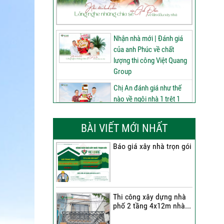
Nhận nhà mới | Đánh giá
của anh Phúc về chất
lượng thi công Việt Quang
Group
Chị An đánh giá như thế
nào về ngôi nhà 1 trệt 1
lửng 2 lầu tum sân thượng
do Việt Quang Group thi
BÀI VIẾT MỚI NHẤT
công
Báo giá xây nhà trọn gói
60 ngày nâng tầm ngôi
nhà 3 tầng tum sân
thượng | Đánh giá của anh
Phú sau nhận bàn giao
Thi công xây dựng nhà
Nhận nhà 1 trệt 2 lầu tum
phố 2 tầng 4x12m nhà...
sân thượng | Anh An nói
gì về chất lượng từ Việt