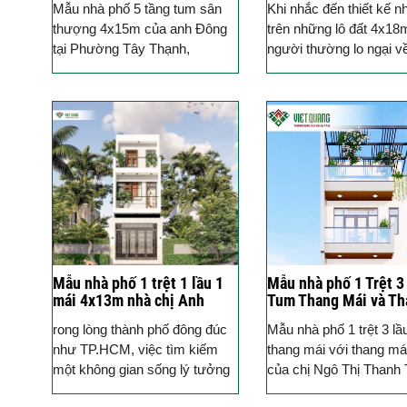
Mẫu nhà phố 5 tầng tum sân
Khi nhắc đến thiết kế n
HCM
Đông A TP. HCM
thượng 4x15m của anh Đông
trên những lô đất 4x18
tại Phường Tây Thạnh,
người thường lo ngại v
TP.HCM, do Công ty Cổ phần
bố trí công năng sao c
Việt Quang Group thiết kế và...
lý, tận...
Mẫu nhà phố 1 trệt 1 lầu 1
Mẫu nhà phố 1 Trệt 3
mái 4x13m nhà chị Anh
Tum Thang Mái và Th
quận Gò Vấp
Máy nhà Chị Thủy ở 
rong lòng thành phố đông đúc
Mẫu nhà phố 1 trệt 3 lầ
như TP.HCM, việc tìm kiếm
thang mái với thang má
một không gian sống lý tưởng
của chị Ngô Thị Thanh 
với diện tích vừa phải nhưng
Phú Thuận, Quận 7 là 