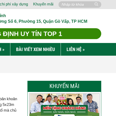
chi phí xây dựng
Khuyến mãi
ính
ờng Số 6, Phường 15, Quận Gò Vấp, TP HCM
ĐỊNH UY TÍN TOP 1
H
»
BÀI VIẾT XEM NHIỀU
LIÊN HỆ
»
KHUYẾN MÃI
 băn khoăn
ng 5x23m
 tố mà chủ