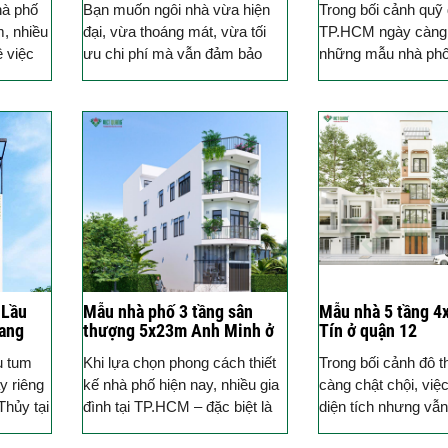
hà phố
Bạn muốn ngôi nhà vừa hiện
Trong bối cảnh quỹ đ
m, nhiều
đại, vừa thoáng mát, vừa tối
TP.HCM ngày càng 
ề việc
ưu chi phí mà vẫn đảm bảo
những mẫu nhà phố
ho hợp
tiện nghi sống? Hãy để mẫu
tích mặt tiền nhỏ 
nhà phố 1...
3,4x16m đang trở th
 Lầu
Mẫu nhà phố 3 tầng sân
Mẫu nhà 5 tầng 
ang
thượng 5x23m Anh Minh ở
Tín ở quận 12
Quận 7
Quận 5
u tum
Khi lựa chọn phong cách thiết
Trong bối cảnh đô t
y riêng
kế nhà phố hiện nay, nhiều gia
càng chật chội, việc
Thủy tại
đình tại TP.HCM – đặc biệt là
diện tích nhưng vẫ
một
khu vực nội đô như Quận 5 –...
tiện nghi và thẩm m