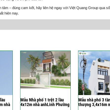
n tâm – đúng cam kết, hãy liên hệ ngay với Việt Quang Group qua s
ất hiện nay.
lầu
Mẫu Nhà phố 1 trệt 2 lầu
Mẫu nhà phố 3 tầ
8m nhà
4x12m nhà anhLinh Phường
thượng 3,4x16m n
 Trị
An Hội Tây, TP. HCM
Phú ở Quận Tân B