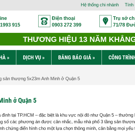
Hệ thống chi nhánh
Tính 
ine
Điện thoại
Trụ sở ch
 1993 915
0903 272 399
71/78 Đư
THƯƠNG HIỆU 13 NĂM KHẲNG 
NHÀ
»
DỊCH VỤ
»
BẢNG BÁO GIÁ
»
CÔNG TRÌN
g sân thượng 5x23m Anh Minh ở Quận 5
Minh ở Quận 5
ia đình tại TP.HCM – đặc biệt là khu vực nội đô như Quận 5 – thường
rong số các phương án được cân nhắc, mẫu nhà phố 3 tầng sân thượ
inh chứng điển hình cho một lựa chọn thông minh, cân bằng mọi yếu