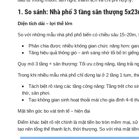
1. So sánh: Nhà phố 3 tầng sân thượng 5x23
Diện tích dài – lợi thế lớn
So với những mẫu nhà phố phổ biến có chiều sâu 15–20m, thi
Phân chia được nhiều không gian chức năng hơn: gara
Tăng hiệu quả thông gió – ánh sáng nhờ lối bố trí giếng
Quy mô 3 tầng + sân thượng: Tối ưu công năng, tăng trải 
Trong khi nhiều mẫu nhà phố chỉ dừng lại ở 2 tầng 1 tum, th
Tách biệt rõ ràng các tầng công năng: Tầng trệt cho s
thờ, sân phơi.
Tạo không gian sinh hoạt thoải mái cho gia đình 4–6 
Mặt tiền góc bo vát tinh tế – hiện đại
Điểm khác biệt rõ rệt chính là mặt tiền bo tròn mềm mại, s
tạo nên tổng thể thanh lịch, thời thượng. So với nhà mặt ti