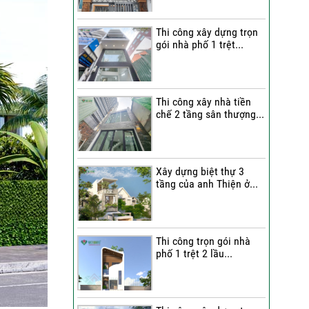
Quang Group?
Thi công xây dựng trọn
Những nhận xét từ gia
gói nhà phố 1 trệt...
đình anh Hân về chất
lượng thi công của Việt
Quang Group
Cô Cúc nói gì sau khi trải
Thi công xây nhà tiền
chế 2 tầng sân thượng...
nghiệm dịch vụ sửa nhà
trọn gói của Việt Quang
Group?
Bàn giao nhà phố sau sửa
Xây dựng biệt thự 3
tầng của anh Thiện ở...
chữa trọn gói | Đánh giá
của anh Dỹ về đội ngũ Việt
Quang Group
Chị Triết nói gì về chất
Thi công trọn gói nhà
lượng thi công của Việt
phố 1 trệt 2 lầu...
Quang Group khi nhận bàn
giao nhà?
Không gian nghỉ dưỡng