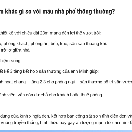
m khác gì so với mẫu nhà phố thông thường?
ết kế với chiều dài 23m mang đến lợi thế vượt trội:
, phòng khách, phòng ăn, bếp, kho, sân sau thoáng khí.
 trời ở giữa nhà.
nghiệm sống
iết kế 3 tầng kết hợp sân thượng của anh Minh giúp:
inh hoạt chung – tầng 2,3 cho phòng ngủ – sân thượng bố trí sân vườ
thành viên, vẫn còn dư chỗ cho khách hoặc thuê phòng.
ử dụng cửa kính xingfa đen, kết hợp ban công sắt sơn tĩnh điện đen v
ền vuông truyền thống, hình thức này gây ấn tượng mạnh từ cái nhìn đầ