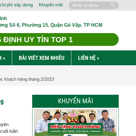
chi phí xây dựng
Khuyến mãi
ính
ờng Số 6, Phường 15, Quận Gò Vấp, TP HCM
ĐỊNH UY TÍN TOP 1
H
»
BÀI VIẾT XEM NHIỀU
LIÊN HỆ
»
óc khách hàng tháng 2/2023
KHUYẾN MÃI
ng
luyện
cuối tuần