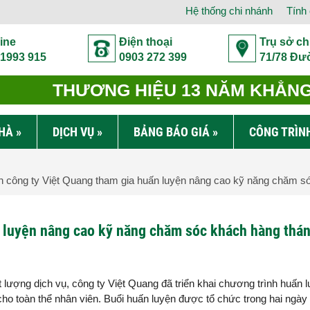
Hệ thống chi nhánh
Tính 
ine
Điện thoại
Trụ sở ch
 1993 915
0903 272 399
71/78 Đư
THƯƠNG HIỆU 13 NĂM KHẲNG 
NHÀ
»
DỊCH VỤ
»
BẢNG BÁO GIÁ
»
CÔNG TRÌN
 công ty Việt Quang tham gia huấn luyện nâng cao kỹ năng chăm s
n luyện nâng cao kỹ năng chăm sóc khách hàng thá
ượng dịch vụ, công ty Việt Quang đã triển khai chương trình huấn 
 toàn thể nhân viên. Buổi huấn luyện được tổ chức trong hai ngày 