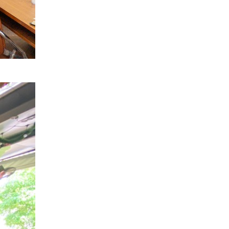
Quang Group sau nhận
bàn giao
Xây nhà ở tỉnh Long An |
Anh Hoàng đánh giá Việt
Quang như thế nào?
14 ngày lột xác nhà phố |
Anh Hoàn đánh giá về Việt
Quang Group
Khách hàng Cũ – Công
trình mới | Chia sẻ của
Anh Quang sau 2 lần hợp
tác cùng Việt Quang
Group
Xây nhà phố 1 trệt 2 lầu và
đánh giá của anh Sơn sau
khi nhận bàn giao
Việt Quang Group có