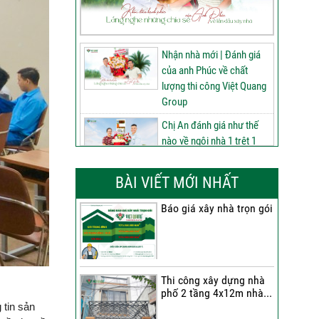
Nhận nhà mới | Đánh giá
của anh Phúc về chất
lượng thi công Việt Quang
Group
Chị An đánh giá như thế
nào về ngôi nhà 1 trệt 1
lửng 2 lầu tum sân thượng
do Việt Quang Group thi
BÀI VIẾT MỚI NHẤT
công
Báo giá xây nhà trọn gói
60 ngày nâng tầm ngôi
nhà 3 tầng tum sân
thượng | Đánh giá của anh
Phú sau nhận bàn giao
Thi công xây dựng nhà
Nhận nhà 1 trệt 2 lầu tum
phố 2 tầng 4x12m nhà...
sân thượng | Anh An nói
 tin sản
gì về chất lượng từ Việt