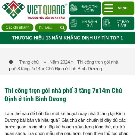
ĐANG THI
MENU
CÔNG
KH ĐÁNH
CT BẢO
GIÁ
HÀNH
Các chi nhánh
THƯƠNG HIỆU 13 NĂM KHẲNG ĐỊNH UY TÍN TOP 1
Trang chủ
» Năm 2024
» Thi công trọn gói nhà
phố 3 tầng 7x14m Chú Định ở tỉnh Bình Dương
Thi công trọn gói nhà phố 3 tầng 7x14m Chú
Định ở tỉnh Bình Dương
Làm thế nào để bắt đầu một kế hoạch xây nhà 3 tầng tại Bình
Dương bài bản và hiệu quả? Gia chủ cần chuẩn bị đầy đủ các
bước quan trọng như: lập kế hoạch xây dựng tổng thể, dự trù
ngân sách, lựa chọn mẫu nhà phù hợp, hoàn thiện thủ tục pháp