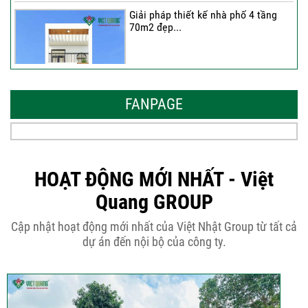
Giải pháp thiết kế nhà phố 4 tầng
70m2 đẹp...
Những thiết kế nhà phố 6 tầng 80m2
đẹp, sang...
FANPAGE
Tại sao nên thiết kế nhà phố 3 tầng
50m2...
HOẠT ĐỘNG MỚI NHẤT - Việt
Quang GROUP
Những điều cần biết khi thiết kế nhà
Cập nhật hoạt động mới nhất của Việt Nhật Group từ tất cả
phố 5...
dự án đến nội bộ của công ty.
Cập nhật xu thế thiết kế nhà phố 5
tầng...