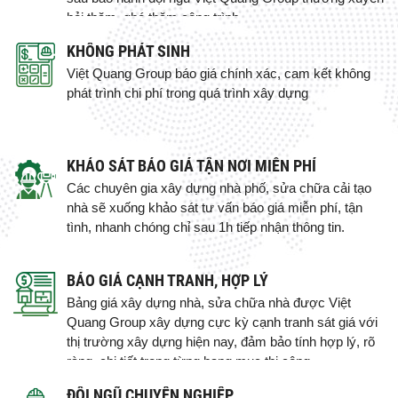
hỏi thăm, ghé thăm công trình.
KHÔNG PHÁT SINH
Việt Quang Group báo giá chính xác, cam kết không
phát trình chi phí trong quá trình xây dựng
KHẢO SÁT BÁO GIÁ TẬN NƠI MIỄN PHÍ
Các chuyên gia xây dựng nhà phố, sửa chữa cải tạo
nhà sẽ xuống khảo sát tư vấn báo giá miễn phí, tận
tình, nhanh chóng chỉ sau 1h tiếp nhận thông tin.
BÁO GIÁ CẠNH TRANH, HỢP LÝ
Bảng giá xây dựng nhà, sửa chữa nhà được Việt
Quang Group xây dựng cực kỳ cạnh tranh sát giá với
thị trường xây dựng hiện nay, đảm bảo tính hợp lý, rõ
ràng, chi tiết trong từng hạng mục thi công.
ĐỘI NGŨ CHUYÊN NGHIỆP