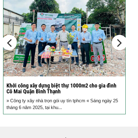
Các thiết kế nhà phố 2 tầng 110m2
đơn giản,...
Khởi công xây dựng biệt thự 1000m2 cho gia đình
K
Cô Mai Quận Bình Thạnh
đ
» Công ty xây nhà trọn gói uy tín tphcm « Sáng ngày 25
S
tháng 6 năm 2025, tại khu...
T