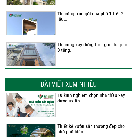
Thi công trọn gói nhà phố 1 trệt 2
lầu...
Thi công xây dựng trọn gói nhà phố
3 tầng...
Thi công trọn gói nhà phố 2 tầng nhà
Anh...
BÀI VIẾT XEM NHIỀU
10 kinh nghiệm chọn nhà thầu xây
dựng uy tín
Thi công trọn gói nhà 2 tầng tum sân
thượng...
Thiết kế vườn sân thượng đẹp cho
nhà phố hiện...