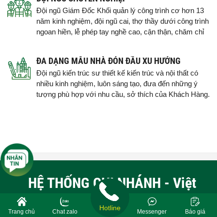
Đội ngũ Giám Đốc Khối quản lý công trình cơ hơn 13
năm kinh nghiệm, đội ngũ cai, thợ thầy dưới công trình
ngoan hiền, lễ phép tay nghề cao, cận thận, chăm chỉ
ĐA DẠNG MẪU NHÀ ĐÓN ĐẦU XU HƯỚNG
Đội ngũ kiến trúc sư thiết kế kiến trúc và nội thất có
nhiều kinh nghiệm, luôn sáng tạo, đưa đến những ý
tượng phù hợp với nhu cầu, sở thích của Khách Hàng.
HỆ THỐNG CHI NHÁNH - Việt
Quang GROUP
Hotline
Trang chủ
Chat zalo
Messenger
Báo giá