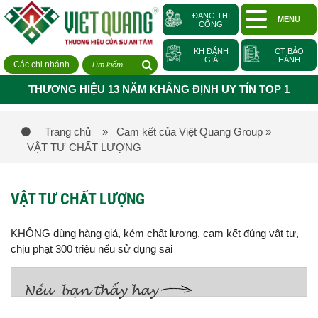
ĐANG THI
MENU
CÔNG
KH ĐÁNH
CT BẢO
GIÁ
HÀNH
Các chi nhánh
THƯƠNG HIỆU 13 NĂM KHẲNG ĐỊNH UY TÍN TOP 1
Trang chủ
» Cam kết của Việt Quang Group
»
VẬT TƯ CHẤT LƯỢNG
VẬT TƯ CHẤT LƯỢNG
KHÔNG dùng hàng giả, kém chất lượng, cam kết đúng vật tư,
chịu phạt 300 triệu nếu sử dụng sai