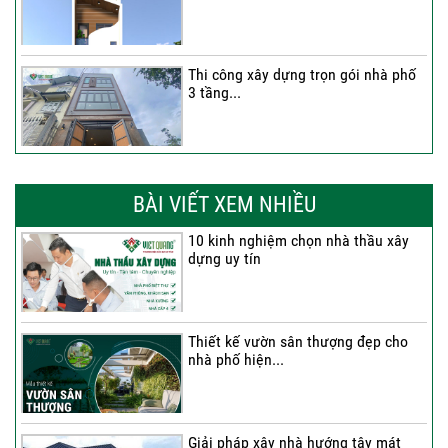
Thi công xây dựng trọn gói nhà phố
3 tầng...
Thi công trọn gói nhà phố 2 tầng nhà
Anh...
BÀI VIẾT XEM NHIỀU
10 kinh nghiệm chọn nhà thầu xây
dựng uy tín
Thi công trọn gói nhà 2 tầng tum sân
thượng...
Thiết kế vườn sân thượng đẹp cho
nhà phố hiện...
Thi công trọn gói nhà phố 4 tầng có
hầm...
Giải pháp xây nhà hướng tây mát