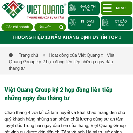
ĐANG THI
MENU
CÔNG
KH ĐÁNH
CT BẢO
GIÁ
HÀNH
Các chi nhánh
THƯƠNG HIỆU 13 NĂM KHẲNG ĐỊNH UY TÍN TOP 1
Trang chủ
» Hoạt động của Việt Quang
» Việt
Quang Group ký 2 hợp đồng liên tiếp những ngày đầu
tháng tư
Việt Quang Group ký 2 hợp đồng liên tiếp
những ngày đầu tháng tư
Chào tháng 4 với tất cả tâm huyết và khát khao mang đến cho
quý khách hàng những sản phẩm chất lượng cùng sự an tâm
tuyệt đối. Trong hai ngày đầu tiên của tháng, Việt Quang Group
rất vinh dự được đón tiếp chị Tâm và anh Hà tại trụ sở chính