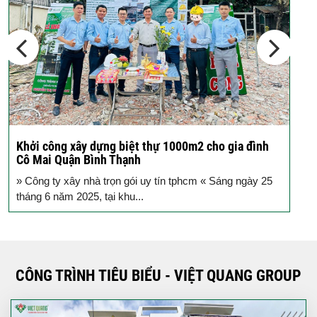
Các thiết kế nhà phố 2 tầng 110m2
đơn giản,...
Khởi công xây dựng biệt thự 1000m2 cho gia đình
K
Cô Mai Quận Bình Thạnh
đ
» Công ty xây nhà trọn gói uy tín tphcm « Sáng ngày 25
S
tháng 6 năm 2025, tại khu...
T
CÔNG TRÌNH TIÊU BIỂU - VIỆT QUANG GROUP