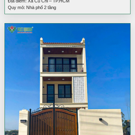
Địa điểm: Xã Củ Chi – TP.HCM
Quy mô: Nhà phố 2 tầng