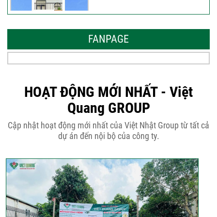
Những thiết kế nhà phố 6 tầng 80m2
đẹp, sang...
FANPAGE
Tại sao nên thiết kế nhà phố 3 tầng
50m2...
HOẠT ĐỘNG MỚI NHẤT - Việt
Quang GROUP
Những điều cần biết khi thiết kế nhà
Cập nhật hoạt động mới nhất của Việt Nhật Group từ tất cả
phố 5...
dự án đến nội bộ của công ty.
Cập nhật xu thế thiết kế nhà phố 5
tầng...