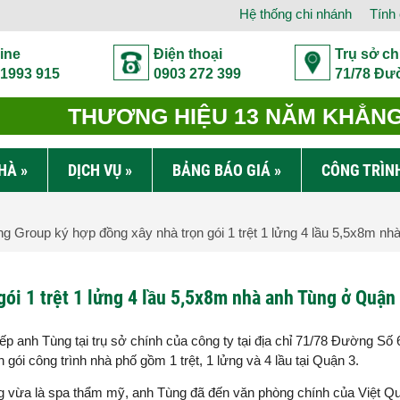
Hệ thống chi nhánh
Tính 
ine
Điện thoại
Trụ sở ch
 1993 915
0903 272 399
71/78 Đư
THƯƠNG HIỆU 13 NĂM KHẲNG 
NHÀ
»
DỊCH VỤ
»
BẢNG BÁO GIÁ
»
CÔNG TRÌN
g Group ký hợp đồng xây nhà trọn gói 1 trệt 1 lửng 4 lầu 5,5x8m n
ói 1 trệt 1 lửng 4 lầu 5,5x8m nhà anh Tùng ở Quận
ếp anh Tùng tại trụ sở chính của công ty tại địa chỉ 71/78 Đường Số
ói công trình nhà phố gồm 1 trệt, 1 lửng và 4 lầu tại Quận 3.
g vừa là spa thẩm mỹ, anh Tùng đã đến văn phòng chính của Việt 