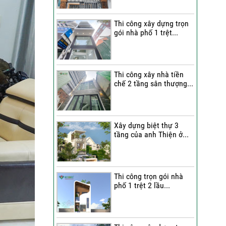
Quang Group?
Thi công xây dựng trọn
Những nhận xét từ gia
gói nhà phố 1 trệt...
đình anh Hân về chất
lượng thi công của Việt
Quang Group
Cô Cúc nói gì sau khi trải
Thi công xây nhà tiền
chế 2 tầng sân thượng...
nghiệm dịch vụ sửa nhà
trọn gói của Việt Quang
Group?
Bàn giao nhà phố sau sửa
Xây dựng biệt thự 3
tầng của anh Thiện ở...
chữa trọn gói | Đánh giá
của anh Dỹ về đội ngũ Việt
Quang Group
Chị Triết nói gì về chất
Thi công trọn gói nhà
lượng thi công của Việt
phố 1 trệt 2 lầu...
Quang Group khi nhận bàn
giao nhà?
Không gian nghỉ dưỡng