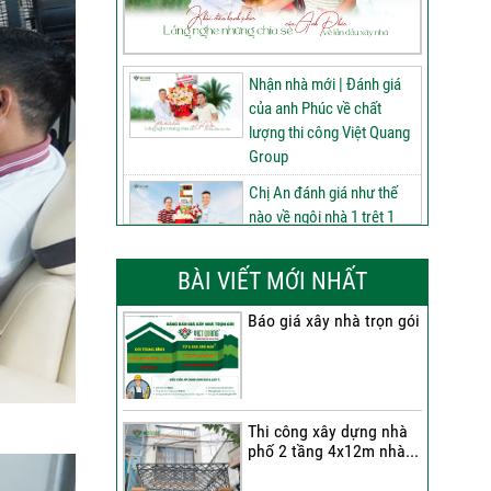
Nhận nhà mới | Đánh giá
của anh Phúc về chất
lượng thi công Việt Quang
Group
Chị An đánh giá như thế
nào về ngôi nhà 1 trệt 1
lửng 2 lầu tum sân thượng
do Việt Quang Group thi
BÀI VIẾT MỚI NHẤT
công
Báo giá xây nhà trọn gói
60 ngày nâng tầm ngôi
nhà 3 tầng tum sân
thượng | Đánh giá của anh
Phú sau nhận bàn giao
Thi công xây dựng nhà
Nhận nhà 1 trệt 2 lầu tum
phố 2 tầng 4x12m nhà...
sân thượng | Anh An nói
gì về chất lượng từ Việt