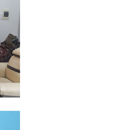
Quang Group sau nhận
bàn giao
Xây nhà ở tỉnh Long An |
Anh Hoàng đánh giá Việt
Quang như thế nào?
14 ngày lột xác nhà phố |
Anh Hoàn đánh giá về Việt
Quang Group
Khách hàng Cũ – Công
trình mới | Chia sẻ của
Anh Quang sau 2 lần hợp
tác cùng Việt Quang
Group
Xây nhà phố 1 trệt 2 lầu và
đánh giá của anh Sơn sau
khi nhận bàn giao
Việt Quang Group có