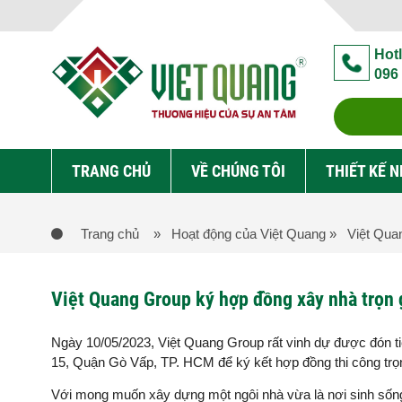
Hotl
096
TRANG CHỦ
VỀ CHÚNG TÔI
THIẾT KẾ 
Trang chủ
» Hoạt động của Việt Quang
» Việt Quan
Việt Quang Group ký hợp đồng xây nhà trọn g
Ngày 10/05/2023, Việt Quang Group rất vinh dự được đón ti
15, Quận Gò Vấp, TP. HCM để ký kết hợp đồng thi công trọn g
Với mong muốn xây dựng một ngôi nhà vừa là nơi sinh sốn