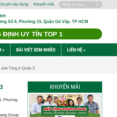
chi phí xây dựng
Khuyến mãi
ính
ờng Số 6, Phường 15, Quận Gò Vấp, TP HCM
ĐỊNH UY TÍN TOP 1
H
»
BÀI VIẾT XEM NHIỀU
LIÊN HỆ
»
hà anh Tùng ở Quận 3
KHUYẾN MÃI
 3
 6, Phường
Quang Group