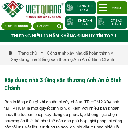
ĐANG THI
MENU
CÔNG
KH ĐÁNH
CT BẢO
GIÁ
HÀNH
Các chi nhánh
THƯƠNG HIỆU 13 NĂM KHẲNG ĐỊNH UY TÍN TOP 1
Trang chủ
» Công trình xây nhà đã hoàn thành
»
Xây dựng nhà 3 tầng sân thượng Anh An ở Bình Chánh
Xây dựng nhà 3 tầng sân thượng Anh An ở Bình
Chánh
Bạn lo lắng điều gì khi chuẩn bị xây nhà tại TP.HCM? Xây nhà
tại TP.HCM là một quyết định lớn, đi kèm với nhiều băn khoăn
như: thủ tục xin phép xây dựng có phức tạp không, lựa chọn
phương án thiết kế như thế nào cho phù hợp, giải pháp thi công
nào tối ưu, vật liệu sử dụng ra sao, chi phí đầu tư bao nhiêu là