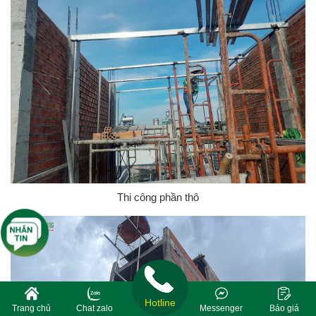
Thi công phần thô
Hotline
Trang chủ
Chat zalo
Messenger
Báo giá