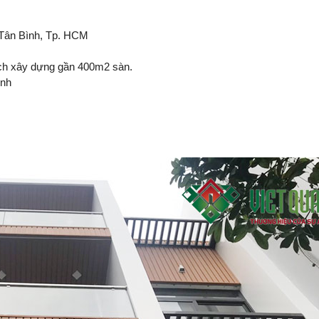
 Tân Bình, Tp. HCM
tích xây dựng gần 400m2 sàn.
ình