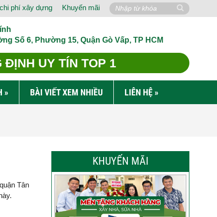
chi phí xây dựng
Khuyến mãi
ính
ờng Số 6, Phường 15, Quận Gò Vấp, TP HCM
ĐỊNH UY TÍN TOP 1
H
»
BÀI VIẾT XEM NHIỀU
LIÊN HỆ
»
KHUYẾN MÃI
i quận Tân
này.