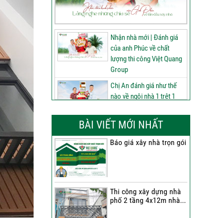
Nhận nhà mới | Đánh giá
của anh Phúc về chất
lượng thi công Việt Quang
Group
Chị An đánh giá như thế
nào về ngôi nhà 1 trệt 1
lửng 2 lầu tum sân thượng
do Việt Quang Group thi
BÀI VIẾT MỚI NHẤT
công
Báo giá xây nhà trọn gói
60 ngày nâng tầm ngôi
nhà 3 tầng tum sân
thượng | Đánh giá của anh
Phú sau nhận bàn giao
Thi công xây dựng nhà
Nhận nhà 1 trệt 2 lầu tum
phố 2 tầng 4x12m nhà...
sân thượng | Anh An nói
gì về chất lượng từ Việt