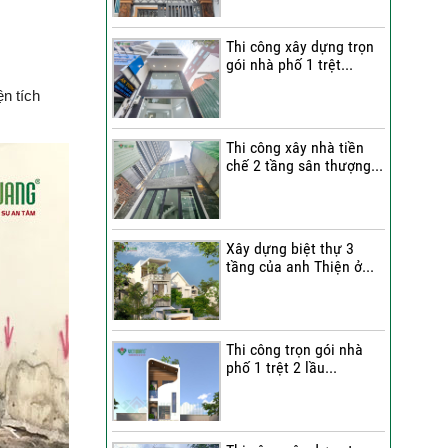
Quang Group?
Thi công xây dựng trọn
Những nhận xét từ gia
gói nhà phố 1 trệt...
đình anh Hân về chất
lượng thi công của Việt
ện tích
Quang Group
Cô Cúc nói gì sau khi trải
Thi công xây nhà tiền
chế 2 tầng sân thượng...
nghiệm dịch vụ sửa nhà
trọn gói của Việt Quang
Group?
Bàn giao nhà phố sau sửa
Xây dựng biệt thự 3
tầng của anh Thiện ở...
chữa trọn gói | Đánh giá
của anh Dỹ về đội ngũ Việt
Quang Group
Chị Triết nói gì về chất
Thi công trọn gói nhà
lượng thi công của Việt
phố 1 trệt 2 lầu...
Quang Group khi nhận bàn
giao nhà?
Không gian nghỉ dưỡng