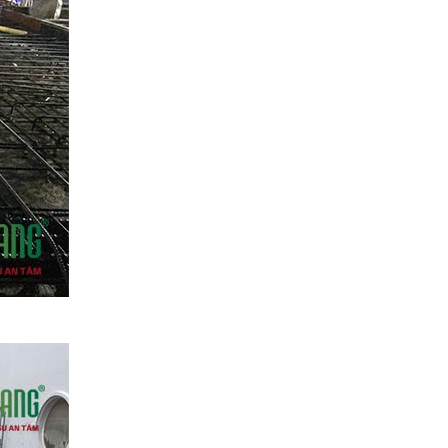
Quang Group sau nhận
bàn giao
Xây nhà ở tỉnh Long An |
Anh Hoàng đánh giá Việt
Quang như thế nào?
14 ngày lột xác nhà phố |
Anh Hoàn đánh giá về Việt
Quang Group
Khách hàng Cũ – Công
trình mới | Chia sẻ của
Anh Quang sau 2 lần hợp
tác cùng Việt Quang
Group
Xây nhà phố 1 trệt 2 lầu và
đánh giá của anh Sơn sau
khi nhận bàn giao
Việt Quang Group có