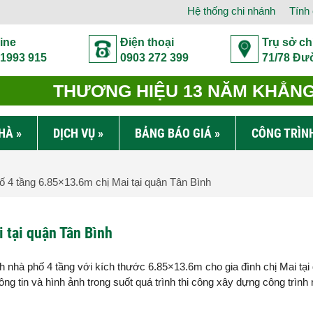
Hệ thống chi nhánh
Tính 
ine
Điện thoại
Trụ sở ch
 1993 915
0903 272 399
71/78 Đư
THƯƠNG HIỆU 13 NĂM KHẲNG 
NHÀ
»
DỊCH VỤ
»
BẢNG BÁO GIÁ
»
CÔNG TRÌN
 4 tầng 6.85×13.6m chị Mai tại quận Tân Bình
 tại quận Tân Bình
nh nhà phố 4 tầng với kích thước 6.85×13.6m cho gia đình chị Mai tạ
g tin và hình ảnh trong suốt quá trình thi công xây dựng công trình 