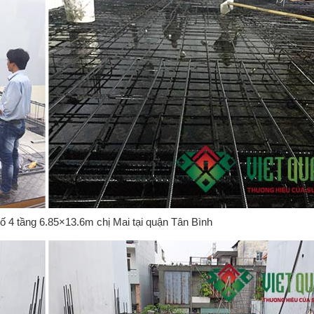
ố 4 tầng 6.85×13.6m chị Mai tại quận Tân Bình