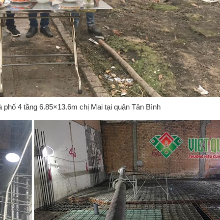
 phố 4 tầng 6.85×13.6m chị Mai tại quận Tân Bình