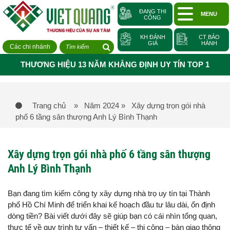
ĐANG THI
MENU
CÔNG
KH ĐÁNH
CT BẢO
GIÁ
HÀNH
Các chi nhánh
THƯƠNG HIỆU 13 NĂM KHẲNG ĐỊNH UY TÍN TOP 1
Trang chủ
» Năm 2024
» Xây dựng trọn gói nhà
phố 6 tầng sân thượng Anh Lý Bình Thạnh
Xây dựng trọn gói nhà phố 6 tầng sân thượng
Anh Lý Bình Thạnh
Bạn đang tìm kiếm công ty xây dựng nhà trọ uy tín tại Thành
phố Hồ Chí Minh để triển khai kế hoạch đầu tư lâu dài, ổn định
dòng tiền? Bài viết dưới đây sẽ giúp bạn có cái nhìn tổng quan,
thực tế về quy trình tư vấn – thiết kế – thi công – bàn giao thông