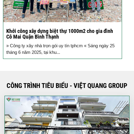
Khởi công xây dựng biệt thự 1000m2 cho gia đình
K
Cô Mai Quận Bình Thạnh
đ
» Công ty xây nhà trọn gói uy tín tphcm « Sáng ngày 25
S
tháng 6 năm 2025, tại khu...
T
CÔNG TRÌNH TIÊU BIỂU - VIỆT QUANG GROUP