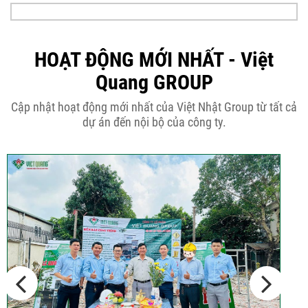
Tại sao nên thiết kế nhà phố 3 tầng
50m2...
HOẠT ĐỘNG MỚI NHẤT - Việt
Quang GROUP
Những điều cần biết khi thiết kế nhà
Cập nhật hoạt động mới nhất của Việt Nhật Group từ tất cả
phố 5...
dự án đến nội bộ của công ty.
Cập nhật xu thế thiết kế nhà phố 5
tầng...
Các thiết kế nhà phố 2 tầng 110m2
đơn giản,...