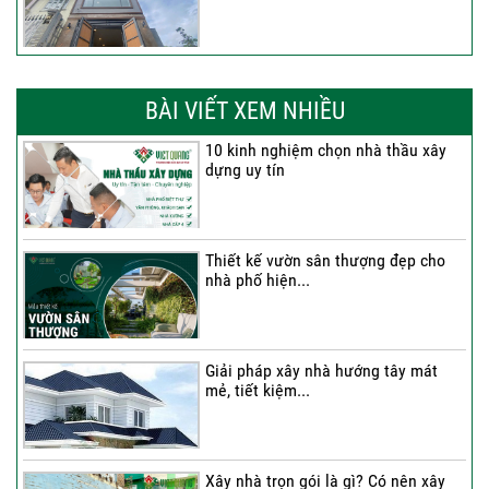
Thi công trọn gói nhà phố 2 tầng nhà
Anh...
BÀI VIẾT XEM NHIỀU
10 kinh nghiệm chọn nhà thầu xây
dựng uy tín
Thi công trọn gói nhà 2 tầng tum sân
thượng...
Thiết kế vườn sân thượng đẹp cho
nhà phố hiện...
Thi công trọn gói nhà phố 4 tầng có
hầm...
Giải pháp xây nhà hướng tây mát
mẻ, tiết kiệm...
Thi công trọn gói nhà phố 2 tầng nhà
Chú...
Xây nhà trọn gói là gì? Có nên xây