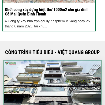
Khởi công xây dựng biệt thự 1000m2 cho gia đình
K
Cô Mai Quận Bình Thạnh
đ
» Công ty xây nhà trọn gói uy tín tphcm « Sáng ngày 25
S
tháng 6 năm 2025, tại khu...
T
CÔNG TRÌNH TIÊU BIỂU - VIỆT QUANG GROUP