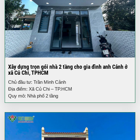
Xây dựng trọn gói nhà 2 tầng cho gia đình anh Cảnh ở
xã Củ Chi, TPHCM
Chủ đầu tư: Trần Minh Cảnh
Địa điểm: Xã Củ Chi – TP.HCM
Quy mô: Nhà phố 2 tầng