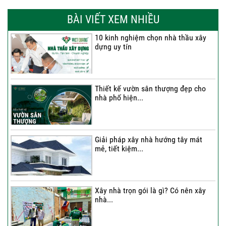
Thi công trọn gói nhà phố 2 tầng nhà
Anh...
BÀI VIẾT XEM NHIỀU
10 kinh nghiệm chọn nhà thầu xây
dựng uy tín
Thi công trọn gói nhà 2 tầng tum sân
thượng...
Thiết kế vườn sân thượng đẹp cho
nhà phố hiện...
Thi công trọn gói nhà phố 4 tầng có
hầm...
Giải pháp xây nhà hướng tây mát
mẻ, tiết kiệm...
Thi công trọn gói nhà phố 2 tầng nhà
Chú...
Xây nhà trọn gói là gì? Có nên xây
nhà...
Thi công trọn gói nhà 2 tầng tum sân
thượng...