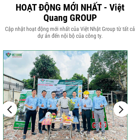
50m2...
HOẠT ĐỘNG MỚI NHẤT - Việt
Quang GROUP
Những điều cần biết khi thiết kế nhà
Cập nhật hoạt động mới nhất của Việt Nhật Group từ tất cả
phố 5...
dự án đến nội bộ của công ty.
Cập nhật xu thế thiết kế nhà phố 5
tầng...
Các thiết kế nhà phố 2 tầng 110m2
đơn giản,...