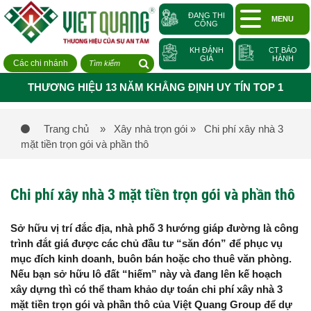
ĐANG THI
MENU
CÔNG
KH ĐÁNH
CT BẢO
GIÁ
HÀNH
Các chi nhánh
THƯƠNG HIỆU 13 NĂM KHẲNG ĐỊNH UY TÍN TOP 1
Trang chủ
» Xây nhà trọn gói
» Chi phí xây nhà 3
mặt tiền trọn gói và phần thô
Chi phí xây nhà 3 mặt tiền trọn gói và phần thô
Sở hữu vị trí đắc địa, nhà phố 3 hướng giáp đường là công
trình đắt giá được các chủ đầu tư “săn đón” để phục vụ
mục đích kinh doanh, buôn bán hoặc cho thuê văn phòng.
Nếu bạn sở hữu lô đất “hiếm” này và đang lên kế hoạch
xây dựng thì có thể tham khảo dự toán chi phí xây nhà 3
mặt tiền trọn gói và phần thô của Việt Quang Group để dự