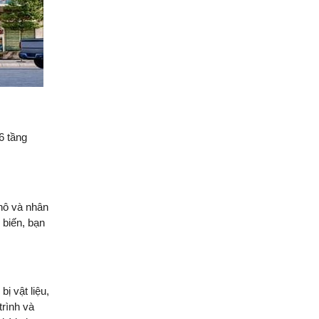
Quang Group sau nhận
bàn giao
Xây nhà ở tỉnh Long An |
Anh Hoàng đánh giá Việt
Quang như thế nào?
14 ngày lột xác nhà phố |
Anh Hoàn đánh giá về Việt
6 tầng
Quang Group
Khách hàng Cũ – Công
trình mới | Chia sẻ của
Anh Quang sau 2 lần hợp
hô và nhân
tác cùng Việt Quang
 biến, bạn
Group
Xây nhà phố 1 trệt 2 lầu và
đánh giá của anh Sơn sau
khi nhận bàn giao
ị vật liệu,
trình và
Việt Quang Group có