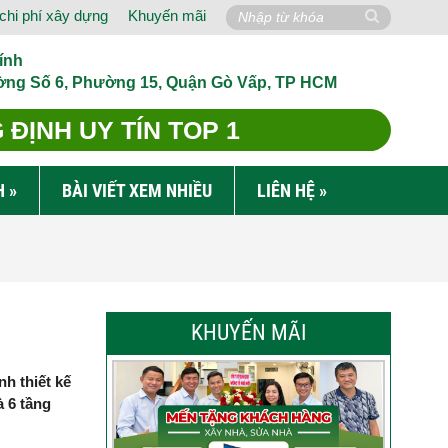
chi phí xây dựng
Khuyến mãi
ính
ờng Số 6, Phường 15, Quận Gò Vấp, TP HCM
ĐỊNH UY TÍN TOP 1
H
»
BÀI VIẾT XEM NHIỀU
LIÊN HỆ
»
KHUYẾN MÃI
nh thiết kế
à 6 tầng