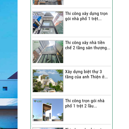
Quang Group?
Thi công xây dựng trọn
Những nhận xét từ gia
gói nhà phố 1 trệt...
đình anh Hân về chất
lượng thi công của Việt
Quang Group
Cô Cúc nói gì sau khi trải
Thi công xây nhà tiền
chế 2 tầng sân thượng...
nghiệm dịch vụ sửa nhà
trọn gói của Việt Quang
Group?
Bàn giao nhà phố sau sửa
Xây dựng biệt thự 3
tầng của anh Thiện ở...
chữa trọn gói | Đánh giá
của anh Dỹ về đội ngũ Việt
Quang Group
Chị Triết nói gì về chất
Thi công trọn gói nhà
lượng thi công của Việt
phố 1 trệt 2 lầu...
Quang Group khi nhận bàn
giao nhà?
Không gian nghỉ dưỡng