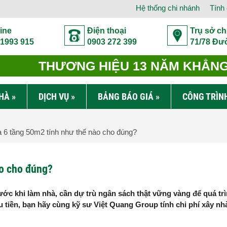
Hệ thống chi nhánh
Tính 
ine
Điện thoại
Trụ sở ch
 1993 915
0903 272 399
71/78 Đư
THƯƠNG HIỆU 13 NĂM KHẲNG 
NHÀ
»
DỊCH VỤ
»
BẢNG BÁO GIÁ
»
CÔNG TRÌN
 6 tầng 50m2 tính như thế nào cho đúng?
ào cho đúng?
ước khi làm nhà, cần dự trù ngân sách thật vững vàng để quá trì
êu tiền, bạn hãy cùng kỹ sư Việt Quang Group tính chi phí xây nh