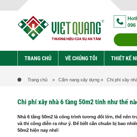
Hotl
096
TRANG CHỦ
VỀ CHÚNG TÔI
THIẾT KẾ 
Trang chủ
» Cẩm nang xây dựng
» Chi phí xây nhà
Chi phí xây nhà 6 tầng 50m2 tính như thế n
Nhà 6 tầng 50m2 là công trình tương đối lớn, thế nên tr
và thi công diễn ra như ý. Để biết cần chuẩn bị bao nhi
50m2 hiện nay nhé!