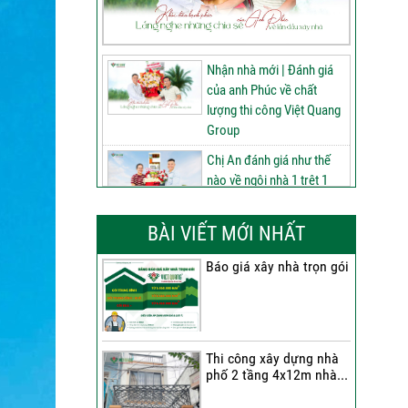
Nhận nhà mới | Đánh giá
của anh Phúc về chất
lượng thi công Việt Quang
Group
Chị An đánh giá như thế
nào về ngôi nhà 1 trệt 1
lửng 2 lầu tum sân thượng
do Việt Quang Group thi
BÀI VIẾT MỚI NHẤT
công
Báo giá xây nhà trọn gói
60 ngày nâng tầm ngôi
nhà 3 tầng tum sân
thượng | Đánh giá của anh
Phú sau nhận bàn giao
Thi công xây dựng nhà
Nhận nhà 1 trệt 2 lầu tum
phố 2 tầng 4x12m nhà...
sân thượng | Anh An nói
gì về chất lượng từ Việt