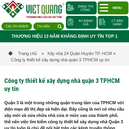
ĐANG THI
MENU
CÔNG
KH ĐÁNH
CT BẢO
GIÁ
HÀNH
Các chi nhánh
THƯƠNG HIỆU 13 NĂM KHẲNG ĐỊNH UY TÍN TOP 1
Trang chủ
» Xây nhà 24 Quận Huyện TP. HCM
»
Công ty thiết kế xây dựng nhà quận 3 TPHCM uy tín
Công ty thiết kế xây dựng nhà quận 3 TPHCM
uy tín
Quận 3 là một trong những quận trung tâm của TPHCM với
diện mạo đô thị đẹp và hiện đại. Đây cũng là nơi có nhu cầu
xây mới và sửa chữa nhà cửa ở mức cao của thành phố,
thế nên việc tìm kiếm công ty thiết kế xây dựng nhà Quận 3
uy tín luôn là chủ đề nổi bật trên các kênh truyền thông.