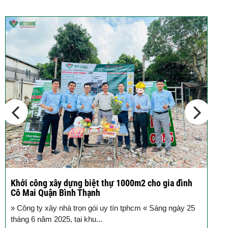
Cập nhật xu thế thiết kế nhà phố 5
tầng...
Các thiết kế nhà phố 2 tầng 110m2
đơn giản,...
Khởi công xây dựng biệt thự 1000m2 cho gia đình
K
Cô Mai Quận Bình Thạnh
đ
» Công ty xây nhà trọn gói uy tín tphcm « Sáng ngày 25
S
tháng 6 năm 2025, tại khu...
T