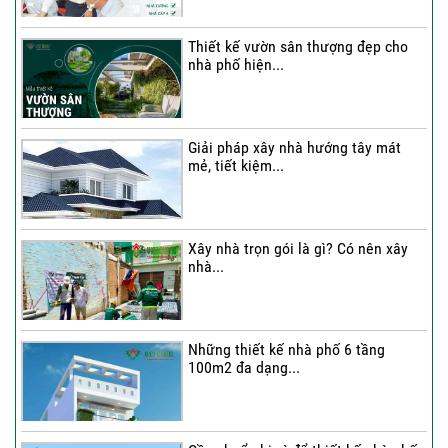
Thiết kế vườn sân thượng đẹp cho
nhà phố hiện...
Thi công trọn gói nhà phố 4 tầng có
hầm...
Giải pháp xây nhà hướng tây mát
mẻ, tiết kiệm...
Thi công trọn gói nhà phố 2 tầng nhà
Chú...
Xây nhà trọn gói là gì? Có nên xây
nhà...
Thi công trọn gói nhà 2 tầng tum sân
thượng...
Những thiết kế nhà phố 6 tầng
100m2 đa dạng...