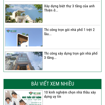
Xây dựng biệt thự 3 tầng của anh
Thiện ở...
Thi công trọn gói nhà phố 1 trệt 2
lầu...
Thi công xây dựng trọn gói nhà phố
3 tầng...
Thi công trọn gói nhà phố 2 tầng nhà
Anh...
BÀI VIẾT XEM NHIỀU
10 kinh nghiệm chọn nhà thầu xây
dựng uy tín
Thi công trọn gói nhà 2 tầng tum sân
thượng...