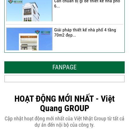
Cần chuẩn bị gì để thiết kế nhà phố
6...
Giải pháp thiết kế nhà phố 4 tầng
70m2 đẹp...
Những thiết kế nhà phố 6 tầng 80m2
đẹp, sang...
FANPAGE
Tại sao nên thiết kế nhà phố 3 tầng
50m2...
HOẠT ĐỘNG MỚI NHẤT - Việt
Quang GROUP
Những điều cần biết khi thiết kế nhà
Cập nhật hoạt động mới nhất của Việt Nhật Group từ tất cả
phố 5...
dự án đến nội bộ của công ty.