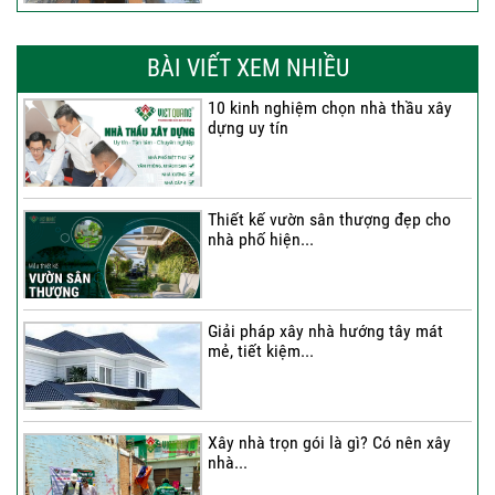
Thi công trọn gói nhà phố 2 tầng nhà
Anh...
BÀI VIẾT XEM NHIỀU
10 kinh nghiệm chọn nhà thầu xây
dựng uy tín
Thi công trọn gói nhà 2 tầng tum sân
thượng...
Thiết kế vườn sân thượng đẹp cho
nhà phố hiện...
Thi công trọn gói nhà phố 4 tầng có
hầm...
Giải pháp xây nhà hướng tây mát
mẻ, tiết kiệm...
Thi công trọn gói nhà phố 2 tầng nhà
Chú...
Xây nhà trọn gói là gì? Có nên xây
nhà...
Thi công trọn gói nhà 2 tầng tum sân