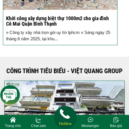
Khởi công xây dựng nhà trọn gói 4x12m cùng gia
C
đình Anh Dũng quận Bình Thạnh
V
Sáng nay, tại đường Điện Biên Phủ, quận Bình Thạnh,
n
TP.HCM, lễ khởi công công trình xây dựng nhà phố...
CÔNG TRÌNH TIÊU BIỂU - VIỆT QUANG GROUP
Hotline
Trang chủ
Chat zalo
Messenger
Báo giá