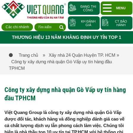
ĐANG THI
MENU
CÔNG
KH ĐÁNH
CT BẢO
GIÁ
HÀNH
Các chi nhánh
THƯƠNG HIỆU 13 NĂM KHẲNG ĐỊNH UY TÍN TOP 1
Trang chủ
» Xây nhà 24 Quận Huyện TP. HCM
»
Công ty xây dựng nhà quận Gò Vấp uy tín hàng đầu
TPHCM
Công ty xây dựng nhà quận Gò Vấp uy tín hàng
đầu TPHCM
Việt Quang Group là công ty xây dựng nhà quận Gò Vấp
được đối tác, khách hàng và đồng nghiệp đánh giá cao về
cả chất lượng dịch vụ lẫn phong cách làm việc. Chúng tôi
hiện là nhà thầu top 10 uy tín tại TP.HCM với hệ thống chi