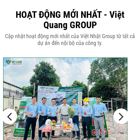
Tại sao nên thiết kế nhà phố 3 tầng
50m2...
HOẠT ĐỘNG MỚI NHẤT - Việt
Quang GROUP
Những điều cần biết khi thiết kế nhà
Cập nhật hoạt động mới nhất của Việt Nhật Group từ tất cả
phố 5...
dự án đến nội bộ của công ty.
Cập nhật xu thế thiết kế nhà phố 5
tầng...
Các thiết kế nhà phố 2 tầng 110m2
đơn giản,...