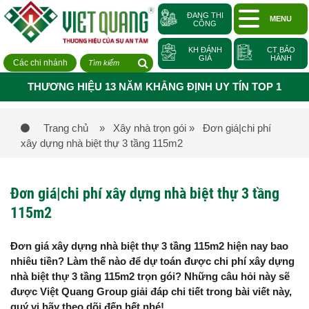
ĐANG THI
MENU
CÔNG
KH ĐÁNH
CT BẢO
GIÁ
HÀNH
Các chi nhánh
THƯƠNG HIỆU 13 NĂM KHẲNG ĐỊNH UY TÍN TOP 1
Trang chủ
» Xây nhà trọn gói
» Đơn giá|chi phí
xây dựng nhà biệt thự 3 tầng 115m2
Đơn giá|chi phí xây dựng nhà biệt thự 3 tầng
115m2
Đơn giá xây dựng nhà biệt thự 3 tầng 115m2 hiện nay bao
nhiêu tiền? Làm thế nào để dự toán được chi phí xây dựng
nhà biệt thự 3 tầng 115m2 trọn gói? Những câu hỏi này sẽ
được Việt Quang Group giải đáp chi tiết trong bài viết này,
quý vị hãy theo dõi đến hết nhé!