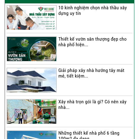
10 kinh nghiệm chọn nhà thầu xây
dựng uy tín
Thi công trọn gói nhà 2 tầng tum sân
thượng...
Thiết kế vườn sân thượng đẹp cho
nhà phố hiện...
Thi công trọn gói nhà phố 4 tầng có
hầm...
Giải pháp xây nhà hướng tây mát
mẻ, tiết kiệm...
Thi công trọn gói nhà phố 2 tầng nhà
Chú...
Xây nhà trọn gói là gì? Có nên xây
nhà...
Thi công trọn gói nhà 2 tầng tum sân
thượng...
Những thiết kế nhà phố 6 tầng
100m2 đa dạng...