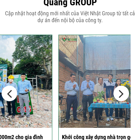
Quang GROUP
Những điều cần biết khi thiết kế nhà
Cập nhật hoạt động mới nhất của Việt Nhật Group từ tất cả
phố 5...
dự án đến nội bộ của công ty.
Cập nhật xu thế thiết kế nhà phố 5
tầng...
Các thiết kế nhà phố 2 tầng 110m2
đơn giản,...
Khởi công xây dựng nhà trọn gói 4x12m cùng gia
C