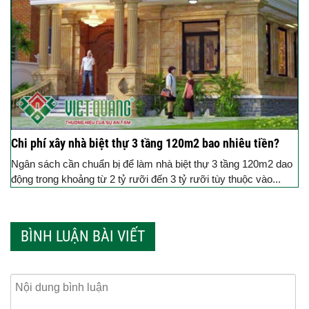
Chi phí xây nhà biệt thự 3 tầng 120m2 bao nhiêu tiền?
Ngân sách cần chuẩn bị để làm nhà biệt thự 3 tầng 120m2 dao
động trong khoảng từ 2 tỷ rưỡi đến 3 tỷ rưỡi tùy thuộc vào...
BÌNH LUẬN BÀI VIẾT