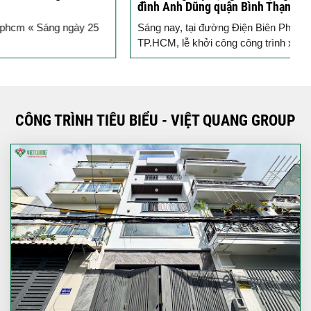
đình Anh Dũng quận Bình Thạnh
V
Sáng nay, tại đường Điện Biên Phủ, quận Bình Thạnh,
n
TP.HCM, lễ khởi công công trình xây dựng nhà phố...
CÔNG TRÌNH TIÊU BIỂU - VIỆT QUANG GROUP