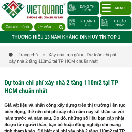
ĐANG THI
MENU
CÔNG
KH ĐÁNH
CT BẢO
GIÁ
HÀNH
Các chi nhánh
THƯƠNG HIỆU 13 NĂM KHẲNG ĐỊNH UY TÍN TOP 1
Trang chủ
» Xây nhà trọn gói
» Dự toán chi phí
xây nhà 2 tầng 110m2 tại TP HCM chuẩn nhất
Dự toán chi phí xây nhà 2 tầng 110m2 tại TP
HCM chuẩn nhất
Giá vật liệu và nhân công xây dựng trên thị trường liên tục
biến động, thế nên chi phí xây nhà năm nay sẽ khác so với
năm trước và năm sau. Do đó, những số liệu bạn cập nhật
được từ người thân, bạn bè hoặc đồng nghiệp chỉ mang
tính tham khảo. Để biết chi phí xây nhà 2 tầng 110m2 tại TP