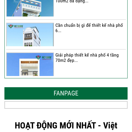
100m2 đa dạng...
Cần chuẩn bị gì để thiết kế nhà phố
6...
Giải pháp thiết kế nhà phố 4 tầng
70m2 đẹp...
Những thiết kế nhà phố 6 tầng 80m2
đẹp, sang...
FANPAGE
Tại sao nên thiết kế nhà phố 3 tầng
50m2...
HOẠT ĐỘNG MỚI NHẤT - Việt