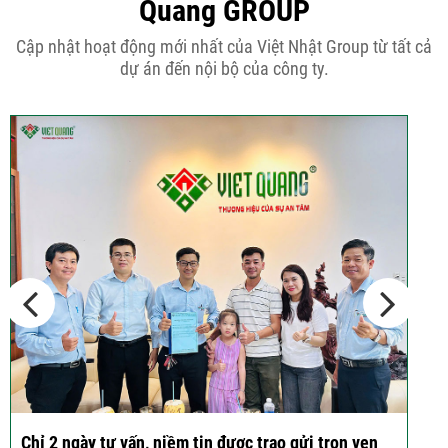
Quang GROUP
Những điều cần biết khi thiết kế nhà
Cập nhật hoạt động mới nhất của Việt Nhật Group từ tất cả
phố 5...
dự án đến nội bộ của công ty.
Cập nhật xu thế thiết kế nhà phố 5
tầng...
Các thiết kế nhà phố 2 tầng 110m2
đơn giản,...
Chỉ 2 ngày tư vấn, niềm tin được trao gửi trọn vẹn
K