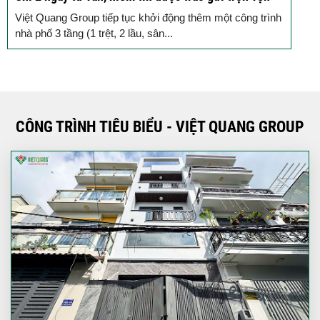
t
Việt Quang Group tiếp tục khởi động thêm một công trình
H
nhà phố 3 tầng (1 trệt, 2 lầu, sân...
m
CÔNG TRÌNH TIÊU BIỂU - VIỆT QUANG GROUP