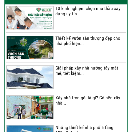
10 kinh nghiệm chọn nhà thầu xây
dựng uy tín
Thi công trọn gói nhà 2 tầng tum sân
thượng...
Thiết kế vườn sân thượng đẹp cho
nhà phố hiện...
Thi công trọn gói nhà phố 4 tầng có
hầm...
Giải pháp xây nhà hướng tây mát
mẻ, tiết kiệm...
Thi công trọn gói nhà phố 2 tầng nhà
Chú...
Xây nhà trọn gói là gì? Có nên xây
nhà...
Thi công trọn gói nhà 2 tầng tum sân
thượng...
Những thiết kế nhà phố 6 tầng