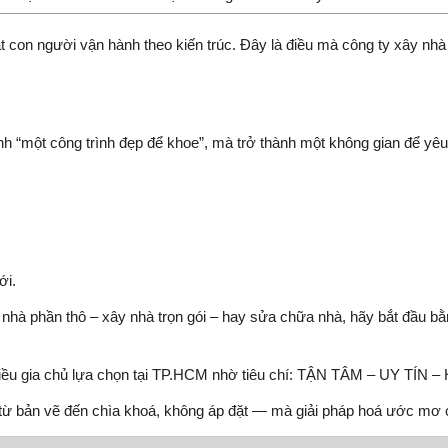
t con người vận hành theo kiến trúc. Đây là điều mà công ty xây nhà 
 “một công trình đẹp để khoe”, mà trở thành một không gian để yêu
ới.
nhà phần thô – xây nhà trọn gói – hay sửa chữa nhà, hãy bắt đầu b
ều gia chủ lựa chọn tại TP.HCM nhờ tiêu chí: TẬN TÂM – UY TÍN 
từ bản vẽ đến chìa khoá, không áp đặt — mà giải pháp hoá ước mơ 