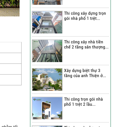
Quang Group?
Thi công xây dựng trọn
Những nhận xét từ gia
gói nhà phố 1 trệt...
đình anh Hân về chất
lượng thi công của Việt
Quang Group
Cô Cúc nói gì sau khi trải
Thi công xây nhà tiền
chế 2 tầng sân thượng...
nghiệm dịch vụ sửa nhà
trọn gói của Việt Quang
Group?
Bàn giao nhà phố sau sửa
Xây dựng biệt thự 3
tầng của anh Thiện ở...
chữa trọn gói | Đánh giá
của anh Dỹ về đội ngũ Việt
Quang Group
Chị Triết nói gì về chất
Thi công trọn gói nhà
lượng thi công của Việt
phố 1 trệt 2 lầu...
Quang Group khi nhận bàn
giao nhà?
Không gian nghỉ dưỡng
, nhằm tối