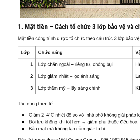
1. Mặt tiền – Cách tổ chức 3 lớp bảo vệ và c
Mặt tiền công trình được tổ chức theo cấu trúc 3 lớp bảo vệ,
Lớp
Chức năng
Vậ
1
Lớp chắn ngoài – riêng tư, chống bụi
H
2
Lớp giảm nhiệt – lọc ánh sáng
L
3
Lớp thẩm mỹ – lấy sáng chính
K
Tác dụng thực tế
Giảm 2–4°C nhiệt độ so với nhà phố không giải pháp l
Đối lưu không khí tốt hơn → giảm phụ thuộc điều hoà
Bảo mật mà không tạo cảm giác tù bí
Đây là tư duy được Việt Quang Group – 096 1993 915 ứng dụ