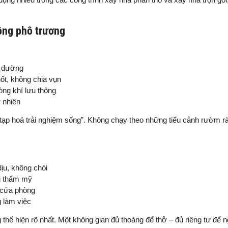
hông phô trương
ừ đường
ốt, không chia vụn
òng khí lưu thông
ự nhiên
c tạp hoá trải nghiệm sống”. Không chạy theo những tiểu cảnh rườm r
ịu, không chói
g thẩm mỹ
 cửa phòng
 làm việc
g thể hiện rõ nhất. Một không gian đủ thoáng để thở – đủ riêng tư để n