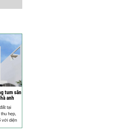
Quang Group sau nhận
bàn giao
Xây nhà ở tỉnh Long An |
Anh Hoàng đánh giá Việt
Quang như thế nào?
14 ngày lột xác nhà phố |
Anh Hoàn đánh giá về Việt
Quang Group
Khách hàng Cũ – Công
trình mới | Chia sẻ của
Anh Quang sau 2 lần hợp
tác cùng Việt Quang
ng tum sân
Group
hà anh
Xây nhà phố 1 trệt 2 lầu và
ình
ất tại
đánh giá của anh Sơn sau
thu hẹp,
khi nhận bàn giao
 với diện
Việt Quang Group có
dưới 4m như