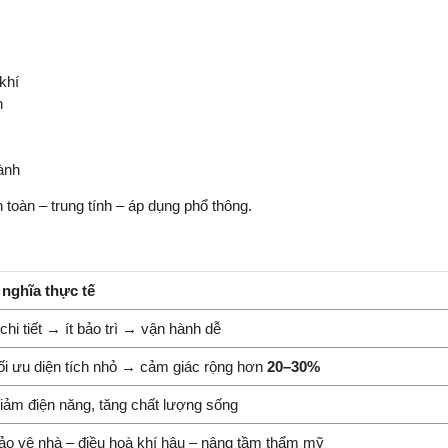
khí
h
ành
 toàn – trung tính – áp dụng phổ thông.
 nghĩa thực tế
t chi tiết → ít bảo trì → vận hành dễ
ối ưu diện tích nhỏ → cảm giác rộng hơn
20–30%
iảm điện năng, tăng chất lượng sống
ảo vệ nhà – điều hoà khí hậu – nâng tầm thẩm mỹ