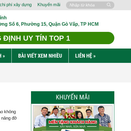
chi phí xây dựng
Khuyến mãi
ính
ờng Số 6, Phường 15, Quận Gò Vấp, TP HCM
ĐỊNH UY TÍN TOP 1
H
»
BÀI VIẾT XEM NHIỀU
LIÊN HỆ
»
KHUYẾN MÃI
ào không
t nâng đỡ