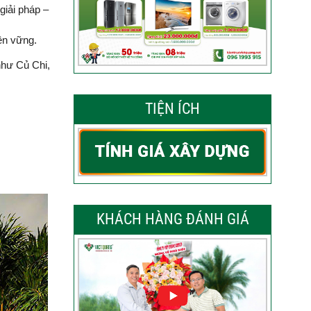
giải pháp –
ền vững.
như Củ Chi,
TIỆN ÍCH
KHÁCH HÀNG ĐÁNH GIÁ