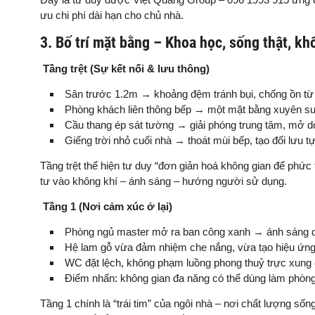
ưu chi phí dài hạn cho chủ nhà.
3. Bố trí mặt bằng – Khoa học, sống thật, k
Tầng trệt (Sự kết nối & lưu thông)
Sân trước 1.2m → khoảng đệm tránh bụi, chống ồn t
Phòng khách liên thông bếp → một mặt bằng xuyên su
Cầu thang ép sát tường → giải phóng trung tâm, mở d
Giếng trời nhỏ cuối nhà → thoát mùi bếp, tạo đối lưu t
Tầng trệt thể hiện tư duy “đơn giản hoá không gian để phứ
tư vào không khí – ánh sáng – hướng người sử dụng.
Tầng 1 (Nơi cảm xúc ở lại)
Phòng ngủ master mở ra ban công xanh → ánh sáng d
Hệ lam gỗ vừa đảm nhiệm che nắng, vừa tạo hiệu ứn
WC đặt lệch, không phạm luồng phong thuỷ trực xung
Điểm nhấn: không gian đa năng có thể dùng làm phòng
Tầng 1 chính là “trái tim” của ngôi nhà – nơi chất lượng sốn