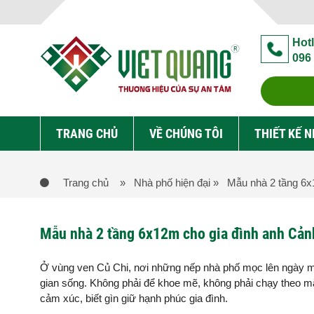
Hotl
096
TRANG CHỦ
VỀ CHÚNG TÔI
THIẾT KẾ 
Trang chủ
» Nhà phố hiện đại
» Mẫu nhà 2 tầng 6x
Mẫu nhà 2 tầng 6x12m cho gia đình anh Cả
Ở vùng ven Củ Chi, nơi những nếp nhà phố mọc lên ngày mộ
gian sống. Không phải để khoe mẽ, không phải chạy theo mặt
cảm xúc, biết gìn giữ hạnh phúc gia đình.