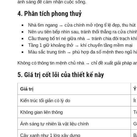
ánh sáng để cảm nhận cuộc sống.
4. Phân tích phong thuỷ
Nhà 6m ngang → cửa chính mở rộng tỉ lệ đẹp, thu hút 
Nên ưu tiên bếp nhìn sau, tránh thổi thẳng ra cửa chín
Cầu thang bố trí né giữa nhà → tránh chia đôi trạch khí
Tầng 1 giữ khoảng thở → khí chuyển tầng mềm mại
Màu sắc trung tính → phù hợp đa số mệnh theo ngũ h
Không có thông tin mệnh chủ nhà → chỉ đề xuất giải pháp an
5. Giá trị cốt lõi của thiết kế này
Giá trị
Ý
Kiến trúc tối giản có lý do
Í
Không gian liên thông
T
Ánh sáng tự nhiên là vật liệu chính
G
Cây xanh như 1 lớp xây dựng
B