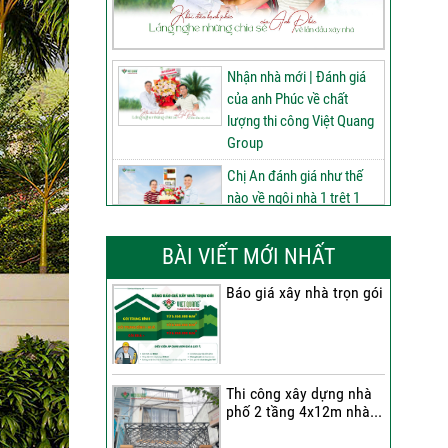
Nhận nhà mới | Đánh giá
của anh Phúc về chất
lượng thi công Việt Quang
Group
Chị An đánh giá như thế
nào về ngôi nhà 1 trệt 1
lửng 2 lầu tum sân thượng
do Việt Quang Group thi
BÀI VIẾT MỚI NHẤT
công
Báo giá xây nhà trọn gói
60 ngày nâng tầm ngôi
nhà 3 tầng tum sân
thượng | Đánh giá của anh
Phú sau nhận bàn giao
Thi công xây dựng nhà
Nhận nhà 1 trệt 2 lầu tum
phố 2 tầng 4x12m nhà...
sân thượng | Anh An nói
gì về chất lượng từ Việt