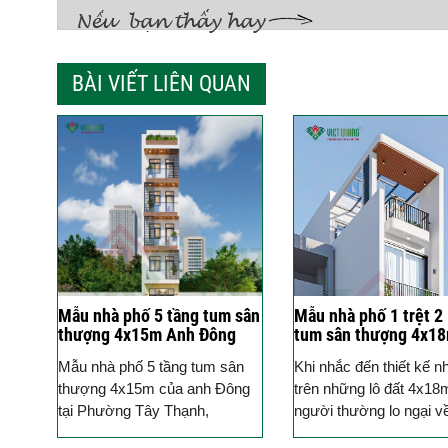
BÀI VIẾT LIÊN QUAN
Mẫu nhà phố 5 tầng tum sân
Mẫu nhà phố 1 trệt 2 
thượng 4x15m Anh Đông
tum sân thượng 4x1
Phường Tây Thạnh – TP.
anh Tiến Phường Bình
Mẫu nhà phố 5 tầng tum sân
Khi nhắc đến thiết kế n
HCM
Đông A TP. HCM
thượng 4x15m của anh Đông
trên những lô đất 4x18
tại Phường Tây Thạnh,
người thường lo ngại v
TP.HCM, do Công ty Cổ phần
bố trí công năng sao c