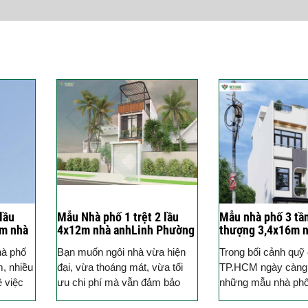
lầu
Mẫu Nhà phố 1 trệt 2 lầu
Mẫu nhà phố 3 tầ
8m nhà
4x12m nhà anhLinh Phường
thượng 3,4x16m n
 Trị
An Hội Tây, TP. HCM
Phú ở Quận Tân B
hà phố
Bạn muốn ngôi nhà vừa hiện
Trong bối cảnh quỹ đ
m, nhiều
đại, vừa thoáng mát, vừa tối
TP.HCM ngày càng 
ề việc
ưu chi phí mà vẫn đảm bảo
những mẫu nhà phố
ho hợp
tiện nghi sống? Hãy để mẫu
tích mặt tiền nhỏ 