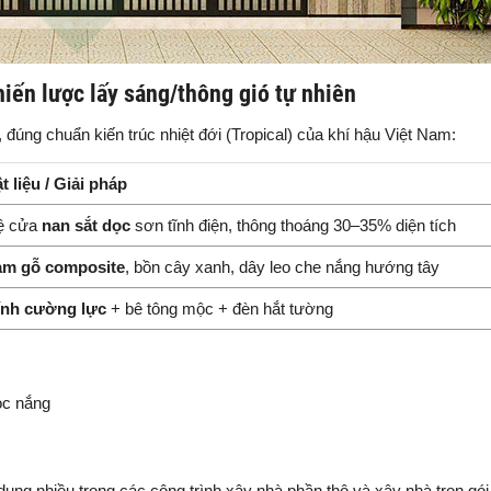
hiến lược lấy sáng/thông gió tự nhiên
 đúng chuẩn kiến trúc nhiệt đới (Tropical) của khí hậu Việt Nam:
t liệu / Giải pháp
ệ cửa
nan sắt dọc
sơn tĩnh điện, thông thoáng 30–35% diện tích
am gỗ composite
, bồn cây xanh, dây leo che nắng hướng tây
ính cường lực
+ bê tông mộc + đèn hắt tường
ọc nắng
ng nhiều trong các công trình xây nhà phần thô và xây nhà trọn gói