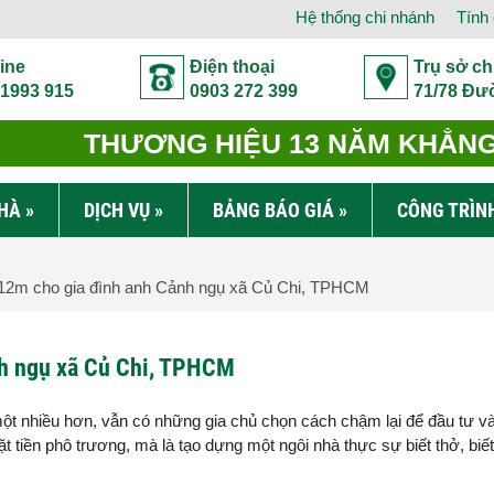
Hệ thống chi nhánh
Tính 
ine
Điện thoại
Trụ sở ch
 1993 915
0903 272 399
71/78 Đư
THƯƠNG HIỆU 13 NĂM KHẲNG 
NHÀ
»
DỊCH VỤ
»
BẢNG BÁO GIÁ
»
CÔNG TRÌN
12m cho gia đình anh Cảnh ngụ xã Củ Chi, TPHCM
nh ngụ xã Củ Chi, TPHCM
t nhiều hơn, vẫn có những gia chủ chọn cách chậm lại để đầu tư v
 tiền phô trương, mà là tạo dựng một ngôi nhà thực sự biết thở, biế