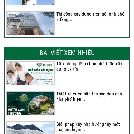
Thi công xây dựng trọn gói nhà phố
3 tầng...
Thi công trọn gói nhà phố 2 tầng nhà
Anh...
BÀI VIẾT XEM NHIỀU
10 kinh nghiệm chọn nhà thầu xây
dựng uy tín
Thi công trọn gói nhà 2 tầng tum sân
thượng...
Thiết kế vườn sân thượng đẹp cho
nhà phố hiện...
Thi công trọn gói nhà phố 4 tầng có
hầm...
Giải pháp xây nhà hướng tây mát
mẻ, tiết kiệm...