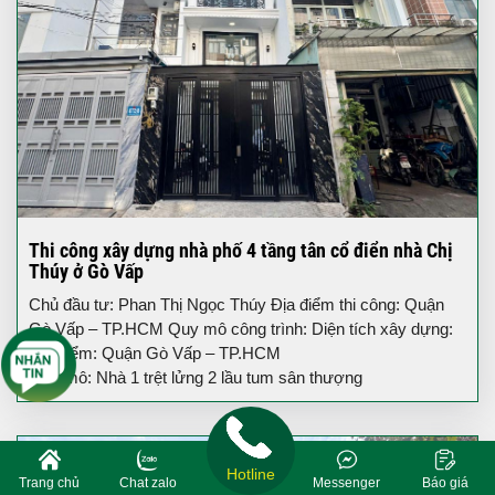
Thi công xây dựng nhà phố 4 tầng tân cổ điển nhà Chị
Thúy ở Gò Vấp
Chủ đầu tư: Phan Thị Ngọc Thúy Địa điểm thi công: Quận
Gò Vấp – TP.HCM Quy mô công trình: Diện tích xây dựng:
Địa điểm: Quận Gò Vấp – TP.HCM
Quy mô: Nhà 1 trệt lửng 2 lầu tum sân thượng
Hotline
Trang chủ
Chat zalo
Messenger
Báo giá