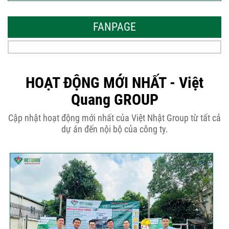
Những thiết kế nhà phố 6 tầng 80m2
đẹp, sang...
FANPAGE
Tại sao nên thiết kế nhà phố 3 tầng
50m2...
HOẠT ĐỘNG MỚI NHẤT - Việt
Quang GROUP
Những điều cần biết khi thiết kế nhà
Cập nhật hoạt động mới nhất của Việt Nhật Group từ tất cả
phố 5...
dự án đến nội bộ của công ty.
Cập nhật xu thế thiết kế nhà phố 5
tầng...
Các thiết kế nhà phố 2 tầng 110m2
đơn giản,...