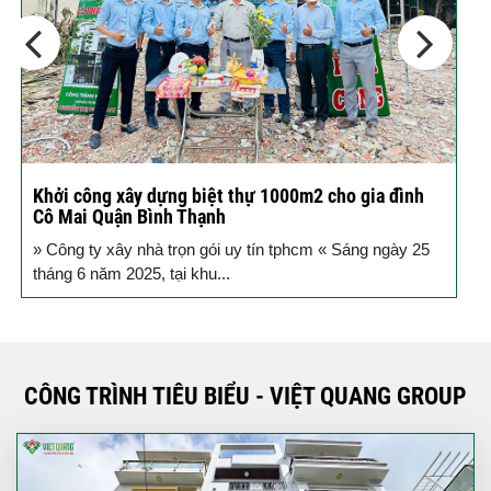
Khởi công xây dựng biệt thự 1000m2 cho gia đình
K
Cô Mai Quận Bình Thạnh
đ
» Công ty xây nhà trọn gói uy tín tphcm « Sáng ngày 25
S
tháng 6 năm 2025, tại khu...
T
CÔNG TRÌNH TIÊU BIỂU - VIỆT QUANG GROUP