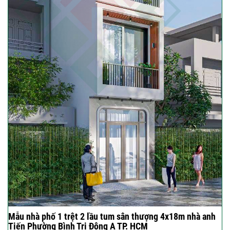
Mẫu nhà phố 1 trệt 2 lầu tum sân thượng 4x18m nhà anh
Tiến Phường Bình Trị Đông A TP. HCM