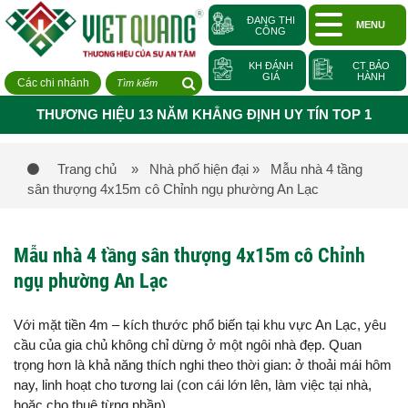
ĐANG THI
MENU
CÔNG
KH ĐÁNH
CT BẢO
GIÁ
HÀNH
Các chi nhánh
THƯƠNG HIỆU 13 NĂM KHẲNG ĐỊNH UY TÍN TOP 1
Trang chủ
» Nhà phố hiện đại
» Mẫu nhà 4 tầng
sân thượng 4x15m cô Chỉnh ngụ phường An Lạc
Mẫu nhà 4 tầng sân thượng 4x15m cô Chỉnh
ngụ phường An Lạc
Với mặt tiền 4m – kích thước phổ biến tại khu vực An Lạc, yêu
cầu của gia chủ không chỉ dừng ở một ngôi nhà đẹp. Quan
trọng hơn là khả năng thích nghi theo thời gian: ở thoải mái hôm
nay, linh hoạt cho tương lai (con cái lớn lên, làm việc tại nhà,
hoặc cho thuê từng phần).