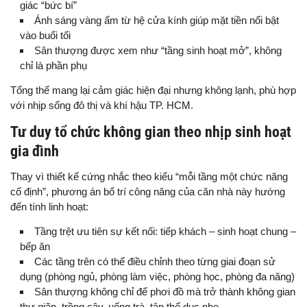
giác “bức bí”
Ánh sáng vàng ấm từ hệ cửa kính giúp mặt tiền nổi bật
vào buổi tối
Sân thượng được xem như “tầng sinh hoạt mở”, không
chỉ là phần phụ
Tổng thể mang lại cảm giác hiện đại nhưng không lạnh, phù hợp
với nhịp sống đô thị và khí hậu TP. HCM.
Tư duy tổ chức không gian theo nhịp sinh hoạt
gia đình
Thay vì thiết kế cứng nhắc theo kiểu “mỗi tầng một chức năng
cố định”, phương án bố trí công năng của căn nhà này hướng
đến tính linh hoạt:
Tầng trệt ưu tiên sự kết nối: tiếp khách – sinh hoạt chung –
bếp ăn
Các tầng trên có thể điều chỉnh theo từng giai đoạn sử
dụng (phòng ngủ, phòng làm việc, phòng học, phòng đa năng)
Sân thượng không chỉ để phơi đồ mà trở thành không gian
thư giãn, trồng cây, uống trà, tập thể dục nhẹ