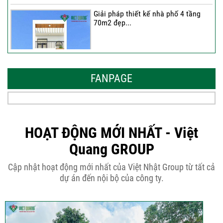
Giải pháp thiết kế nhà phố 4 tầng
70m2 đẹp...
Những thiết kế nhà phố 6 tầng 80m2
đẹp, sang...
FANPAGE
Tại sao nên thiết kế nhà phố 3 tầng
50m2...
HOẠT ĐỘNG MỚI NHẤT - Việt
Quang GROUP
Những điều cần biết khi thiết kế nhà
Cập nhật hoạt động mới nhất của Việt Nhật Group từ tất cả
phố 5...
dự án đến nội bộ của công ty.
Cập nhật xu thế thiết kế nhà phố 5