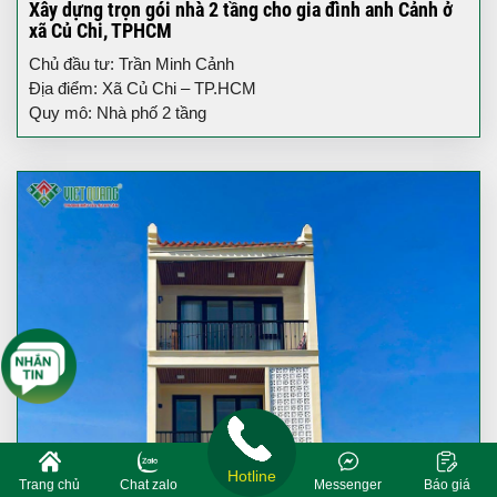
Xây dựng trọn gói nhà 2 tầng cho gia đình anh Cảnh ở
xã Củ Chi, TPHCM
Chủ đầu tư: Trần Minh Cảnh
Địa điểm: Xã Củ Chi – TP.HCM
Quy mô: Nhà phố 2 tầng
Hotline
Trang chủ
Chat zalo
Messenger
Báo giá