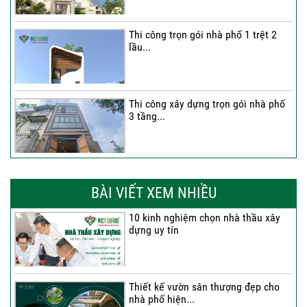
Thi công trọn gói nhà phố 1 trệt 2
lầu...
Thi công xây dựng trọn gói nhà phố
3 tầng...
Thi công trọn gói nhà phố 2 tầng nhà
Anh...
BÀI VIẾT XEM NHIỀU
10 kinh nghiệm chọn nhà thầu xây
dựng uy tín
Thi công trọn gói nhà 2 tầng tum sân
thượng...
Thiết kế vườn sân thượng đẹp cho
nhà phố hiện...