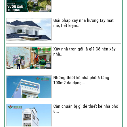
Thi công trọn gói nhà phố 4 tầng có
hầm...
Giải pháp xây nhà hướng tây mát
mẻ, tiết kiệm...
Thi công trọn gói nhà phố 2 tầng nhà
Chú...
Xây nhà trọn gói là gì? Có nên xây
nhà...
Thi công trọn gói nhà 2 tầng tum sân
thượng...
Những thiết kế nhà phố 6 tầng
100m2 đa dạng...
Cần chuẩn bị gì để thiết kế nhà phố
6...