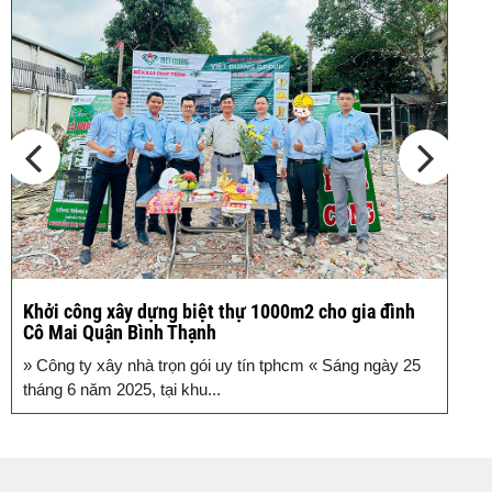
tầng...
Các thiết kế nhà phố 2 tầng 110m2
đơn giản,...
Khởi công xây dựng biệt thự 1000m2 cho gia đình
K
Cô Mai Quận Bình Thạnh
đ
» Công ty xây nhà trọn gói uy tín tphcm « Sáng ngày 25
S
tháng 6 năm 2025, tại khu...
T