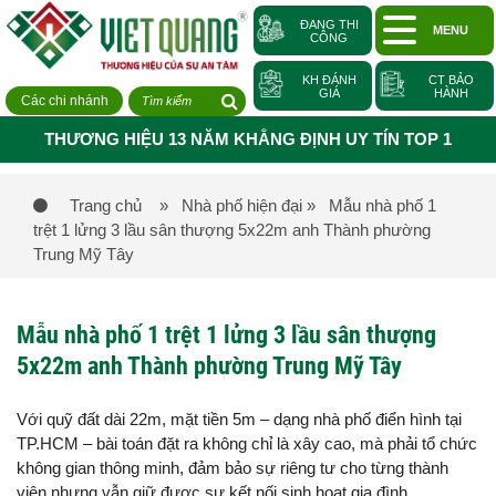
ĐANG THI
MENU
CÔNG
KH ĐÁNH
CT BẢO
GIÁ
HÀNH
Các chi nhánh
THƯƠNG HIỆU 13 NĂM KHẲNG ĐỊNH UY TÍN TOP 1
Trang chủ
» Nhà phố hiện đại
» Mẫu nhà phố 1
trệt 1 lửng 3 lầu sân thượng 5x22m anh Thành phường
Trung Mỹ Tây
Mẫu nhà phố 1 trệt 1 lửng 3 lầu sân thượng
5x22m anh Thành phường Trung Mỹ Tây
Với quỹ đất dài 22m, mặt tiền 5m – dạng nhà phố điển hình tại
TP.HCM – bài toán đặt ra không chỉ là xây cao, mà phải tổ chức
không gian thông minh, đảm bảo sự riêng tư cho từng thành
viên nhưng vẫn giữ được sự kết nối sinh hoạt gia đình.