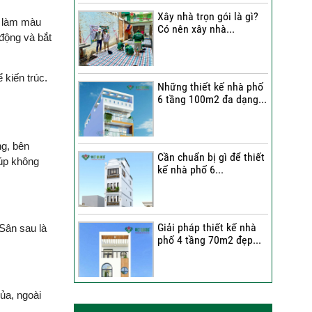
Xây nhà trọn gói là gì?
Bàn giao tổ ấm mới | Chất
t làm màu
Có nên xây nhà...
lượng thi công được anh
động và bắt
Thi công trọn gói nhà 2
Lâm (Bình Tân) đánh giá
tầng tum sân thượng...
ra sao?
 kiến trúc.
Những thiết kế nhà phố
Anh Hải tiếp tục lựa chọn
6 tầng 100m2 đa dạng...
Việt Quang Group cho
ngôi nhà thứ 2 tại TP. Thủ
Đức | Niềm vui được nhân
ng, bên
đôi
Cần chuẩn bị gì để thiết
iúp không
kế nhà phố 6...
Gia chủ người Hoa nói gì
về đội ngũ Việt Quang
Group trong ngày bàn
giao nhà phố?
Giải pháp thiết kế nhà
Sân sau là
phố 4 tầng 70m2 đẹp...
Đánh giá của anh Bảo về
Việt Quang Group sau khi
sửa chữa nhà
ủa, ngoài
Anh Trung chấm 9.5/10
Những thiết kế nhà phố
6 tầng 80m2 đẹp,