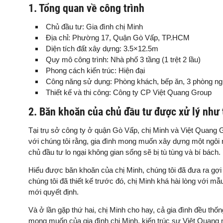
1. Tổng quan về công trình
Chủ đầu tư: Gia đình chị Minh
Địa chỉ: Phường 17, Quận Gò Vấp, TP.HCM
Diện tích đất xây dựng: 3.5×12.5m
Quy mô công trình: Nhà phố 3 tầng (1 trệt 2 lầu)
Phong cách kiến trúc: Hiện đại
Công năng sử dụng: Phòng khách, bếp ăn, 3 phòng ngủ
Thiết kế và thi công: Công ty CP Việt Quang Group
2. Băn khoăn của chủ đầu tư được xử lý như
Tại trụ sở công ty ở quận Gò Vấp, chị Minh và Việt Quang Gr
với chúng tôi rằng, gia đình mong muốn xây dựng một ngôi n
chủ đầu tư lo ngại không gian sống sẽ bị tù tùng và bí bách.
Hiểu được băn khoăn của chị Minh, chúng tôi đã đưa ra gợi 
chúng tôi đã thiết kế trước đó, chị Minh khá hài lòng với mẫ
mới quyết định.
Và ở lần gặp thứ hai, chị Minh cho hay, cả gia đình đều t
mong muốn của gia đình chị Minh, kiến trúc sư Việt Quang n