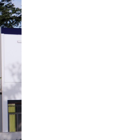
Quang Group sau nhận
bàn giao
Xây nhà ở tỉnh Long An |
Anh Hoàng đánh giá Việt
Quang như thế nào?
14 ngày lột xác nhà phố |
Anh Hoàn đánh giá về Việt
Quang Group
Khách hàng Cũ – Công
trình mới | Chia sẻ của
Anh Quang sau 2 lần hợp
tác cùng Việt Quang
Group
Xây nhà phố 1 trệt 2 lầu và
đánh giá của anh Sơn sau
khi nhận bàn giao
Việt Quang Group có