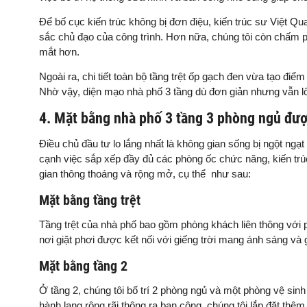
Để bố cục kiến trúc không bị đơn điệu, kiến trúc sư Việt 
sắc chủ đạo của công trình. Hơn nữa, chúng tôi còn chấm p
mắt hơn.
Ngoài ra, chi tiết toàn bộ tầng trệt ốp gạch đen vừa tạo điể
Nhờ vậy, diện mạo nhà phố 3 tầng dù đơn giản nhưng vẫn lô
4. Mặt bằng nhà phố 3 tầng 3 phòng ngủ được
Điều chủ đầu tư lo lắng nhất là không gian sống bị ngột ngạ
cạnh việc sắp xếp đầy đủ các phòng ốc chức năng, kiến tr
gian thông thoáng và rộng mở, cụ thể như sau:
Mặt bằng tầng trệt
Tầng trệt của nhà phố bao gồm phòng khách liên thông với 
nơi giặt phơi được kết nối với giếng trời mang ánh sáng và
Mặt bằng tầng 2
Ở tầng 2, chúng tôi bố trí 2 phòng ngủ và một phòng vệ si
hành lang rộng rãi thông ra ban công, chúng tôi lắp đặt thê