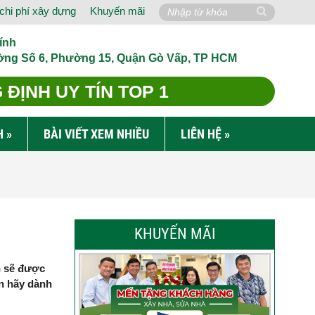
chi phí xây dựng
Khuyến mãi
ính
ờng Số 6, Phường 15, Quận Gò Vấp, TP HCM
ĐỊNH UY TÍN TOP 1
H
»
BÀI VIẾT XEM NHIỀU
LIÊN HỆ
»
KHUYẾN MÃI
n sẽ được
ạn hãy dành