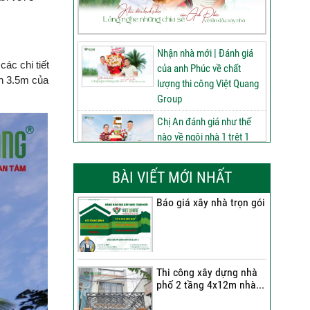
Nhận nhà mới | Đánh giá
các chi tiết
của anh Phúc về chất
ền 3.5m của
lượng thi công Việt Quang
Group
Chị An đánh giá như thế
nào về ngôi nhà 1 trệt 1
lửng 2 lầu tum sân thượng
do Việt Quang Group thi
BÀI VIẾT MỚI NHẤT
công
Báo giá xây nhà trọn gói
60 ngày nâng tầm ngôi
nhà 3 tầng tum sân
thượng | Đánh giá của anh
Phú sau nhận bàn giao
Thi công xây dựng nhà
Nhận nhà 1 trệt 2 lầu tum
phố 2 tầng 4x12m nhà...
sân thượng | Anh An nói
gì về chất lượng từ Việt