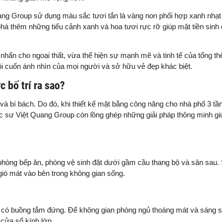
Quang Group sử dụng màu sắc tươi tắn là vàng non phối hợp xanh nhạ
há thêm những tiểu cảnh xanh và hoa tươi rực rỡ giúp mặt tiền sinh 
m nhấn cho ngoại thất, vừa thể hiện sự mạnh mẽ và tinh tế của tổng thể
i cuốn ánh nhìn của mọi người và sở hữu vẻ đẹp khác biệt.
 bố trí ra sao?
t và bí bách. Do đó, khi thiết kế mặt bằng công năng cho nhà phố 3 tầ
úc sư Việt Quang Group còn lồng ghép những giải pháp thông minh g
phòng bếp ăn, phòng vệ sinh đặt dưới gầm cầu thang bộ và sân sau. 
 gió mát vào bên trong không gian sống.
nh có buồng tắm đứng. Để không gian phòng ngủ thoáng mát và sáng s
m cửa sổ kính lớn.