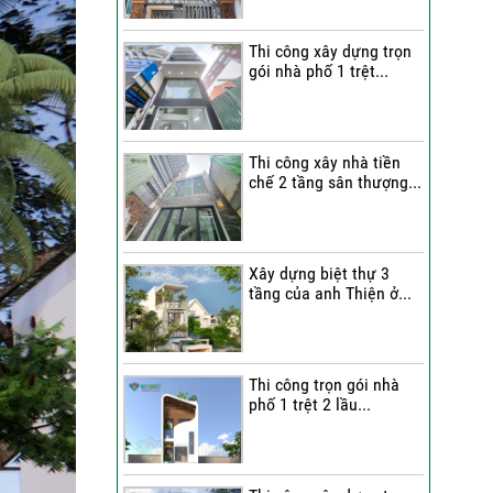
Quang Group?
Thi công xây dựng trọn
Những nhận xét từ gia
gói nhà phố 1 trệt...
đình anh Hân về chất
lượng thi công của Việt
Quang Group
Cô Cúc nói gì sau khi trải
Thi công xây nhà tiền
chế 2 tầng sân thượng...
nghiệm dịch vụ sửa nhà
trọn gói của Việt Quang
Group?
Bàn giao nhà phố sau sửa
Xây dựng biệt thự 3
tầng của anh Thiện ở...
chữa trọn gói | Đánh giá
của anh Dỹ về đội ngũ Việt
Quang Group
Chị Triết nói gì về chất
Thi công trọn gói nhà
lượng thi công của Việt
phố 1 trệt 2 lầu...
Quang Group khi nhận bàn
giao nhà?
Không gian nghỉ dưỡng