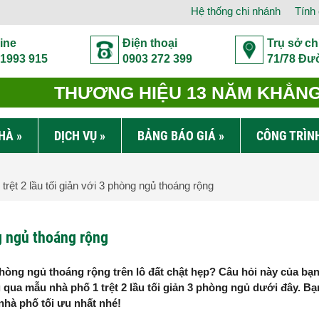
Hệ thống chi nhánh
Tính 
ine
Điện thoại
Trụ sở ch
 1993 915
0903 272 399
71/78 Đư
THƯƠNG HIỆU 13 NĂM KHẲNG 
NHÀ
»
DỊCH VỤ
»
BẢNG BÁO GIÁ
»
CÔNG TRÌN
rệt 2 lầu tối giản với 3 phòng ngủ thoáng rộng
ng ngủ thoáng rộng
hòng ngủ thoáng rộng trên lô đất chật hẹp? Câu hỏi này của bạ
 qua mẫu nhà phố 1 trệt 2 lầu tối giản 3 phòng ngủ dưới đây. B
 nhà phố tối ưu nhất nhé!