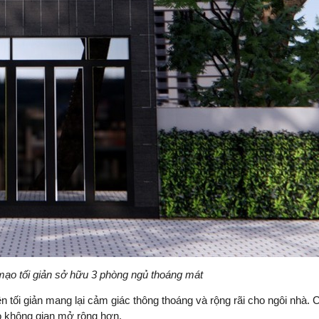
mạo tối giản sở hữu 3 phòng ngủ thoáng mát
 tối giản mang lại cảm giác thông thoáng và rộng rãi cho ngôi nhà. 
ho không gian mở rộng hơn.