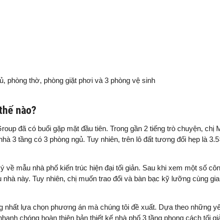
, phòng thờ, phòng giặt phơi và 3 phòng vệ sinh
 thế nào?
oup đã có buổi gặp mặt đầu tiên. Trong gần 2 tiếng trò chuyện, chị 
hà 3 tầng có 3 phòng ngủ. Tuy nhiên, trên lô đất tương đối hẹp là 3.
ý về mẫu nhà phố kiến trúc hiện đại tối giản. Sau khi xem một số cô
u nhà này. Tuy nhiên, chị muốn trao đổi và bàn bạc kỹ lưỡng cùng gia 
hống nhất lựa chọn phương án mà chúng tôi đề xuất. Dựa theo những y
hanh chóng hoàn thiện bản thiết kế nhà phố 3 tầng phong cách tối gi