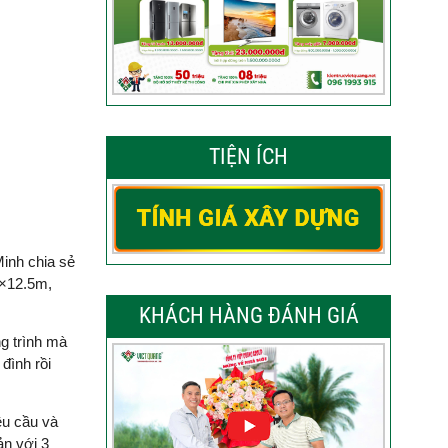
TIỆN ÍCH
Minh chia sẻ
5×12.5m,
KHÁCH HÀNG ĐÁNH GIÁ
ng trình mà
đình rồi
êu cầu và
ản với 3