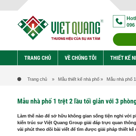
Hotl
096
TRANG CHỦ
VỀ CHÚNG TÔI
THIẾT KẾ 
Trang chủ
» Mẫu thiết kế nhà phố
» Mẫu nhà phố 1 t
Mẫu nhà phố 1 trệt 2 lầu tối giản với 3 phò
Làm thế nào để sở hữu không gian sống tiện nghi với p
kiến trúc sư Việt Quang Group giải đáp trực quan thông
vài phút theo dõi bài viết để tìm được giải pháp thiết kế