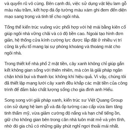
và quyến rũ vô cùng. Bên cạnh đó, việc sử dụng vật liệu lam gỗ
màu nâu trầm, kết hợp đá ốp tường màu xám ghi đem đến diện
mạo sang trọng và tinh tế cho ngôi nhà.
Tổng thể kiến trúc vuông vức phối hợp với hệ mái bằng kiên cố
giúp ngôi nhà vững chãi và có độ bền cao. Ngoài tạo hình đơn
giản, hệ thống cửa kính cường lực được lắp đặt ở nhiều vị trí
cũng là yếu tố mang lại sự phóng khoáng và thoáng mát cho
ngôi nhà.
Trong thiết kế nhà phố 2 mặt tiền, cây xanh không chỉ giúp gắn
kết không gian sống với thiên nhiên, mà còn là giải pháp ngăn
chặn khói bụi và thanh lọc không khí hiệu quả. Vì vậy, chúng tôi
đã thiết lập mạng lưới cây xanh đều khắp các mặt tiền của công
trình để đảm bảo chất lượng sống cho gia đình anh Hiếu.
Song song với giải pháp xanh, kiến trúc sư Việt Quang Group
còn sử dụng hệ lam gỗ và đá ốp tường cao cấp vừa làm tăng
tinh thẩm mỹ, vừa giảm cường độ nắng và hạn chế tiếng ồn,
giữ cho không gian bên trong căn nhà luôn mát mẻ và yên tĩnh,
nhờ đó gia chủ có những giây phút nghỉ ngơi thoải mái nhất.