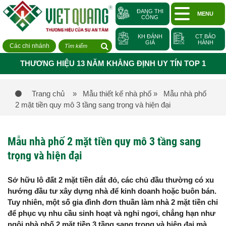
ĐANG THI
MENU
CÔNG
KH ĐÁNH
CT BẢO
GIÁ
HÀNH
Các chi nhánh
THƯƠNG HIỆU 13 NĂM KHẲNG ĐỊNH UY TÍN TOP 1
Trang chủ
» Mẫu thiết kế nhà phố
» Mẫu nhà phố
2 mặt tiền quy mô 3 tầng sang trọng và hiện đại
Mẫu nhà phố 2 mặt tiền quy mô 3 tầng sang
trọng và hiện đại
Sở hữu lô đất 2 mặt tiền đắt đỏ, các chủ đầu thường có xu
hướng đầu tư xây dựng nhà để kinh doanh hoặc buôn bán.
Tuy nhiên, một số gia đình đơn thuần làm nhà 2 mặt tiền chỉ
để phục vụ nhu cầu sinh hoạt và nghỉ ngơi, chẳng hạn như
ngôi nhà phố 2 mặt tiền 3 tầng sang trọng và hiện đại mà