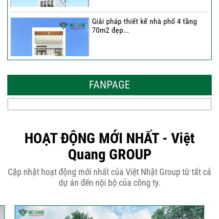
Giải pháp thiết kế nhà phố 4 tầng
70m2 đẹp...
Những thiết kế nhà phố 6 tầng 80m2
đẹp, sang...
FANPAGE
Tại sao nên thiết kế nhà phố 3 tầng
50m2...
HOẠT ĐỘNG MỚI NHẤT - Việt
Quang GROUP
Những điều cần biết khi thiết kế nhà
Cập nhật hoạt động mới nhất của Việt Nhật Group từ tất cả
phố 5...
dự án đến nội bộ của công ty.
Cập nhật xu thế thiết kế nhà phố 5