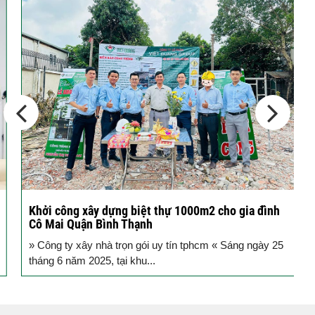
tầng...
Các thiết kế nhà phố 2 tầng 110m2
đơn giản,...
Khởi công xây dựng biệt thự 1000m2 cho gia đình
K
Cô Mai Quận Bình Thạnh
đ
» Công ty xây nhà trọn gói uy tín tphcm « Sáng ngày 25
S
tháng 6 năm 2025, tại khu...
T