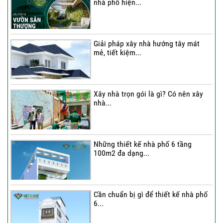
nhà phố hiện...
Thi công trọn gói nhà phố 4 tầng có
hầm...
Giải pháp xây nhà hướng tây mát
mẻ, tiết kiệm...
Thi công trọn gói nhà phố 2 tầng nhà
Chú...
Xây nhà trọn gói là gì? Có nên xây
nhà...
Thi công trọn gói nhà 2 tầng tum sân
thượng...
Những thiết kế nhà phố 6 tầng
100m2 đa dạng...
Cần chuẩn bị gì để thiết kế nhà phố
6...