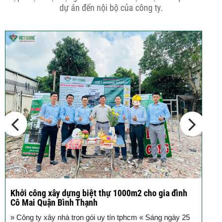
phố 5...
dự án đến nội bộ của công ty.
Cập nhật xu thế thiết kế nhà phố 5
tầng...
Các thiết kế nhà phố 2 tầng 110m2
đơn giản,...
Khởi công xây dựng biệt thự 1000m2 cho gia đình
K
Cô Mai Quận Bình Thạnh
đ
» Công ty xây nhà trọn gói uy tín tphcm « Sáng ngày 25
S