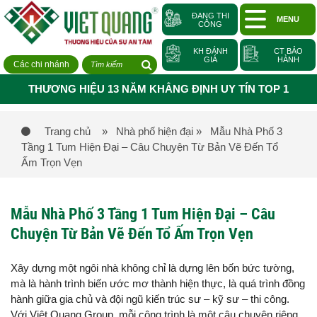
ĐANG THI
MENU
CÔNG
KH ĐÁNH
CT BẢO
GIÁ
HÀNH
Các chi nhánh
THƯƠNG HIỆU 13 NĂM KHẲNG ĐỊNH UY TÍN TOP 1
Trang chủ
» Nhà phố hiện đại
» Mẫu Nhà Phố 3
Tầng 1 Tum Hiện Đại – Câu Chuyện Từ Bản Vẽ Đến Tổ
Ấm Trọn Vẹn
Mẫu Nhà Phố 3 Tầng 1 Tum Hiện Đại – Câu
Chuyện Từ Bản Vẽ Đến Tổ Ấm Trọn Vẹn
Xây dựng một ngôi nhà không chỉ là dựng lên bốn bức tường,
mà là hành trình biến ước mơ thành hiện thực, là quá trình đồng
hành giữa gia chủ và đội ngũ kiến trúc sư – kỹ sư – thi công.
Với Việt Quang Group, mỗi công trình là một câu chuyện riêng,