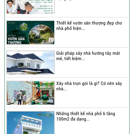
Thi công trọn gói nhà 2 tầng tum sân
thượng...
Thiết kế vườn sân thượng đẹp cho
nhà phố hiện...
Thi công trọn gói nhà phố 4 tầng có
hầm...
Giải pháp xây nhà hướng tây mát
mẻ, tiết kiệm...
Thi công trọn gói nhà phố 2 tầng nhà
Chú...
Xây nhà trọn gói là gì? Có nên xây
nhà...
Thi công trọn gói nhà 2 tầng tum sân
thượng...
Những thiết kế nhà phố 6 tầng
100m2 đa dạng...