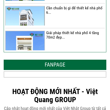
Cần chuẩn bị gì để thiết kế nhà phố
6...
Giải pháp thiết kế nhà phố 4 tầng
70m2 đẹp...
Những thiết kế nhà phố 6 tầng 80m2
đẹp, sang...
FANPAGE
Tại sao nên thiết kế nhà phố 3 tầng
50m2...
HOẠT ĐỘNG MỚI NHẤT - Việt
Quang GROUP
Những điều cần biết khi thiết kế nhà
Cập nhật hoạt động mới nhất của Việt Nhật Group từ tất cả