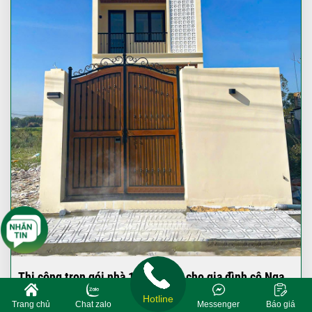
Thi công trọn gói nhà 1 trệt 2 lầu cho gia đình cô Nga
tại Long An
Hotline
Trang chủ
Chat zalo
Messenger
Báo giá
Chủ đầu tư: Phạm Thị Hoàng Nga