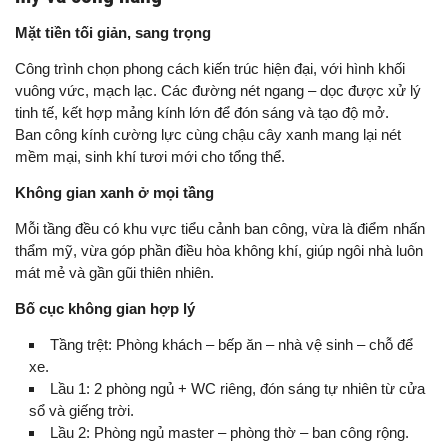
Mặt tiền tối giản, sang trọng
Công trình chọn phong cách kiến trúc hiện đại, với hình khối
vuông vức, mạch lạc. Các đường nét ngang – dọc được xử lý
tinh tế, kết hợp mảng kính lớn để đón sáng và tạo độ mở.
Ban công kính cường lực cùng chậu cây xanh mang lại nét
mềm mại, sinh khí tươi mới cho tổng thể.
Không gian xanh ở mọi tầng
Mỗi tầng đều có khu vực tiểu cảnh ban công, vừa là điểm nhấn
thẩm mỹ, vừa góp phần điều hòa không khí, giúp ngôi nhà luôn
mát mẻ và gần gũi thiên nhiên.
Bố cục không gian hợp lý
Tầng trệt: Phòng khách – bếp ăn – nhà vệ sinh – chỗ để
xe.
Lầu 1: 2 phòng ngủ + WC riêng, đón sáng tự nhiên từ cửa
sổ và giếng trời.
Lầu 2: Phòng ngủ master – phòng thờ – ban công rộng.