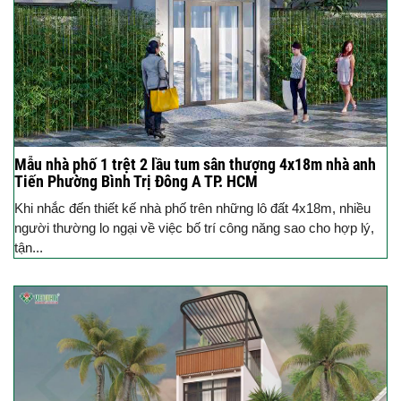
Mẫu nhà phố 1 trệt 2 lầu tum sân thượng 4x18m nhà anh
Tiến Phường Bình Trị Đông A TP. HCM
Khi nhắc đến thiết kế nhà phố trên những lô đất 4x18m, nhiều
người thường lo ngại về việc bố trí công năng sao cho hợp lý,
tận...