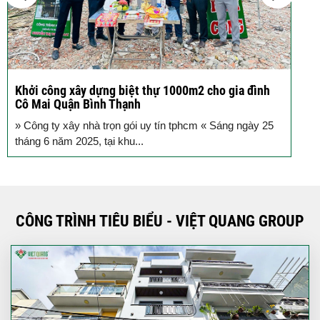
Khởi công xây dựng biệt thự 1000m2 cho gia đình
K
Cô Mai Quận Bình Thạnh
đ
» Công ty xây nhà trọn gói uy tín tphcm « Sáng ngày 25
S
tháng 6 năm 2025, tại khu...
T
CÔNG TRÌNH TIÊU BIỂU - VIỆT QUANG GROUP