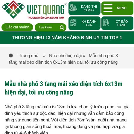
ĐANG THI
MENU
CÔNG
KH ĐÁNH
CT BẢO
GIÁ
HÀNH
Các chi nhánh
THƯƠNG HIỆU 13 NĂM KHẲNG ĐỊNH UY TÍN TOP 1
Trang chủ
» Nhà phố hiện đại
» Mẫu nhà phố 3
tầng mái xéo diện tích 6x13m hiện đại, tối ưu công năng
Mẫu nhà phố 3 tầng mái xéo diện tích 6x13m
hiện đại, tối ưu công năng
Nhà phố 3 tầng mái xéo 6x13m là lựa chọn lý tưởng cho các gia
đình yêu thích sự độc đáo, hiện đại nhưng vẫn đảm bảo công
năng sử dụng tiện nghi. Với diện tích 78m²/sàn, ngôi nhà mang
lại không gian sống thoải mái, thoáng đãng và phù hợp với gia
đình từ 4–6 thành viên.