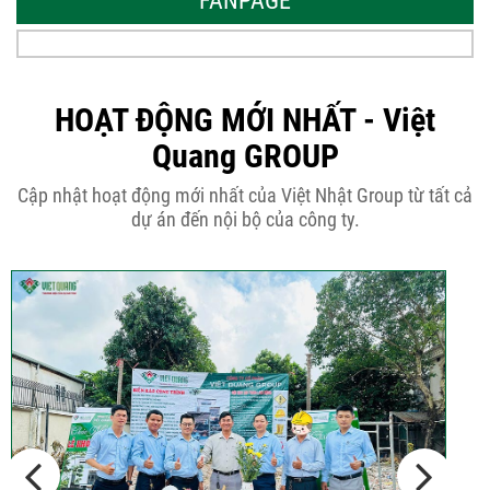
FANPAGE
Tại sao nên thiết kế nhà phố 3 tầng
50m2...
HOẠT ĐỘNG MỚI NHẤT - Việt
Quang GROUP
Những điều cần biết khi thiết kế nhà
Cập nhật hoạt động mới nhất của Việt Nhật Group từ tất cả
phố 5...
dự án đến nội bộ của công ty.
Cập nhật xu thế thiết kế nhà phố 5
tầng...
Các thiết kế nhà phố 2 tầng 110m2
đơn giản,...