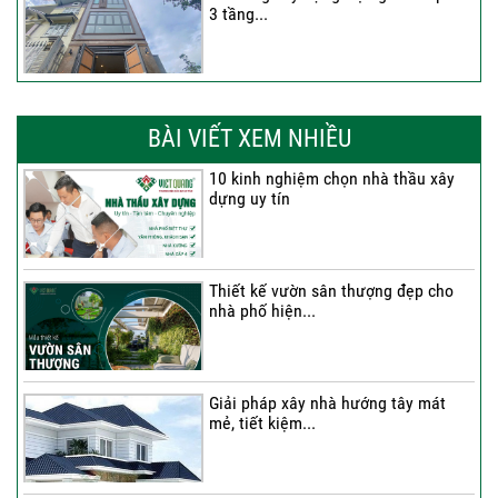
3 tầng...
Thi công trọn gói nhà phố 2 tầng nhà
Anh...
BÀI VIẾT XEM NHIỀU
10 kinh nghiệm chọn nhà thầu xây
dựng uy tín
Thi công trọn gói nhà 2 tầng tum sân
thượng...
Thiết kế vườn sân thượng đẹp cho
nhà phố hiện...
Thi công trọn gói nhà phố 4 tầng có
hầm...
Giải pháp xây nhà hướng tây mát
mẻ, tiết kiệm...
Thi công trọn gói nhà phố 2 tầng nhà
Chú...