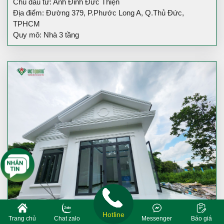
Chủ đầu tư: Anh Đinh Đức Thiện
Địa điểm: Đường 379, P.Phước Long A, Q.Thủ Đức,
TPHCM
Quy mô: Nhà 3 tầng
Hotline
Trang chủ
Chat zalo
Messenger
Báo giá