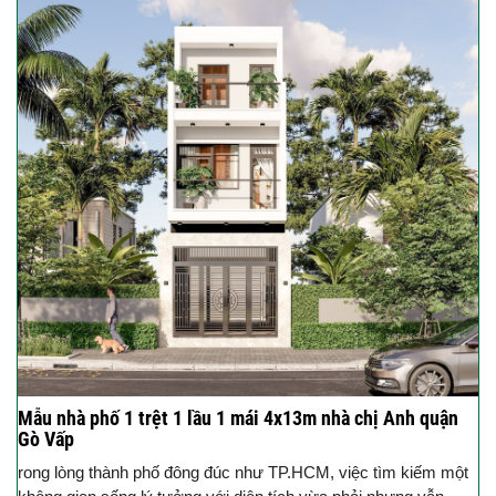
Mẫu nhà phố 1 trệt 1 lầu 1 mái 4x13m nhà chị Anh quận
Gò Vấp
rong lòng thành phố đông đúc như TP.HCM, việc tìm kiếm một