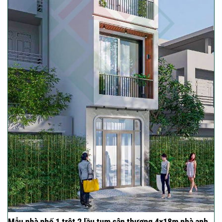
Mẫu nhà phố 1 trệt 2 lầu tum sân thượng 4x18m nhà anh