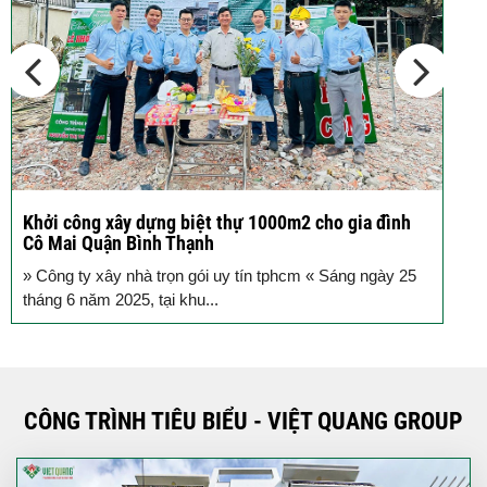
Các thiết kế nhà phố 2 tầng 110m2
đơn giản,...
Khởi công xây dựng biệt thự 1000m2 cho gia đình
K
Cô Mai Quận Bình Thạnh
đ
» Công ty xây nhà trọn gói uy tín tphcm « Sáng ngày 25
S
tháng 6 năm 2025, tại khu...
T
CÔNG TRÌNH TIÊU BIỂU - VIỆT QUANG GROUP