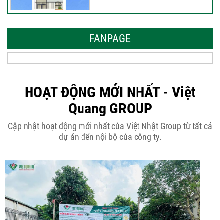
Những thiết kế nhà phố 6 tầng 80m2
đẹp, sang...
FANPAGE
Tại sao nên thiết kế nhà phố 3 tầng
50m2...
HOẠT ĐỘNG MỚI NHẤT - Việt
Quang GROUP
Những điều cần biết khi thiết kế nhà
Cập nhật hoạt động mới nhất của Việt Nhật Group từ tất cả
phố 5...
dự án đến nội bộ của công ty.
Cập nhật xu thế thiết kế nhà phố 5
tầng...