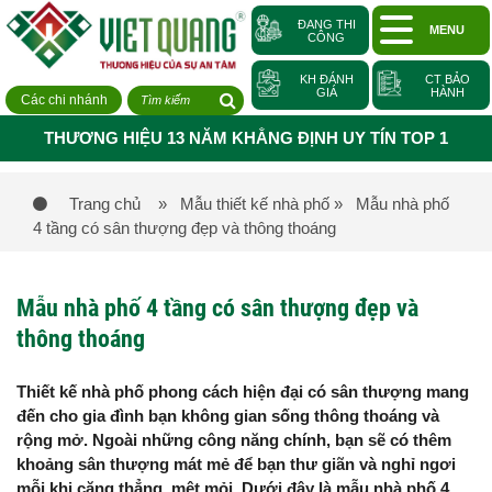
ĐANG THI
MENU
CÔNG
KH ĐÁNH
CT BẢO
GIÁ
HÀNH
Các chi nhánh
THƯƠNG HIỆU 13 NĂM KHẲNG ĐỊNH UY TÍN TOP 1
Trang chủ
» Mẫu thiết kế nhà phố
» Mẫu nhà phố
4 tầng có sân thượng đẹp và thông thoáng
Mẫu nhà phố 4 tầng có sân thượng đẹp và
thông thoáng
Thiết kế nhà phố phong cách hiện đại có sân thượng mang
đến cho gia đình bạn không gian sống thông thoáng và
rộng mở. Ngoài những công năng chính, bạn sẽ có thêm
khoảng sân thượng mát mẻ để bạn thư giãn và nghỉ ngơi
mỗi khi căng thẳng, mệt mỏi. Dưới đây là mẫu nhà phố 4