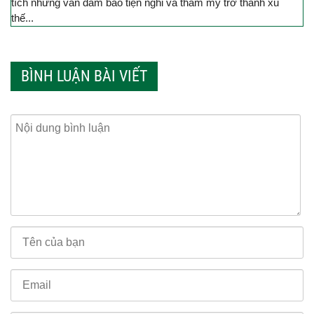
tích nhưng vẫn đảm bảo tiện nghi và thẩm mỹ trở thành xu
thế...
BÌNH LUẬN BÀI VIẾT