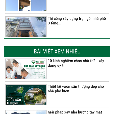
Thi công xây dựng trọn gói nhà phố
3 tầng...
Thi công trọn gói nhà phố 2 tầng nhà
Anh...
BÀI VIẾT XEM NHIỀU
10 kinh nghiệm chọn nhà thầu xây
dựng uy tín
Thi công trọn gói nhà 2 tầng tum sân
thượng...
Thiết kế vườn sân thượng đẹp cho
nhà phố hiện...
Thi công trọn gói nhà phố 4 tầng có
hầm...
Giải pháp xây nhà hướng tây mát