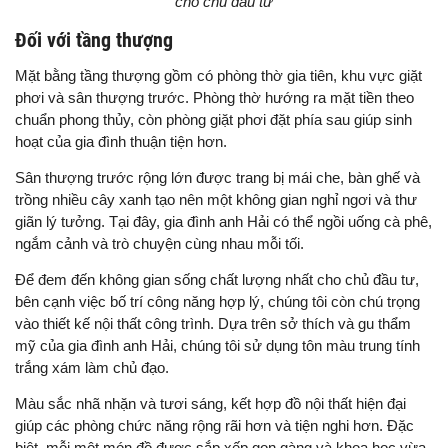
cho chủ đầu tư
Đối với tầng thượng
Mặt bằng tầng thượng gồm có phòng thờ gia tiên, khu vực giặt
phơi và sân thượng trước. Phòng thờ hướng ra mặt tiền theo
chuẩn phong thủy, còn phòng giặt phơi đặt phía sau giúp sinh
hoạt của gia đình thuận tiện hơn.
Sân thượng trước rộng lớn được trang bị mái che, bàn ghế và
trồng nhiều cây xanh tạo nên một không gian nghỉ ngơi và thư
giãn lý tưởng. Tại đây, gia đình anh Hải có thể ngồi uống cà phê,
ngắm cảnh và trò chuyện cùng nhau mỗi tối.
Để đem đến không gian sống chất lượng nhất cho chủ đầu tư,
bên cạnh việc bố trí công năng hợp lý, chúng tôi còn chú trọng
vào thiết kế nội thất công trình. Dựa trên sở thích và gu thẩm
mỹ của gia đình anh Hải, chúng tôi sử dụng tôn màu trung tính
trắng xám làm chủ đạo.
Màu sắc nhã nhặn và tươi sáng, kết hợp đồ nội thất hiện đại
giúp các phòng chức năng rộng rãi hơn và tiện nghi hơn. Đặc
biệt, mỗi một món đồ được sắp xếp gọn gàng và khoa học vừa