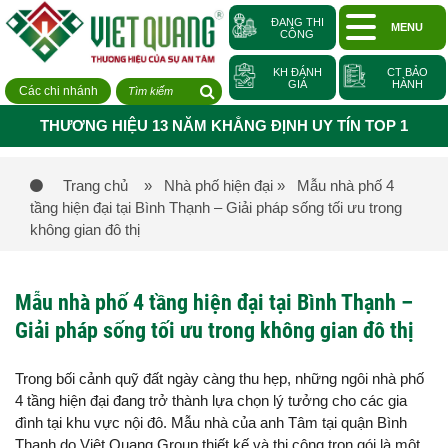
ĐANG THI
MENU
CÔNG
KH ĐÁNH
CT BẢO
GIÁ
HÀNH
Các chi nhánh
THƯƠNG HIỆU 13 NĂM KHẲNG ĐỊNH UY TÍN TOP 1
Trang chủ
» Nhà phố hiện đại
» Mẫu nhà phố 4
tầng hiện đại tại Bình Thạnh – Giải pháp sống tối ưu trong
không gian đô thị
Mẫu nhà phố 4 tầng hiện đại tại Bình Thạnh –
Giải pháp sống tối ưu trong không gian đô thị
Trong bối cảnh quỹ đất ngày càng thu hẹp, những ngôi nhà phố
4 tầng hiện đại đang trở thành lựa chọn lý tưởng cho các gia
đình tại khu vực nội đô. Mẫu nhà của anh Tâm tại quận Bình
Thạnh do Việt Quang Group thiết kế và thi công trọn gói là một