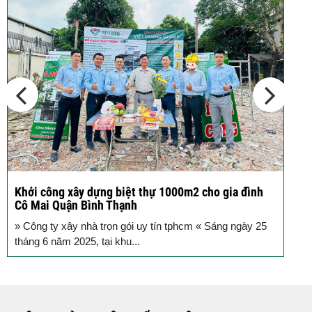
Các thiết kế nhà phố 2 tầng 110m2
đơn giản,...
Khởi công xây dựng biệt thự 1000m2 cho gia đình
K
Cô Mai Quận Bình Thạnh
đ
» Công ty xây nhà trọn gói uy tín tphcm « Sáng ngày 25
S
tháng 6 năm 2025, tại khu...
T