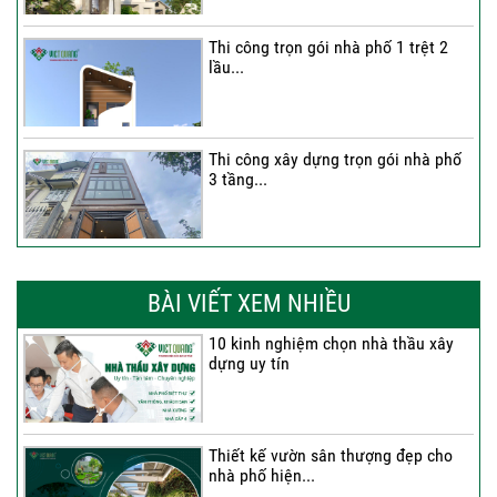
Thi công trọn gói nhà phố 1 trệt 2
lầu...
Thi công xây dựng trọn gói nhà phố
3 tầng...
Thi công trọn gói nhà phố 2 tầng nhà
Anh...
BÀI VIẾT XEM NHIỀU
10 kinh nghiệm chọn nhà thầu xây
dựng uy tín
Thi công trọn gói nhà 2 tầng tum sân
thượng...
Thiết kế vườn sân thượng đẹp cho
nhà phố hiện...
Thi công trọn gói nhà phố 4 tầng có