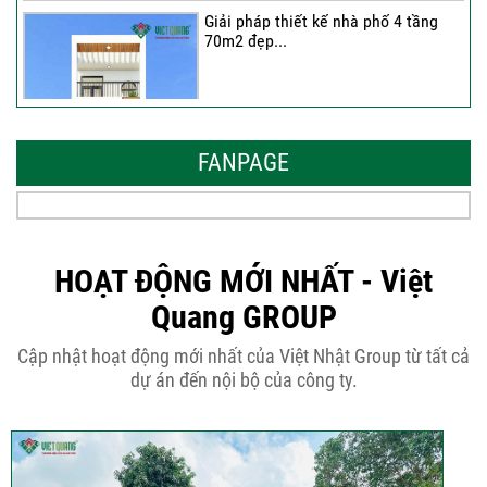
Giải pháp thiết kế nhà phố 4 tầng
70m2 đẹp...
Những thiết kế nhà phố 6 tầng 80m2
đẹp, sang...
FANPAGE
Tại sao nên thiết kế nhà phố 3 tầng
50m2...
HOẠT ĐỘNG MỚI NHẤT - Việt
Quang GROUP
Những điều cần biết khi thiết kế nhà
Cập nhật hoạt động mới nhất của Việt Nhật Group từ tất cả
phố 5...
dự án đến nội bộ của công ty.
Cập nhật xu thế thiết kế nhà phố 5
tầng...