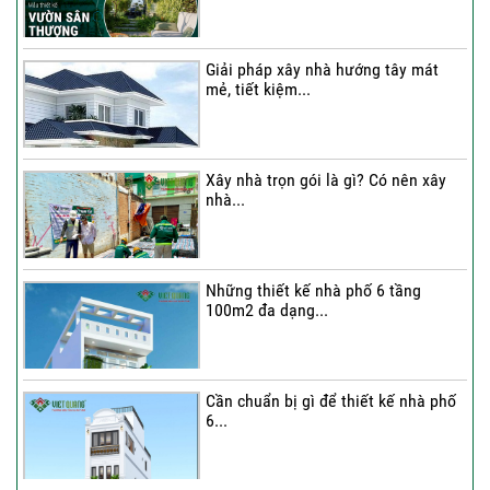
hầm...
Giải pháp xây nhà hướng tây mát
mẻ, tiết kiệm...
Thi công trọn gói nhà phố 2 tầng nhà
Chú...
Xây nhà trọn gói là gì? Có nên xây
nhà...
Thi công trọn gói nhà 2 tầng tum sân
thượng...
Những thiết kế nhà phố 6 tầng
100m2 đa dạng...
Cần chuẩn bị gì để thiết kế nhà phố
6...